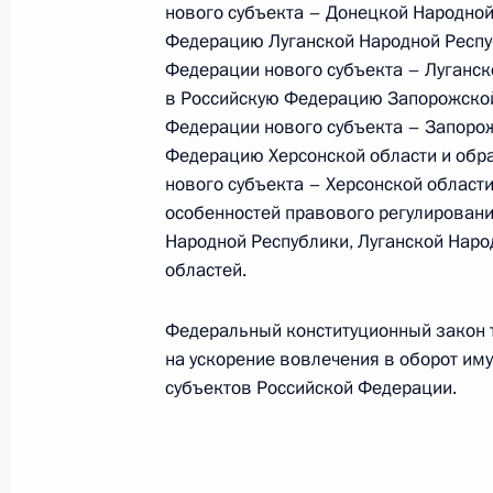
нового субъекта – Донецкой Народной
Федерацию Луганской Народной Респу
Федерации нового субъекта – Луганск
Внесены изменения в закон о семе
в Российскую Федерацию Запорожской
Федерации нового субъекта – Запорож
28 декабря 2025 года, 19:25
Федерацию Херсонской области и обр
нового субъекта – Херсонской области
особенностей правового регулировани
Внесены изменения в отдельные за
Народной Республики, Луганской Наро
применения особенностей правово
областей.
образования
Федеральный конституционный закон 
28 декабря 2025 года, 19:20
на ускорение вовлечения в оборот им
субъектов Российской Федерации.
Подписан закон, направленный на
в сфере оборота оружия