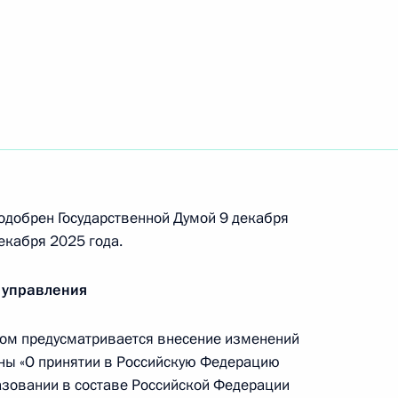
ской Федерации внесены изменения в части
контрольными органами
одобрен Государственной Думой 9 декабря
 Градостроительный кодексы Российской
екабря 2025 года.
 управления
ом предусматривается внесение изменений
одах производства и потребления
ны «О принятии в Российскую Федерацию
азовании в составе Российской Федерации