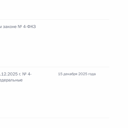
дарственной регистрации недвижимости
м законе № 4-ФКЗ
ерального конституционного закона
рации
12.2025 г. № 4-
15 декабря 2025 года
федеральные
временных норм в сфере экологии в ДНР, ЛНР,
х