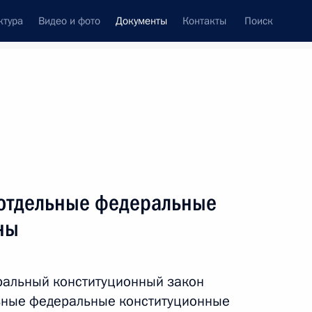
ктура
Видео и фото
Документы
Контакты
Поиск
 документов
Конституция России
декабрь, 2025
ть следующие материалы
ения, уточняющие категории получателей
отдельные федеральные
ны
ральный конституционный закон
 Кодекса об административных правонарушениях
льные федеральные конституционные