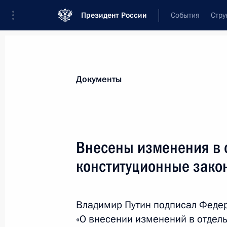
Президент России
События
Стру
Новости
Поручения Президента
Банк
Документы
Показа
В законодательство внесены измен
Внесены изменения в 
пенсий за выслугу лет
конституционные зако
28 декабря 2025 года, 19:50
Владимир Путин подписал Феде
Внесены изменения в статью 28.1
«О внесении изменений в отде