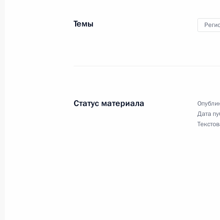
Темы
Реги
25 декабря 2025 года, четверг
Указ о проведении Года единства 
25 декабря 2025 года, 15:00
Статус материала
Опублик
Дата пу
22 декабря 2025 года, понедельни
Текстов
Указ об установлении почётного з
национальной гвардии Российской
22 декабря 2025 года, 18:15
Распоряжение о специальном решен