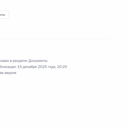
оны
народов России
ован в разделе:
Документы
бликации:
15 декабря 2025 года, 20:20
к
ая версия
вания «Заслуженный сотрудник войск
 Федерации»
ии о совершении сделки с долями в уставном