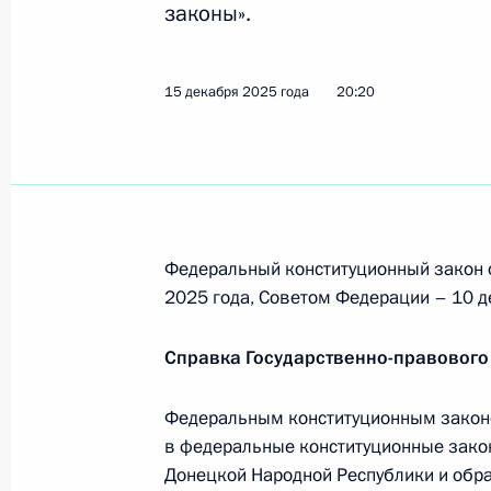
законы».
28 декабря 2025 года, 19:45
15 декабря 2025 года
20:20
В закон о статусе столицы Россий
применения технических средств 
28 декабря 2025 года, 19:40
Федеральный конституционный закон 
Внесены изменения в Земельный и
2025 года, Советом Федерации – 10 д
Федерации
28 декабря 2025 года, 19:35
Справка Государственно-правового
Федеральным конституционным закон
Внесены изменения в закон об отх
в федеральные конституционные зако
Донецкой Народной Республики и обр
28 декабря 2025 года, 19:30