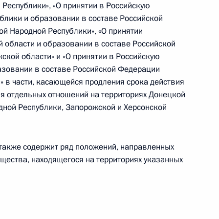
 Республики», «О принятии в Российскую
блики и образовании в составе Российской
ой Народной Республики», «О принятии
новодстве
 области и образовании в составе Российской
ской области» и «О принятии в Российскую
азовании в составе Российской Федерации
» в части, касающейся продления срока действия
я отдельных отношений на территориях Донецкой
конодательные акты в части продления сроков
дной Республики, Запорожской и Херсонской
го регулирования отношений в сфере
также содержит ряд положений, направленных
ущества, находящегося на территориях указанных
 совершенствование правового регулирования