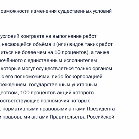
озможности изменения существенных условий
изации структуры Администрации Президента
условий контракта на выполнение работ
и, касающейся объёма и (или) видов таких работ
иться не более чем на 10 процентов), а также
лючённого с единственным исполнителем
, которые могут осуществляться только органом
 с его полномочиями, либо Госкорпорацией
чреждением, государственным унитарным
присвоено почётное наименование
еством, 100 процентов акций которого
соответствующие полномочия которых
, нормативными правовыми актами Президента
 правовыми актами Правительства Российской
воено почётное наименование «гвардейская»