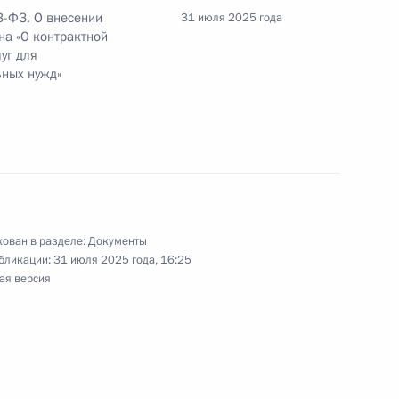
ления граждан России – участников СВО
3-ФЗ. О внесении
31 июля 2025 года
»
на «О контрактной
луг для
ьных нужд»
ности АНО «Россия – страна возможностей»
ован в разделе:
Документы
еся совершения сделок АО «РусГазДобыча»
бликации:
31 июля 2025 года, 16:25
ая версия