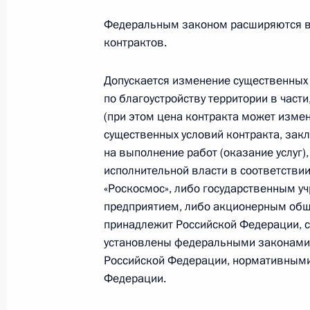
Федеральным законом расширяются в
контрактов.
29 августа 2025 года, пятница
Указ о мерах по дальнейшей оптим
Допускается изменение существенных 
по благоустройству территории в част
29 августа 2025 года, 20:20
(при этом цена контракта может измен
существенных условий контракта, зак
на выполнение работ (оказание услуг)
27 августа 2025 года, среда
исполнительной власти в соответствии
«Роскосмос», либо государственным у
6-му инженерно-сапёрному полку 
предприятием, либо акционерным общ
«гвардейский»
принадлежит Российской Федерации, 
27 августа 2025 года, 15:40
установлены федеральными законами
Российской Федерации, нормативными
Федерации.
30-й артиллерийской бригаде прис