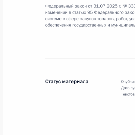
Подписан Указ, касающийся пересе
Федеральный закон от 31.07.2025 г. № 33
с территории комплекса «Байконур
изменений в статью 95 Федерального зако
системе в сфере закупок товаров, работ, ус
20 августа 2025 года, 18:10
обеспечения государственных и муниципал
Указ о некоторых вопросах деятель
20 августа 2025 года, 18:05
Статус материала
Опублик
Подписано распоряжение, касающе
Дата пу
Текстов
20 августа 2025 года, 18:00
16 августа 2025 года, суббота