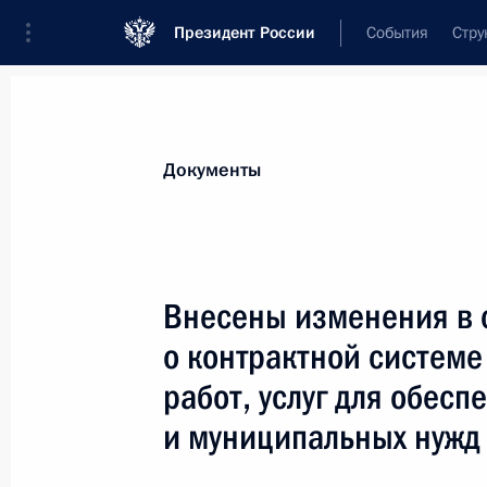
Президент России
События
Стру
Новости
Поручения Президента
Банк
Документы
Показа
1 сентября 2025 года, понедельни
Внесены изменения в 
Внесено изменение в Указ о допол
о контрактной системе
энергетической сфере в связи с н
работ, услуг для обес
иностранных государств
и муниципальных нужд
1 сентября 2025 года, 11:25