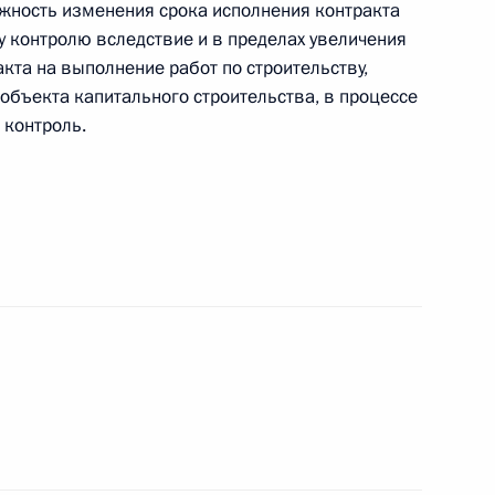
жность изменения срока исполнения контракта
у контролю вследствие и в пределах увеличения
кта на выполнение работ по строительству,
объекта капитального строительства, в процессе
ении
 контроль.
ву присвоено звание Героя Труда