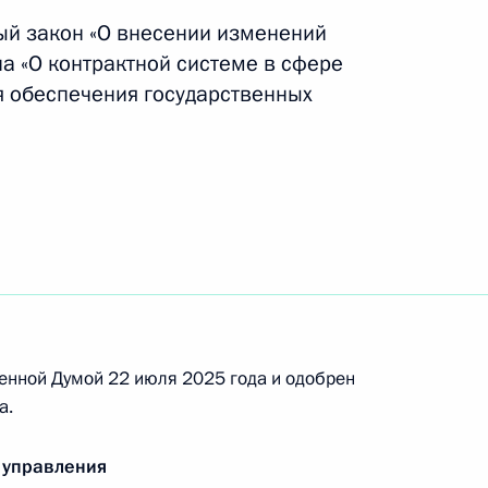
ый закон «О внесении изменений
а «О контрактной системе в сфере
ля обеспечения государственных
вания «Заслуженный работник судостроения
 Горынина и праздновании столетия со дня его
енной Думой 22 июля 2025 года и одобрен
а.
 дня рождения Фёдора Тютчева
 управления