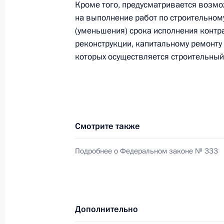
Кроме того, предусматривается возмо
27 августа 2025 года, 15:30
на выполнение работ по строительном
(уменьшения) срока исполнения контра
реконструкции, капитальному ремонту 
Подписано распоряжение о поощр
которых осуществляется строительный
27 августа 2025 года, 15:20
21 августа 2025 года, четверг
Смотрите также
Президенту РАН Геннадию Краснико
Подробнее о Федеральном законе № 333
21 августа 2025 года, 15:50
20 августа 2025 года, среда
Дополнительно