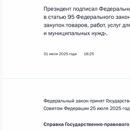
Президент подписал Федеральн
30 августа 2025 года, суббота
в статью 95 Федерального закон
закупок товаров, работ, услуг д
Указ об установлении почётного з
и муниципальных нужд».
Российской Федерации»
30 августа 2025 года, 17:50
31 июля 2025 года
16:25
Указ об увековечении памяти Игоря
рождения
30 августа 2025 года, 17:40
Федеральный закон принят Государств
Советом Федерации 25 июля 2025 год
Указ о праздновании 225-летия со
Справка Государственно-правового
30 августа 2025 года, 17:30