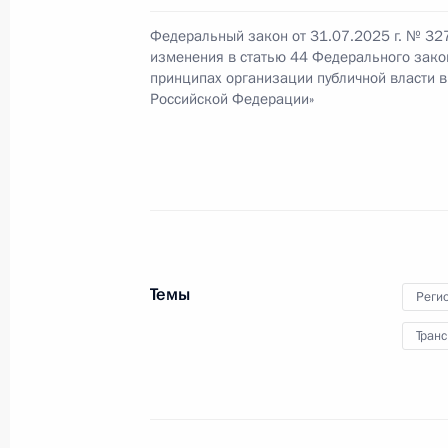
27 августа 2025 года, 15:30
Федеральный закон от 31.07.2025 г. № 32
изменения в статью 44 Федерального зако
принципах организации публичной власти в
Российской Федерации»
Подписано распоряжение о поощр
27 августа 2025 года, 15:20
21 августа 2025 года, четверг
Президенту РАН Геннадию Краснико
Темы
Реги
21 августа 2025 года, 15:50
Транс
20 августа 2025 года, среда