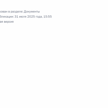
ления граждан России – участников СВО
»
ован в разделе:
Документы
бликации:
31 июля 2025 года, 15:55
ая версия
ности АНО «Россия – страна возможностей»
еся совершения сделок АО «РусГазДобыча»