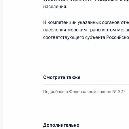
населения.
29 августа 2025 года, пятница
К компетенции указанных органов отн
населения морским транспортом меж
Указ о мерах по дальнейшей оптим
соответствующего субъекта Российск
29 августа 2025 года, 20:20
27 августа 2025 года, среда
Смотрите также
6-му инженерно-сапёрному полку 
«гвардейский»
Подробнее о Федеральном законе № 327
27 августа 2025 года, 15:40
Дополнительно
30-й артиллерийской бригаде прис