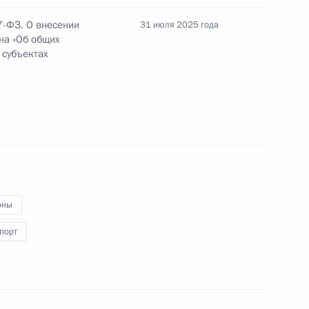
7-ФЗ. О внесении
31 июля 2025 года
на «Об общих
 субъектах
ении
ву присвоено звание Героя Труда
оны
порт