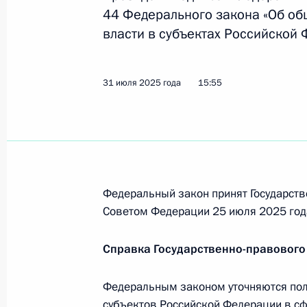
44 Федерального закона «Об об
30 августа 2025 года, суббота
власти в субъектах Российской
Указ об установлении почётного з
Российской Федерации»
31 июля 2025 года
15:55
30 августа 2025 года, 17:50
Указ об увековечении памяти Игоря
рождения
Федеральный закон принят Государств
30 августа 2025 года, 17:40
Советом Федерации 25 июля 2025 год
Справка Государственно-правового
Указ о праздновании 225-летия со
Федеральным законом уточняются пол
30 августа 2025 года, 17:30
субъектов Российской Федерации в с