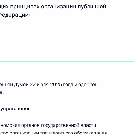
щих принципах организации публичной
 Федерации»
вания «Заслуженный работник судостроения
 Горынина и праздновании столетия со дня его
енной Думой 22 июля 2025 года и одобрен
а.
 управления
 дня рождения Фёдора Тютчева
номочия органов государственной власти
фере организации транспортного обслуживания