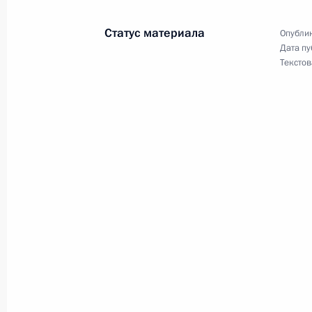
Подписан Указ, касающийся пересе
с территории комплекса «Байконур
Статус материала
Опублик
20 августа 2025 года, 18:10
Дата пу
Текстов
Указ о некоторых вопросах деятель
20 августа 2025 года, 18:05
Подписано распоряжение, касающе
20 августа 2025 года, 18:00
16 августа 2025 года, суббота