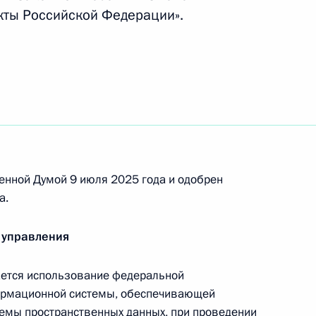
актера
кты Российской Федерации».
ий освобождение бюджетополучателей от уплаты
ваниях неимущественного характера
енной Думой 9 июля 2025 года и одобрен
 пошлины и повышающий размеры отдельных
а.
 управления
ется использование федеральной
ормационной системы, обеспечивающей
аконодательные акты
емы пространственных данных, при проведении