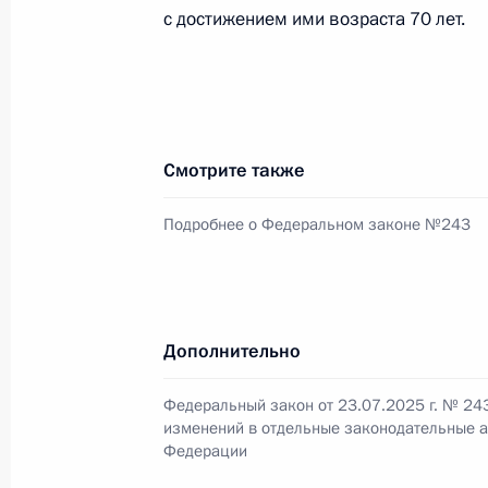
с достижением ими возраста 70 лет.
Период прохождения военной служб
результатов ЕГЭ
23 июля 2025 года, 17:30
Смотрите также
Закреплено понятие стратегически
Подробнее о Федеральном законе №243
23 июля 2025 года, 17:25
Внесены изменения в статью 1 зак
Дополнительно
23 июля 2025 года, 17:20
Федеральный закон от 23.07.2025 г. № 24
изменений в отдельные законодательные а
Федерации
Внесены изменения в статьи 2 и 1