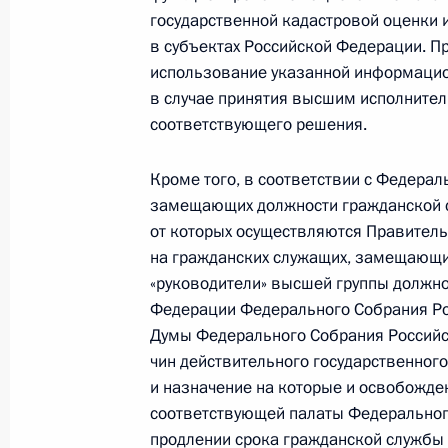
государственной кадастровой оценки 
31 июля 2025 года, 11:05
в субъектах Российской Федерации. П
использование указанной информацион
в случае принятия высшим исполните
25 июля 2025 года, пятница
соответствующего решения.
Распоряжение о специальном решен
Кроме того, в соответствии с Федера
капитале ООО «Иви.ру»
замещающих должности гражданской с
25 июля 2025 года, 14:40
от которых осуществляются Правитель
на гражданских служащих, замещающи
«руководители» высшей группы должно
Указ об особенностях правового 
Федерации Федерального Собрания Ро
Думы Федерального Собрания Российс
25 июля 2025 года, 14:15
чин действительного государственног
и назначение на которые и освобожде
соответствующей палаты Федеральног
23 июля 2025 года, среда
продлении срока гражданской службы 