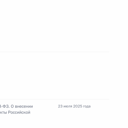
ы и участия в СВО исключён из срока действия
 значимых лекарственных средств
она об ограничении оборота закиси азота
3-ФЗ. О внесении
23 июля 2025 года
кты Российской
2 закона о свободной экономической зоне