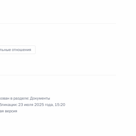
ской областях и на прилегающих территориях
аблюдательного совета госкорпорации
льные отношения
 унитарные предприятия наделены отдельными
ован в разделе:
Документы
бликации:
23 июля 2025 года, 15:20
ая версия
нсовая отчётность для кооперативов