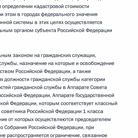
и определении кадастровой стоимости
ри этом в городах федерального значения
ной системы в этих целях осуществляется
льным органом субъекта Российской Федерации
ии о совершении сделок с долями в уставном
льным законом на гражданских служащих,
лужбы, назначение на которые и освобождение
ством Российской Федерации, а также
х должности гражданской службы категории
стей гражданской службы в Аппарате Совета
положения граждан Молдавии
ссийской Федерации, Аппарате Государственной
кой Федерации, которым соответствует классный
о советника Российской Федерации 1 класса
ние от которых осуществляются председателем
о Собрания Российской Федерации, при
не распространяется ограничение, связанное