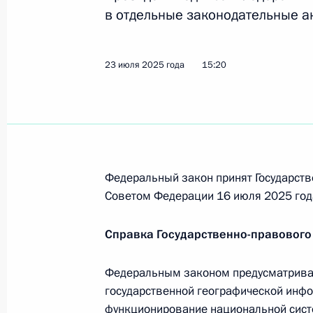
требований неимущественного хар
в отдельные законодательные а
31 июля 2025 года, 11:20
23 июля 2025 года
15:20
Подписан закон, предусматривающ
исполнительского сбора при требо
31 июля 2025 года, 11:15
Федеральный закон принят Государств
Подписан закон, вводящий новые
Советом Федерации 16 июля 2025 год
действующих пошлин
Справка Государственно-правового
31 июля 2025 года, 11:10
Федеральным законом предусматрива
государственной географической инф
Внесены изменения в отдельные з
функционирование национальной сист