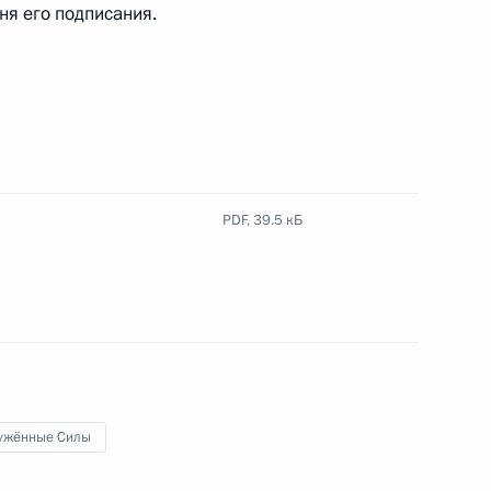
дня его подписания.
ющим обязанности Министра транспорта
олжности Министра транспорта
PDF,
39.5 кБ
кой орденов Жукова и Суворова бригаде
ое наименование «имени дважды Героя
йора М.Е.Гудкова»
ужённые Силы