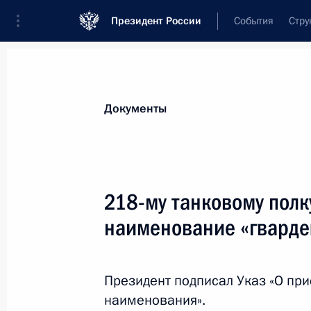
Президент России
События
Стру
Новости
Поручения Президента
Банк
Документы
Показа
Ратифицировано российско-армянс
218-му танковому полк
осуществления деятельности в Ере
наименование «гварде
«Газпром Армения»
7 июля 2025 года, 14:45
Президент подписал Указ «О пр
наименования».