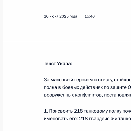
Ратифицировано Соглашение о тра
и обращению ценных бумаг на орга
Евразэс
26 июня 2025 года
15:40
7 июля 2025 года, 14:40
Установлена возможность включени
участникам норм о преимуществен
Текст Указа:
7 июля 2025 года, 14:35
За массовый героизм и отвагу, стойк
полка в боевых действиях по защите О
вооруженных конфликтов, постановля
Общества с ограниченной ответств
преимущество пайщиков в покупке
1. Присвоить 218 танковому полку по
7 июля 2025 года, 14:30
именовать его: 218 гвардейский танк