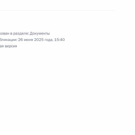
ю «Золотая Звезда» Героя России Михаила
ован в разделе:
Документы
бликации:
26 июня 2025 года, 15:40
ая версия
прав иностранных инвесторов
ено почётное наименование «гвардейская»