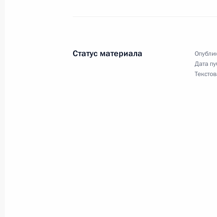
Указ о награждении второй медаль
Гудкова (посмертно)
Статус материала
Опублик
6 июля 2025 года, 09:20
Дата пу
Текстов
1 июля 2025 года, вторник
Указ о дополнительных гарантиях 
1 июля 2025 года, 16:45
36-й общевойсковой армии присво
1 июля 2025 года, 16:30