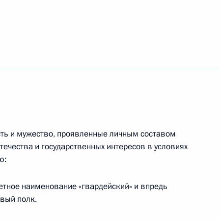
нсграничном допуске к размещению
низованных торгах в государствах – членах
я в устав ООО положений о неприменении к его
ном праве покупки
ость и мужество, проявленные личным составом
течества и государственных интересов в условиях
ю:
енностью получили право отменять
 продающихся долей ООО
четное наименование «гвардейский» и впредь
овый полк.