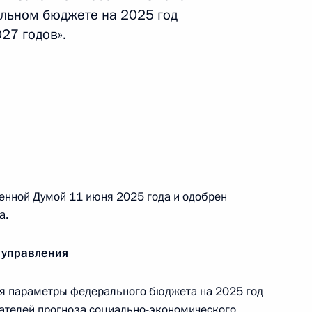
нсграничном допуске к размещению
льном бюджете на 2025 год
низованных торгах в государствах – членах
27 годов».
я в устав ООО положений о неприменении к его
ном праве покупки
енной Думой 11 июня 2025 года и одобрен
а.
енностью получили право отменять
 продающихся долей ООО
 управления
я параметры федерального бюджета на 2025 год
зателей прогноза социально-экономического