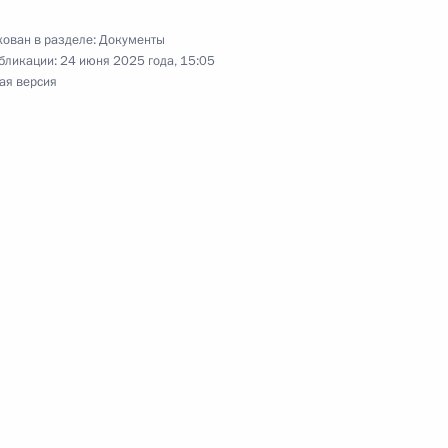
ован в разделе:
Документы
бликации:
24 июня 2025 года, 15:05
ая версия
комитета по подготовке и проведению первого
 почётное наименование «гвардейский»
овому авиационному Севастопольскому
ва полку присвоено почётное наименование