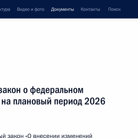
ктура
Видео и фото
Документы
Контакты
Поиск
 документов
Конституция России
июль, 2025
ть следующие материалы
кое межправсоглашение об условиях
закон о федеральном
ване «Учебно-спортивного комплекса» ЗАО
и на плановый период 2026
ый закон «О внесении изменений