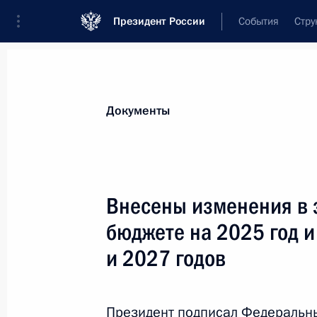
Президент России
События
Стру
Новости
Поручения Президента
Банк
Документы
Показа
Ратифицировано российско-армянс
Внесены изменения в 
осуществления деятельности в Ере
бюджете на 2025 год 
«Газпром Армения»
и 2027 годов
7 июля 2025 года, 14:45
Президент подписал Федеральн