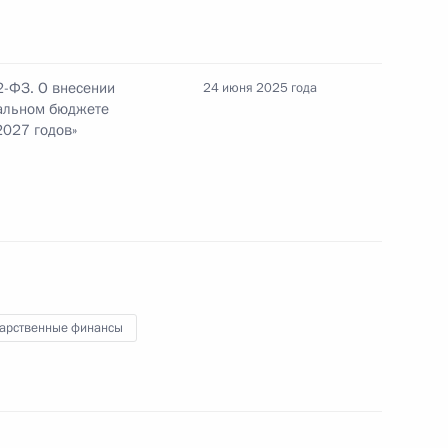
ю «Золотая Звезда» Героя России Михаила
2-ФЗ. О внесении
24 июня 2025 года
альном бюджете
2027 годов»
прав иностранных инвесторов
дарственные финансы
ено почётное наименование «гвардейская»