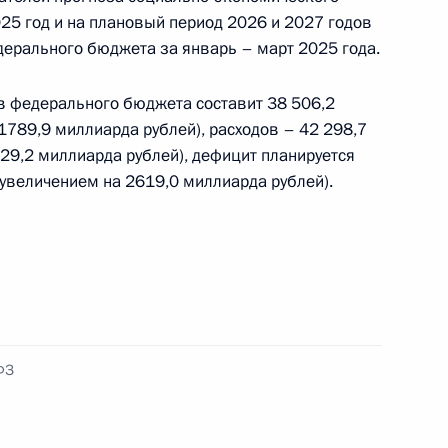
25 год и на плановый период 2026 и 2027 годов
ющим обязанности Министра транспорта
дерального бюджета за январь – март 2025 года.
 федерального бюджета составит 38 506,2
1789,9 миллиарда рублей), расходов – 42 298,7
29,2 миллиарда рублей), дефицит планируется
олжности Министра транспорта
 увеличением на 2619,0 миллиарда рублей).
кой орденов Жукова и Суворова бригаде
ое наименование «имени дважды Героя
ФЗ
йора М.Е.Гудкова»