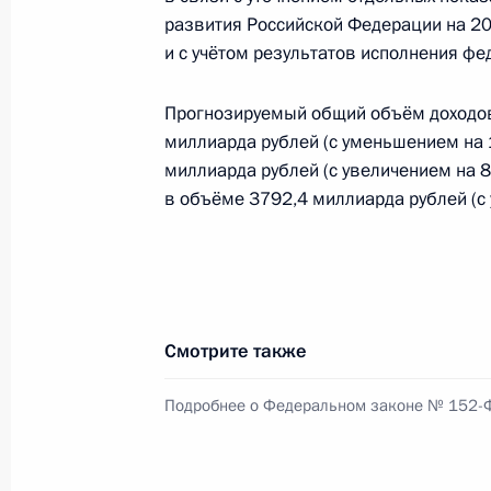
развития Российской Федерации на 20
Андрей Никитин назначен исполня
и с учётом результатов исполнения фе
7 июля 2025 года, 11:00
Прогнозируемый общий объём доходов
миллиарда рублей (с уменьшением на 
миллиарда рублей (с увеличением на 8
Роман Старовойт освобождён от д
в объёме 3792,4 миллиарда рублей (с
7 июля 2025 года, 09:15
6 июля 2025 года, воскресенье
Смотрите также
155-й отдельной гвардейской Курс
морской пехоты присвоено почётн
Подробнее о Федеральном законе № 152-
Российской Федерации генерал-ма
6 июля 2025 года, 09:30