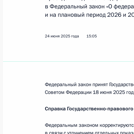
Ратифицировано Соглашение о тра
в Федеральный закон «О федера
и обращению ценных бумаг на орга
и на плановый период 2026 и 20
Евразэс
7 июля 2025 года, 14:40
24 июня 2025 года
15:05
Установлена возможность включени
участникам норм о преимуществен
7 июля 2025 года, 14:35
Федеральный закон принят Государств
Советом Федерации 18 июня 2025 год
Общества с ограниченной ответств
преимущество пайщиков в покупке
Справка Государственно-правового
7 июля 2025 года, 14:30
Федеральным законом корректируютс
в связи с уточнением отдельных пока