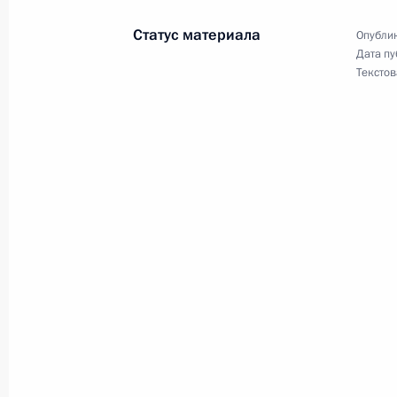
Статус материала
Опублик
Дата пу
26 июня 2025 года, четверг
Текстов
Подписан Указ об образовании орг
Российско-Арабского саммита
26 июня 2025 года, 16:00
218-му танковому полку присвоено
26 июня 2025 года, 15:40
43-му отдельному морскому штурм
Краснознамённому, ордена Кутузо
«гвардейский»