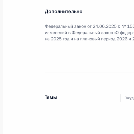
Дополнительно
Указ о награждении второй медаль
Федеральный закон от 24.06.2025 г. № 15
Гудкова (посмертно)
изменений в Федеральный закон «О федер
6 июля 2025 года, 09:20
на 2025 год и на плановый период 2026 и 
1 июля 2025 года, вторник
Указ о дополнительных гарантиях 
1 июля 2025 года, 16:45
Темы
Госу
36-й общевойсковой армии присво
1 июля 2025 года, 16:30