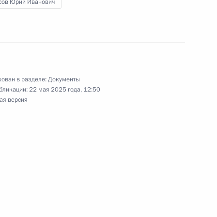
сов Юрий Иванович
нения, касающиеся реестра поставщиков
ован в разделе:
Документы
бликации:
22 мая 2025 года, 12:50
ая версия
для участников СВО возможность внесудебного
кой области упразднён