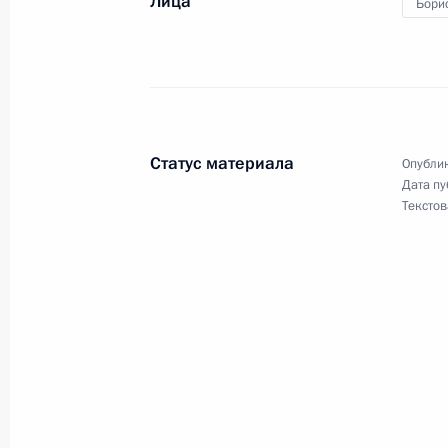
Лица
Бори
23 мая 2025 года, 15:00
В законодательство внесены изме
бункерного топлива
Статус материала
Опублик
23 мая 2025 года, 14:55
Дата пу
Текстов
Подписан закон, устанавливающий 
банкротства
23 мая 2025 года, 14:50
Ивнянский районный суд Белгородс