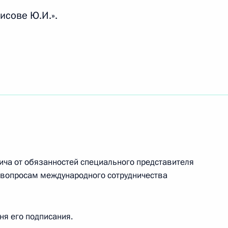
тников добровольной пожарной охраны
исове Ю.И.».
ости предоставления жилищных сертификатов
тренно покинувшим регион и проживающим
ржание единого реестра субъектов МСП
ча от обязанностей специального представителя
 вопросам международного сотрудничества
дня его подписания.
ртным средствам, сведения о которых вносятся