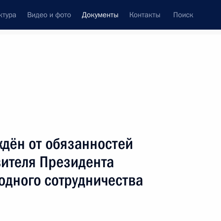
ктура
Видео и фото
Документы
Контакты
Поиск
 документов
Конституция России
май, 2025
ть следующие материалы
новые условия по договорам поставки
дён от обязанностей
вителя Президента
одного сотрудничества
урегулирование вопросов, касающихся