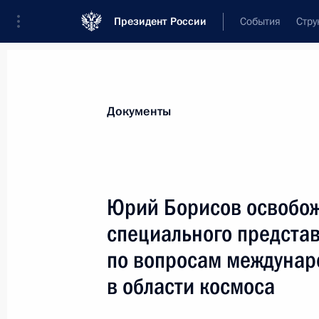
Президент России
События
Стру
Новости
Поручения Президента
Банк
Документы
Показа
Подписан закон, устанавливающий 
Юрий Борисов освобож
продовольственных товаров
специального предста
23 мая 2025 года, 15:35
по вопросам междунар
в области космоса
Подписан закон, направленный на 