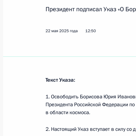
профессионального обучения рабо
Президент подписал Указ «О Бор
23 мая 2025 года, 15:30
22 мая 2025 года
12:50
Законом устанавливаются особенн
жителям Херсонской области, экс
в других субъектах РФ
23 мая 2025 года, 15:25
Текст Указа:
Подписан закон, уточняющий соде
1. Освободить Борисова Юрия Иванови
23 мая 2025 года, 15:20
Президента Российской Федерации по
в области космоса.
2. Настоящий Указ вступает в силу со 
Установлены требования к транспо