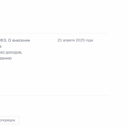
-ФЗ. О внесении
21 апреля 2025 года
а
ю) доходов,
ованию
ой Федерации продлено до 2027 года
йской Федерации для переговоров с Украиной
опорядок