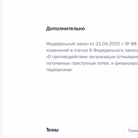
Указ о попечительском совете РАН
Дополнительно
15 мая 2025 года, 17:45
Федеральный закон от 21.04.2025 г. № 88
изменений в статью 6 Федерального закон
«О противодействии легализации (отмывани
полученных преступным путем, и финансир
Действие Плана обороны Российск
терроризма»
15 мая 2025 года, 16:15
14 мая 2025 года, среда
Утверждён состав делегации Росси
14 мая 2025 года, 22:50
Темы
Прав