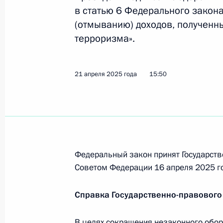
Указ о награждении государствен
в статью 6 Федерального закон
(отмыванию) доходов, полученн
21 мая 2025 года, 18:20
терроризма».
19 мая 2025 года, понедельник
21 апреля 2025 года
15:50
Указ о государственном мониторин
источниками
19 мая 2025 года, 19:20
Федеральный закон принят Государств
Советом Федерации 16 апреля 2025 г
17 мая 2025 года, суббота
Внесены изменения в положение о
Справка Государственно-правового
с Байконура
17 мая 2025 года, 12:55
В целях сокращения незаконного обор