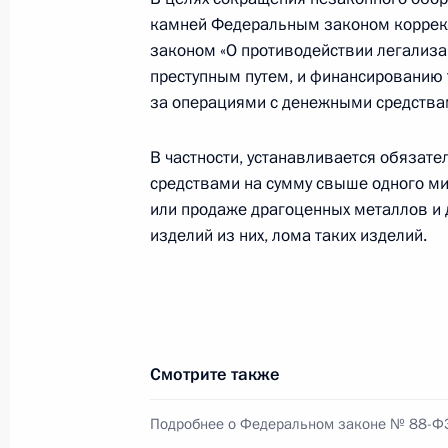
камней Федеральным законом коррек
законом «О противодействии легализа
преступным путем, и финансированию
Подписан Указ, смягчающий услови
за операциями с денежными средства
граждан Абхазии и Южной Осетии
17 мая 2025 года, 12:50
В частности, устанавливается обязат
средствами на сумму свыше одного м
или продаже драгоценных металлов и 
изделий из них, лома таких изделий.
Указ о праздновании 300-летия А.
17 мая 2025 года, 11:50
15 мая 2025 года, четверг
Смотрите также
Олег Салюков назначен заместител
Подробнее о Федеральном законе № 88-Ф
15 мая 2025 года, 21:00