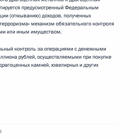
тируется предусмотренный Федеральным
ции (отмыванию) доходов, полученных
 терроризма» механизм обязательного контроля
я получения российского гражданства для
ми или иным имуществом.
ельный контроль за операциями с денежными
иллиона рублей, осуществляемыми при покупке
драгоценных камней, ювелирных и других
В.Суворова
ем Секретаря Совета Безопасности России
З