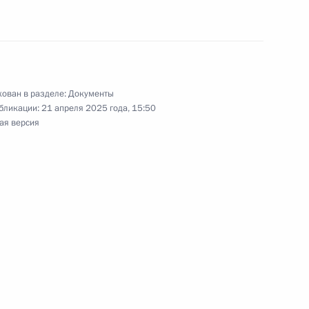
 гарантиях членам семей военнослужащих
ован в разделе:
Документы
бликации:
21 апреля 2025 года, 15:50
ая версия
ального центра спортивной медицины
 совета Общероссийского движения детей