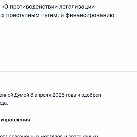
ными наградами
а «О противодействии легализации
ых преступным путем, и финансированию
ге вреда, причинённого России иностранными
енной Думой 8 апреля 2025 года и одобрен
ода.
 выплатах гражданам, подлежащим переселению
 управления
ота драгоценных металлов и драгоценных