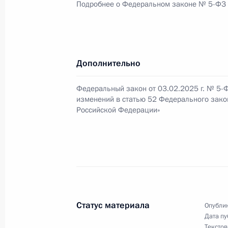
Подробнее о Федеральном законе № 5-ФЗ
До 60 процентов повышен обязате
на специальном счёте взносов на 
3 февраля 2025 года, 15:55
Дополнительно
Федеральный закон от 03.02.2025 г. № 5-
Субъекты транспортной инфрастру
изменений в статью 52 Федерального закон
предоставлять служебные помещени
Российской Федерации»
3 февраля 2025 года, 15:50
Подписан закон, регулирующий отн
людей на водных объектах и приле
3 февраля 2025 года, 15:45
Статус материала
Опублик
Дата пу
Текстов