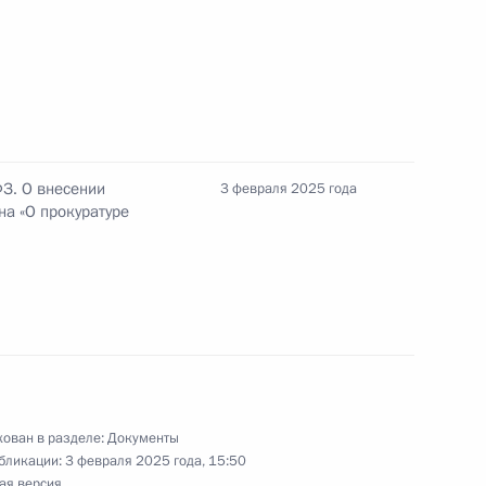
льный уровень собираемости гражданами
капитальный ремонт
ФЗ. О внесении
3 февраля 2025 года
ктуры обязаны на безвозмездной основе
а «О прокуратуре
я органам транспортных прокуратур
ошения в области обеспечения безопасности
гающих территориях
ован в разделе:
Документы
бликации:
3 февраля 2025 года, 15:50
ая версия