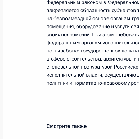
Федеральным законом в Федеральном 
закрепляется обязанность субъектов 
Указ о проведении в 2025 году Ме
на безвозмездной основе органам тр
«Интервидение»
помещения, оборудование и услуги св
3 февраля 2025 года, 17:10
своих полномочий. При этом требован
федеральным органом исполнительно
по выработке государственной полит
в сфере строительства, архитектуры и
Указ о награждении государствен
с Генеральной прокуратурой Российс
3 февраля 2025 года, 17:00
исполнительной власти, осуществляю
политики и нормативно-правовому рег
Подписан закон, расширяющий воз
о ДТП по европротоколу
3 февраля 2025 года, 16:00
Смотрите также