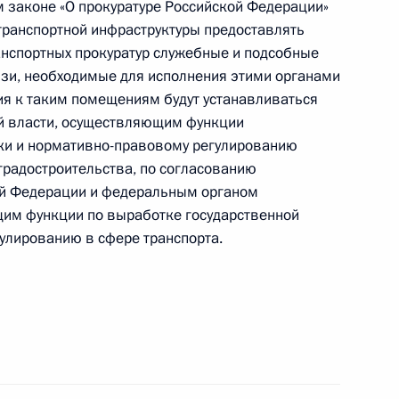
законе «О прокуратуре Российской Федерации»
транспортной инфраструктуры предоставлять
ждународного музыкального конкурса
анспортных прокуратур служебные и подсобные
язи, необходимые для исполнения этими органами
ия к таким помещениям будут устанавливаться
й власти, осуществляющим функции
ики и нормативно-правовому регулированию
 градостроительства, по согласованию
ными наградами
кой Федерации и федеральным органом
щим функции по выработке государственной
улированию в сфере транспорта.
можности подачи электронного извещения