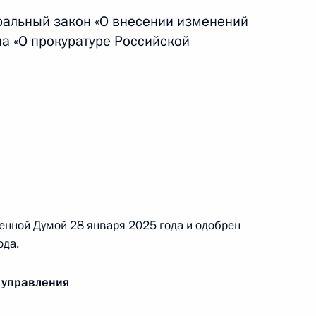
х Президента в области культуры и искусства
ральный закон «О внесении изменений
на «О прокуратуре Российской
ента в области науки и инноваций для молодых
енной Думой 28 января 2025 года и одобрен
щества содействия армии, авиации и флоту
ода.
 управления