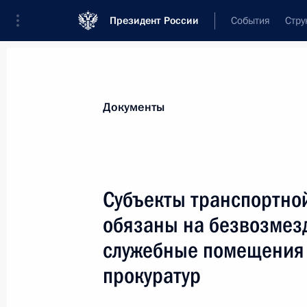
Президент России
События
Стру
Новости
Поручения Президента
Банк
Документы
Показа
Юрий Борисов освобождён от долж
Субъекты транспортно
«Роскосмос»
обязаны на безвозмез
6 февраля 2025 года, 09:35
служебные помещения 
прокуратур
5 февраля 2025 года, среда