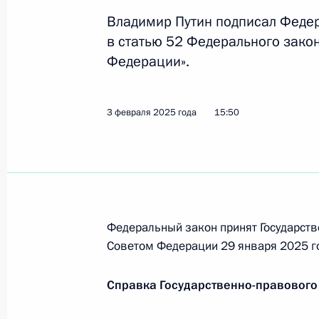
Внесены изменения в Указ о гранта
Владимир Путин подписал Феде
5 февраля 2025 года, 14:30
в статью 52 Федерального зако
Федерации».
Указ о присуждении премий Презид
3 февраля 2025 года
15:50
учёных за 2024 год
5 февраля 2025 года, 11:00
3 февраля 2025 года, понедельник
Федеральный закон принят Государств
Указ о вопросах Добровольного об
Советом Федерации 29 января 2025 г
России (ДОСААФ России)
Справка Государственно-правового
3 февраля 2025 года, 17:20