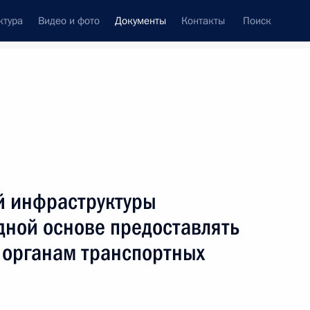
ктура
Видео и фото
Документы
Контакты
Поиск
 документов
Конституция России
февраль, 2025
ть следующие материалы
ности генерального директора госкорпорации
й инфраструктуры
дной основе предоставлять
органам транспортных