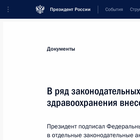
Президент России
События
Стру
Новости
Поручения Президента
Банк
Документы
Показа
39-му инженерно-сапёрному полку
В ряд законодательных
«гвардейский»
здравоохранения вне
16 января 2025 года, 20:10
Президент подписал Федеральн
433-му мотострелковому полку при
в отдельные законодательные а