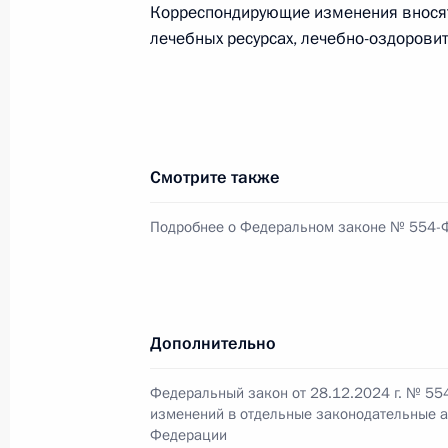
11 января 2025 года, 15:25
Корреспондирующие изменения вносят
лечебных ресурсах, лечебно-оздоровит
5 января 2025 года, воскресенье
Подписано распоряжение о поощр
Смотрите также
5 января 2025 года, 17:15
Подробнее о Федеральном законе № 554-
30 декабря 2024 года, понедельни
Внесены изменения в перечень имущ
капиталах российских юридических
Дополнительно
которых вводится временное управ
Федеральный закон от 28.12.2024 г. № 55
30 декабря 2024 года, 18:00
изменений в отдельные законодательные а
Федерации