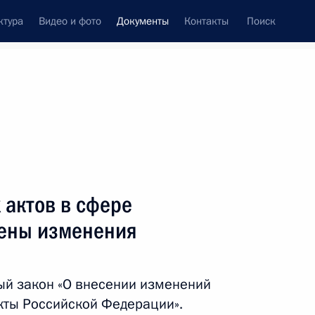
ктура
Видео и фото
Документы
Контакты
Поиск
 документов
Конституция России
январь, 2025
ть следующие материалы
 присвоено почётное наименование
 актов в сфере
сены изменения
ый закон «О внесении изменений
своено почётное наименование «гвардейский»
кты Российской Федерации».