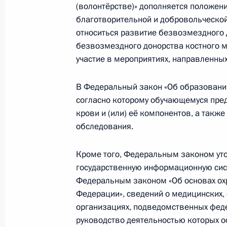
летием Победы
(волонтёрстве)» дополняется положен
15 января 2025 года, 17:05
благотворительной и добровольческой
относиться развитие безвозмездного д
безвозмездного донорства костного мо
участие в мероприятиях, направленны
13 января 2025 года, понедельник
Подписан Указ о дополнительных ме
В Федеральный закон «Об образовани
о введении военного положения на
согласно которому обучающемуся пред
и Херсонской областей
крови и (или) её компонентов, а такж
обследования.
13 января 2025 года, 14:10
Кроме того, Федеральным законом уто
государственную информационную сис
11 января 2025 года, суббота
Федеральным законом «Об основах ох
Федерации», сведений о медицинских,
Указ о присвоении звания Героя Р
организациях, подведомственных фед
Григорьеву
руководство деятельностью которых о