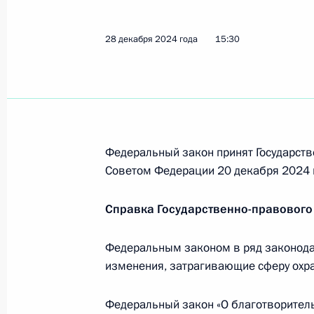
16 января 2025 года, 20:00
28 декабря 2024 года
15:30
10-му танковому полку присвоено 
16 января 2025 года, 19:50
Федеральный закон принят Государств
15 января 2025 года, среда
Советом Федерации 20 декабря 2024 
Указ о присвоении почётного зван
доблести»
Справка Государственно-правового
15 января 2025 года, 17:10
Федеральным законом в ряд законода
изменения, затрагивающие сферу охр
Указ о единовременной выплате не
Федеральный закон «О благотворитель