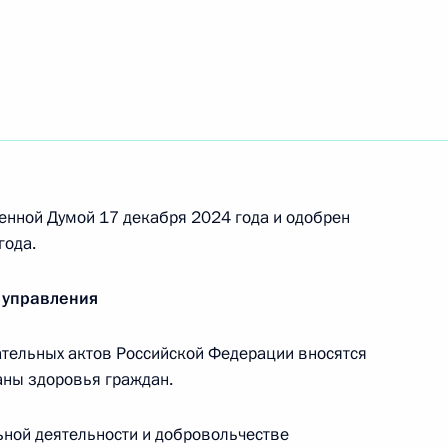
почётное наименование «гвардейский»
енной Думой 17 декабря 2024 года и одобрен
года.
ия Российской Федерации «Город трудовой
 управления
тельных актов Российской Федерации вносятся
аны здоровья граждан.
которым категориям граждан в связи с 80-
ной деятельности и добровольчестве