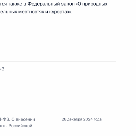
ся также в Федеральный закон «О природных
ельных местностях и курортах».
ении
ФЗ
к
ества, ценных бумаг, долей в уставных
 лиц и имущественных прав, в отношении
ление
4-ФЗ. О внесении
28 декабря 2024 года
кты Российской