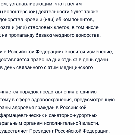
ием, устанавливающим, что к целям
 (волонтёрской) деятельности будет также
онорства крови и (или) её компонентов,
зга и (или) стволовых клеток, в том числе
х на пропаганду безвозмездного донорства.
рах, осуществляемых в связи с Указом
и в Российской Федерации» вносится изменение,
 территориях ДНР, ЛНР, Запорожской
оставляется право на дни отдыха в день сдачи
е в день связанного с этим медицинского
чняется порядок представления в единую
тему в сфере здравоохранения, предусмотренную
раны здоровья граждан в Российской
 фармацевтических и санаторно-курортных
оссийской Федерации ефрейтору Андрею
еральным органам исполнительной власти,
существляет Президент Российской Федерации.