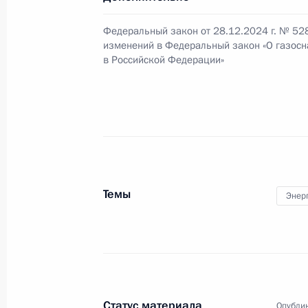
11 января 2025 года, 15:25
Федеральный закон от 28.12.2024 г. № 52
изменений в Федеральный закон «О газос
в Российской Федерации»
5 января 2025 года, воскресенье
Подписано распоряжение о поощр
5 января 2025 года, 17:15
30 декабря 2024 года, понедельни
Темы
Энер
Внесены изменения в перечень имущ
капиталах российских юридических
которых вводится временное управ
30 декабря 2024 года, 18:00
Статус материала
Опублик