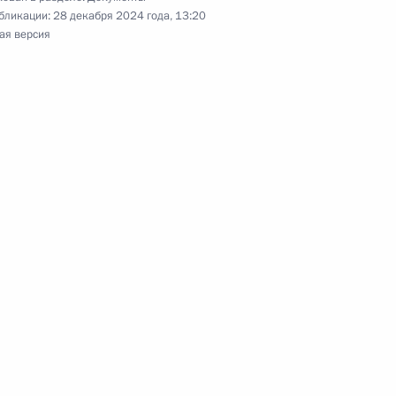
бликации:
28 декабря 2024 года, 13:20
гражданам, имеющим высокие спортивные
ая версия
их достижению
ременное управление АО «ГК Вместе»
е
тьми-инвалидами и нетрудоспособными
ацией