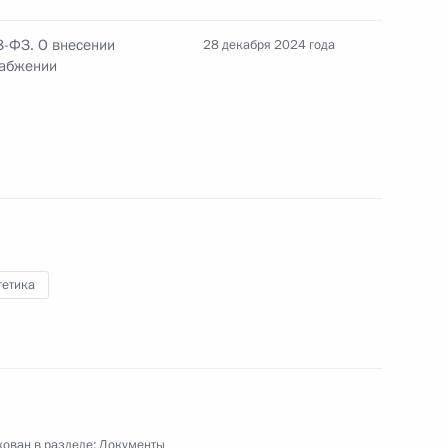
8-ФЗ. О внесении
28 декабря 2024 года
набжении
ении
к
гетика
ества, ценных бумаг, долей в уставных
 лиц и имущественных прав, в отношении
ление
ован в разделе:
Документы