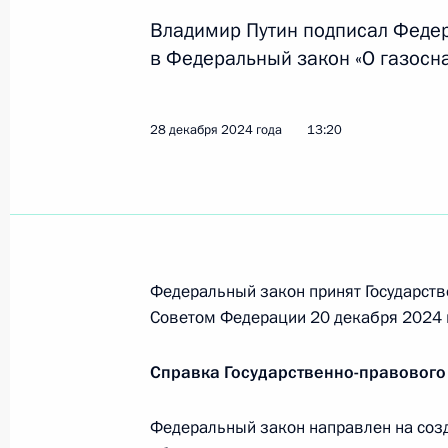
16 января 2025 года, 20:00
Владимир Путин подписал Феде
в Федеральный закон «О газосн
10-му танковому полку присвоено 
28 декабря 2024 года
13:20
16 января 2025 года, 19:50
15 января 2025 года, среда
Указ о присвоении почётного зван
Федеральный закон принят Государств
доблести»
Советом Федерации 20 декабря 2024 
15 января 2025 года, 17:10
Справка Государственно-правового
Указ о единовременной выплате не
Федеральный закон направлен на соз