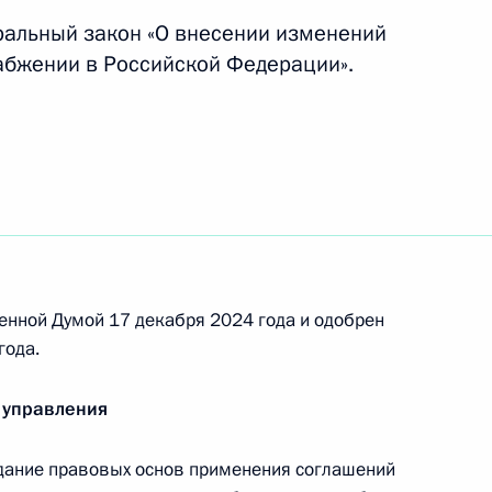
ральный закон «О внесении изменений
абжении в Российской Федерации».
почётное наименование «гвардейский»
ия Российской Федерации «Город трудовой
енной Думой 17 декабря 2024 года и одобрен
года.
 управления
которым категориям граждан в связи с 80-
дание правовых основ применения соглашений