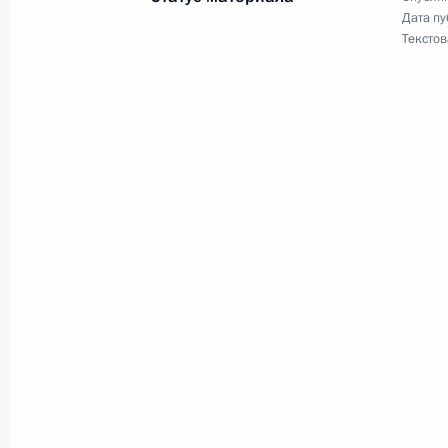
Дата пу
Учреждена стипендия Президента 
Текстов
результаты или способствовавшим 
30 декабря 2024 года, 17:50
АО «АБ ИнБев Эфес» передано во в
30 декабря 2024 года, 16:05
29 декабря 2024 года, воскресень
Повышены выплаты по уходу за де
гражданами с последующей индекс
29 декабря 2024 года, 14:00