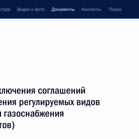
ктура
Видео и фото
Документы
Контакты
Поиск
 документов
Конституция России
январь, 2025
ть следующие материалы
 присвоено почётное наименование
ключения соглашений
ения регулируемых видов
и газоснабжения
тов)
своено почётное наименование «гвардейский»