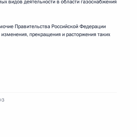
мых видов деятельности в области газоснабжения
омочие Правительства Российской Федерации
 изменения, прекращения и расторжения таких
рах, осуществляемых в связи с Указом
 территориях ДНР, ЛНР, Запорожской
ФЗ
оссийской Федерации ефрейтору Андрею