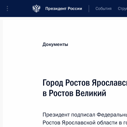
Президент России
События
Стру
Новости
Поручения Президента
Банк
Документы
Показа
39-му инженерно-сапёрному полку
Город Ростов Ярослав
«гвардейский»
в Ростов Великий
16 января 2025 года, 20:10
Президент подписал Федеральн
433-му мотострелковому полку при
Ростов Ярославской области в г