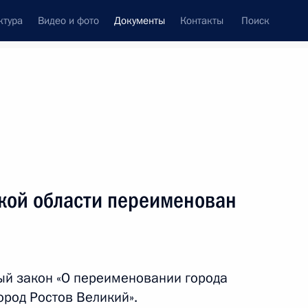
ктура
Видео и фото
Документы
Контакты
Поиск
 документов
Конституция России
январь, 2025
ть следующие материалы
 присвоено почётное наименование
ской области переименован
ый закон «О переименовании города
своено почётное наименование «гвардейский»
ород Ростов Великий».