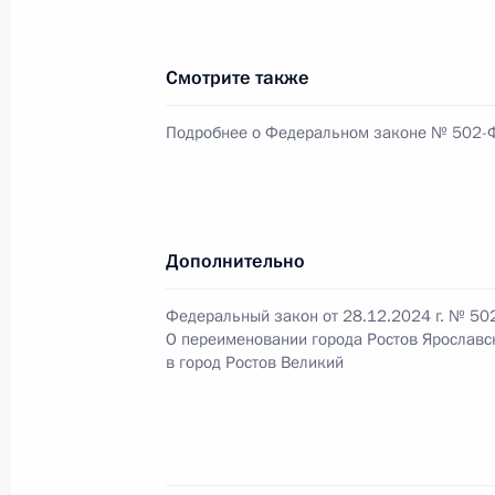
летием Победы
15 января 2025 года, 17:05
Смотрите также
Подробнее о Федеральном законе № 502-
13 января 2025 года, понедельник
Подписан Указ о дополнительных ме
о введении военного положения на
и Херсонской областей
Дополнительно
13 января 2025 года, 14:10
Федеральный закон от 28.12.2024 г. № 50
О переименовании города Ростов Ярославс
в город Ростов Великий
11 января 2025 года, суббота
Указ о присвоении звания Героя Р
Григорьеву