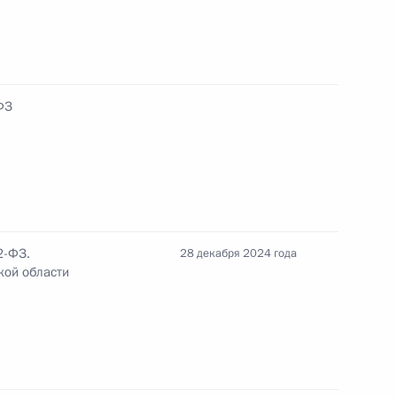
ФЗ
рах, осуществляемых в связи с Указом
 территориях ДНР, ЛНР, Запорожской
2-ФЗ.
28 декабря 2024 года
кой области
оссийской Федерации ефрейтору Андрею