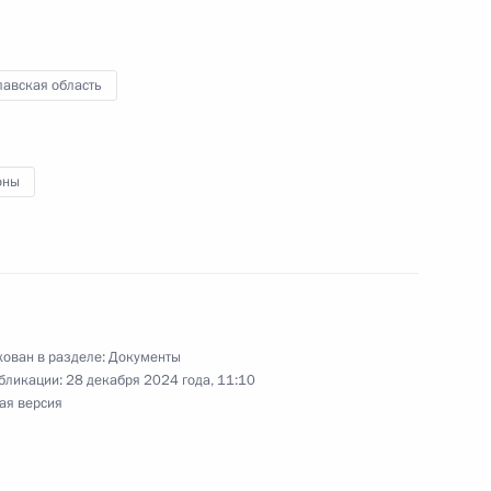
лавская область
ении
оны
к
ества, ценных бумаг, долей в уставных
ован в разделе:
Документы
 лиц и имущественных прав, в отношении
бликации:
28 декабря 2024 года, 11:10
ление
ая версия