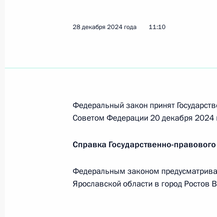
16 января 2025 года, 20:00
28 декабря 2024 года
11:10
10-му танковому полку присвоено 
16 января 2025 года, 19:50
Федеральный закон принят Государств
15 января 2025 года, среда
Советом Федерации 20 декабря 2024 
Указ о присвоении почётного зван
доблести»
Справка Государственно-правового
15 января 2025 года, 17:10
Федеральным законом предусматрива
Ярославской области в город Ростов 
Указ о единовременной выплате не