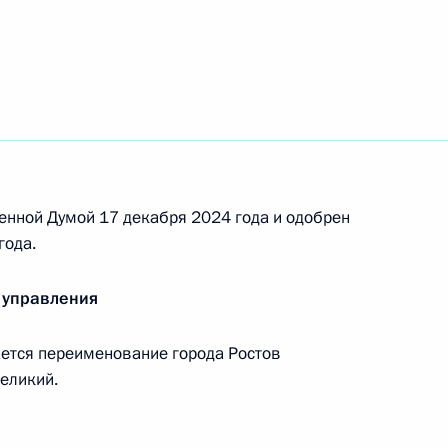
почётное наименование «гвардейский»
енной Думой 17 декабря 2024 года и одобрен
года.
ия Российской Федерации «Город трудовой
 управления
ется переименование города Ростов
Великий.
которым категориям граждан в связи с 80-