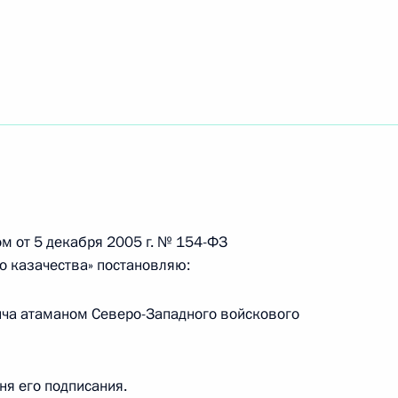
говора о всеобъемлющем стратегическом
звание Героя Труда
м от 5 декабря 2005 г. № 154-ФЗ
о казачества» постановляю:
ича атаманом Северо-Западного войскового
ными наградами
дня его подписания.