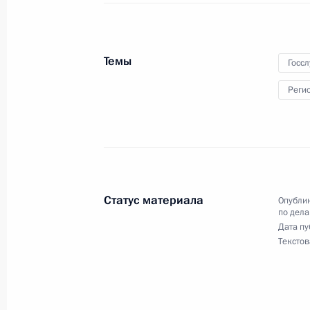
4 ноября 2024 года, понедельник
Юрий Слюсарь назначен временно
Ростовской области
Темы
Госс
4 ноября 2024 года, 20:55
Реги
Евгений Первышов назначен врем
Тамбовской области
4 ноября 2024 года, 20:40
Статус материала
Опублик
по дела
Дата пу
3 ноября 2024 года, воскресенье
Текстов
Указ о присуждении премии Презид
российской нации 2024 года