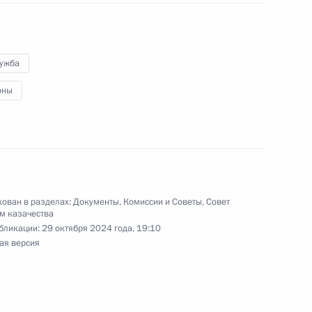
 исполняющим обязанности губернатора
лужба
оны
енно исполняющим обязанности главы
ован в разделах:
Документы
,
Комиссии и Советы
,
Совет
м казачества
бликации:
29 октября 2024 года, 19:10
ая версия
ента за вклад в укрепление единства