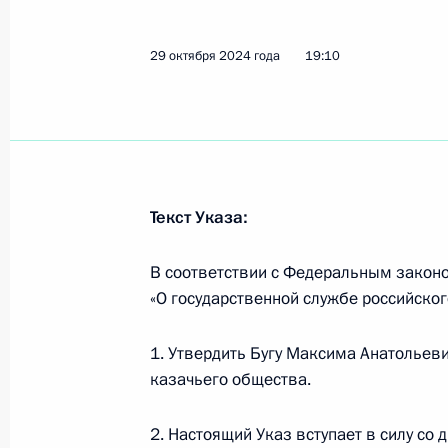
9 ноября 2024 года, 18:25
29 октября 2024 года
19:10
Подписан закон о ратификации До
партнёрстве между Россией и КНДР
9 ноября 2024 года, 18:15
Текст Указа:
Александре Пахмутовой присвоено 
В соответствии с Федеральным законо
9 ноября 2024 года, 10:10
«О государственной службе российског
1. Утвердить Бугу Максима Анатольев
6 ноября 2024 года, среда
казачьего общества.
Указ о награждении государствен
2. Настоящий Указ вступает в силу со 