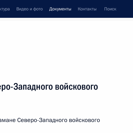
ктура
Видео и фото
Документы
Контакты
Поиск
 документов
Конституция России
ноябрь, 2024
ть следующие материалы
аконодательные акты
еро-Западного войскового
 совершенствование организации работы судов
тамане Северо-Западного войскового
Алтайского края