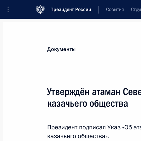
Президент России
События
Стру
Новости
Поручения Президента
Банк
Документы
Показа
Внесены изменения в отдельные з
Утверждён атаман Сев
9 ноября 2024 года, 18:35
казачьего общества
Подписан закон, направленный на
Президент подписал Указ «Об а
общей юрисдикции на территории 
казачьего общества».