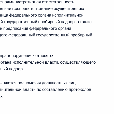
я административная ответственность
улирования организации и развития в России
ия или воспрепятствование осуществлению
лица федерального органа исполнительной
й государственный пробирный надзор, а также
к предписания федерального органа
щего федеральный государственный пробирный
ад (граждане РФ или соотечественники,
еющие гражданства РФ) наделены правом
 правонарушениях относятся
испытаний
органа исполнительной власти, осуществляющего
ный надзор.
очняются полномочия должностных лиц
лнительной власти по составлению протоколов
одготовка которых осуществляется
х.
 реализации образовательных программ