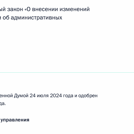
ый закон «О внесении изменений
и об административных
сии
нии по вопросам национальной морской
енной Думой 24 июля 2024 года и одобрен
да.
 управления