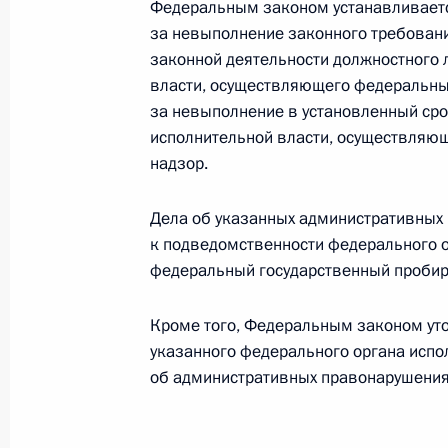
Федеральным законом устанавливаетс
Установлены основы правового рег
за невыполнение законного требован
креативных (творческих) индустрий
законной деятельности должностного 
власти, осуществляющего федеральны
8 августа 2024 года, 22:40
за невыполнение в установленный сро
исполнительной власти, осуществляю
надзор.
Победители международных олимпи
проживающие за рубежом и не им
Дела об указанных административных
на приём в вуз без вступительных 
к подведомственности федерального 
федеральный государственный пробир
8 августа 2024 года, 22:35
Кроме того, Федеральным законом ут
указанного федерального органа испо
Определён перечень документов, п
об административных правонарушения
педагогическими работниками при
8 августа 2024 года, 22:30