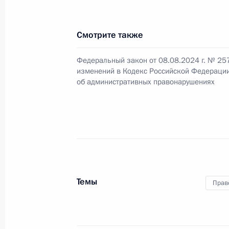
Смотрите также
Медицинским организациям разреш
пользование объекты культурного 
Федеральный закон от 08.08.2024 г. № 25
собственности
изменений в Кодекс Российской Федераци
об административных правонарушениях
8 августа 2024 года, 22:25
Установлена возможность проведе
на спортивных сооружениях, явля
8 августа 2024 года, 22:20
Темы
Прав
Установлены правила идентификац
её производства и обращения на 