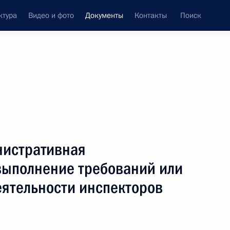
ктура
Видео и фото
Документы
Контакты
Поиск
 документов
Конституция России
август, 2024
ть следующие материалы
нистративная
екретарём – заместителем Министра обороны
евыполнение требований или
еятельности инспекторов
местителем Министра иностранных дел