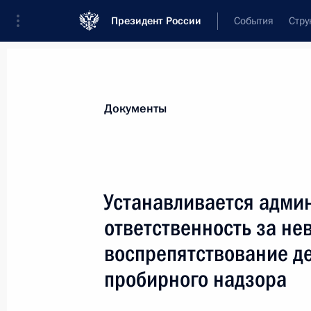
Президент России
События
Стру
Новости
Поручения Президента
Банк
Документы
Показа
17 августа 2024 года, суббота
Устанавливается адми
Анна Цивилева назначена статс-с
ответственность за н
17 августа 2024 года, 17:30
воспрепятствование д
пробирного надзора
Сергей Бутин назначен первым за