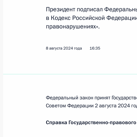
17 августа 2024 года, 17:30
Президент подписал Федеральн
в Кодекс Российской Федераци
правонарушениях».
13 августа 2024 года, вторник
Образована Морская коллегия Рос
8 августа 2024 года
16:35
13 августа 2024 года, 16:40
Утверждено положение об Управле
политики
Федеральный закон принят Государств
Советом Федерации 2 августа 2024 го
13 августа 2024 года, 16:30
Справка Государственно-правового
8 августа 2024 года, четверг