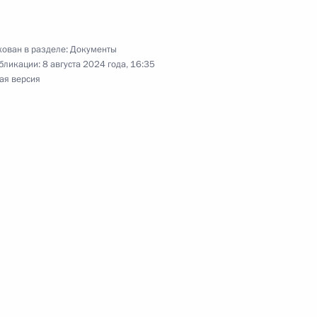
ован в разделе:
Документы
бликации:
8 августа 2024 года, 16:35
менности и родам женщинам, уволенным в связи
ая версия
екращением деятельности ИП, нотариусов,
ащении лекарственных средств и статьи 69
доровья граждан РФ
ения о правовом регулировании института