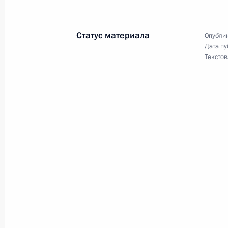
8 августа 2024 года, 22:15
Статус материала
Опублик
Дата пу
Увеличен размер пособия по бере
Текстов
с ликвидацией организаций или пр
адвокатов
8 августа 2024 года, 22:10
Внесены изменения в закон об обр
и 100 закона об основах охраны з
8 августа 2024 года, 22:05
В законодательство внесены измен