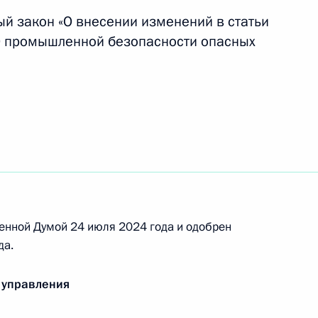
екретарём – заместителем Министра обороны
й закон «О внесении изменений в статьи
«О промышленной безопасности опасных
местителем Министра иностранных дел
сии
енной Думой 24 июля 2024 года и одобрен
да.
 управления
нии по вопросам национальной морской