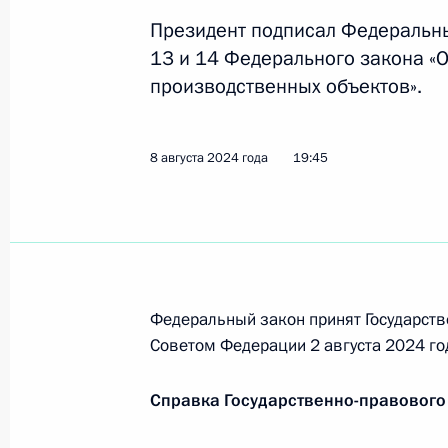
Анна Цивилева назначена статс-с
Президент подписал Федеральны
17 августа 2024 года, 17:30
13 и 14 Федерального закона 
производственных объектов».
Сергей Бутин назначен первым за
8 августа 2024 года
19:45
17 августа 2024 года, 17:30
13 августа 2024 года, вторник
Образована Морская коллегия Рос
Федеральный закон принят Государств
Советом Федерации 2 августа 2024 го
13 августа 2024 года, 16:40
Справка Государственно-правового
Утверждено положение об Управле