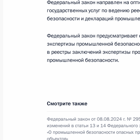
Федеральный закон направлен на опт
политики
государственных услуг по ведению р
13 августа 2024 года, 16:30
безопасности и деклараций промышле
Федеральный закон предусматривает 
экспертизы промышленной безопасно
8 августа 2024 года, четверг
в реестры заключений экспертизы пр
Установлены основы правового рег
промышленной безопасности.
креативных (творческих) индустрий
8 августа 2024 года, 22:40
Смотрите также
Победители международных олимпи
проживающие за рубежом и не им
Федеральный закон от 08.08.2024 г. № 29
на приём в вуз без вступительных 
изменений в статьи 13 и 14 Федерального
«О промышленной безопасности опасных п
8 августа 2024 года, 22:35
объектов»