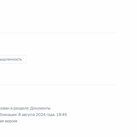
одготовка которых осуществляется
 реализации образовательных программ
ышленность
ено предоставлять в безвозмездное
наследия, находящиеся в государственной
ован в разделе:
Документы
бликации:
8 августа 2024 года, 19:45
ая версия
ния официальных физкультурных мероприятий
ющихся некапитальными строениями