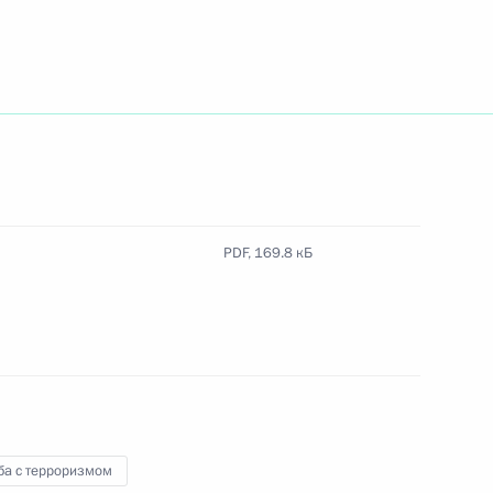
Федеральном медико-биологическом агентстве
о почётное наименование «гвардейская»
PDF,
169.8 кБ
льного центра «Россия»
ба с терроризмом