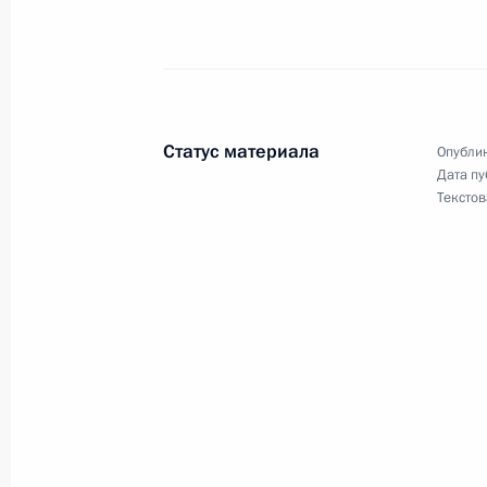
28 июня 2024 года, пятница
Указ о ежемесячной компенсацион
военнослужащих, проходящих служб
28 июня 2024 года, 14:00
Статус материала
Опублик
Дата пу
Текстов
27 июня 2024 года, четверг
Президент Конго Дени Сассу-Нгесс
27 июня 2024 года, 10:00
26 июня 2024 года, среда
Вероника Скворцова назначена ру