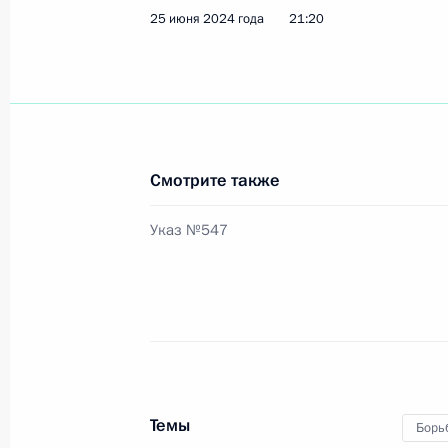
25 июня 2024 года
21:20
Президент утвердил Положение о 
2 июля 2024 года, 17:30
999-й авиационной базе присвоен
Смотрите также
2 июля 2024 года, 15:30
Указ №547
1 июля 2024 года, понедельник
Распоряжение о создании Национа
1 июля 2024 года, 18:00
Темы
Борь