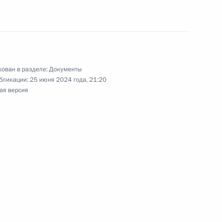
ной выплате отдельным категориям
у по контракту
ован в разделе:
Документы
бликации:
25 июня 2024 года, 21:20
ая версия
о награждён орденом Почёта
ководителем Федерального медико-