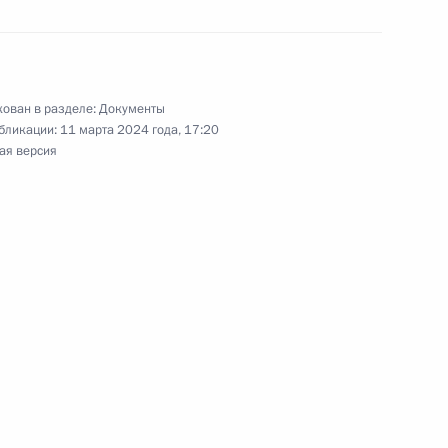
й Президента в области литературы и искусства
ества 2023 года
ован в разделе:
Документы
бликации:
11 марта 2024 года, 17:20
ая версия
 году форума «Россия – спортивная держава»
твления некоторых категорий выплат