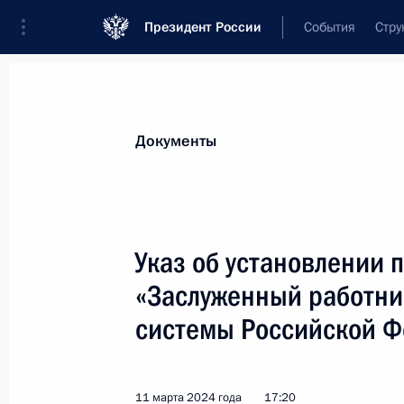
Президент России
События
Стру
Новости
Поручения Президента
Банк
Документы
Показа
Подписан закон, уточняющий понят
Указ об установлении 
23 марта 2024 года, 18:00
«Заслуженный работни
системы Российской 
Субъектам МСП, осуществляющим р
предоставляется право на примен
11 марта 2024 года
17:20