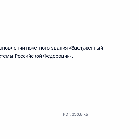
ионный закон об обязательном размещении
х образовательных организаций
тановлении почетного звания «Заслуженный
стемы Российской Федерации».
ий Президента для молодых деятелей культуры
PDF,
353.8 кБ