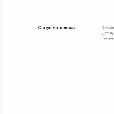
Подписан Указ о присуждении преми
за произведения для детей и юнош
22 марта 2024 года, 13:30
Статус материала
Опублик
Дата пу
19 марта 2024 года, вторник
Текстов
Распоряжение о проведении в 2025
19 марта 2024 года, 17:25
Подписан Указ, касающийся осущес
российским инвесторам
19 марта 2024 года, 17:20