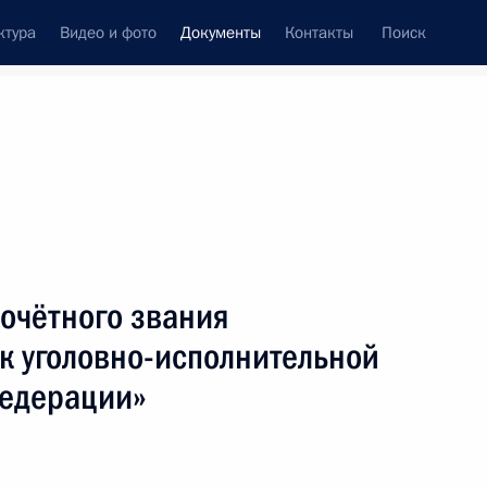
ктура
Видео и фото
Документы
Контакты
Поиск
 документов
Конституция России
март, 2024
ть следующие материалы
ия деятельности дилера и форекс-дилера
почётного звания
к уголовно-исполнительной
Федерации»
еализацию ювелирных изделий из серебра,
ение специальных налоговых режимов