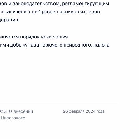
зов и законодательством, регламентирующим
 ограничению выбросов парниковых газов
дерации.
чняется порядок исчисления
ми добычу газа горючего природного, налога
ийской Федерации и выходе из гражданства РФ
ными наградами
-ФЗ. О внесении
26 февраля 2024 года
й Налогового