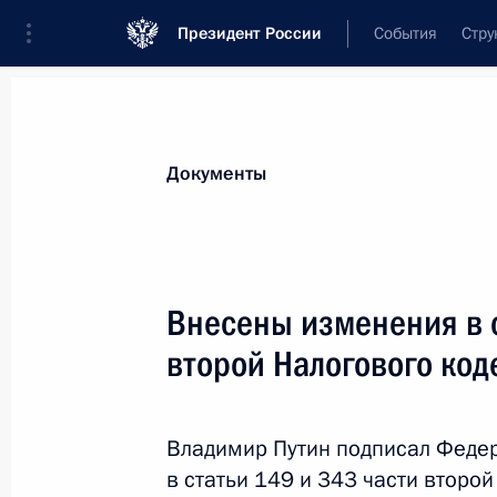
Президент России
События
Стру
Новости
Поручения Президента
Банк
Документы
Показа
Ратифицированы протоколы об изм
Внесены изменения в с
межправительственные кредитные 
второй Налогового код
11 марта 2024 года, 15:05
Владимир Путин подписал Феде
Подписан закон о денонсации сог
в статьи 149 и 343 части второ