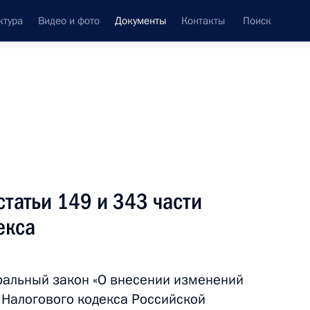
ктура
Видео и фото
Документы
Контакты
Поиск
 документов
Конституция России
март, 2024
ть следующие материалы
енениях в российско-кубинские
татьи 149 и 343 части
соглашения
екса
ральный закон «О внесении изменений
лашения с Великобританией о рыболовстве
й Налогового кодекса Российской