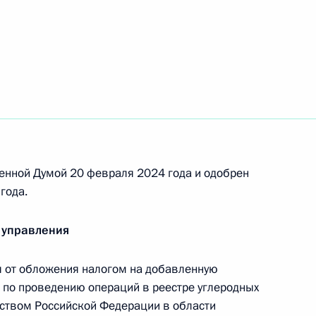
помиловании 52 осуждённых женщин
енной Думой 20 февраля 2024 года и одобрен
года.
ено почётное наименование «гвардейская»
 управления
 от обложения налогом на добавленную
а по проведению операций в реестре углеродных
ьством Российской Федерации в области
ьшой мощности присвоено почётное