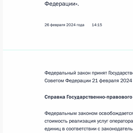
Федерации».
11 марта 2024 года, 15:00
26 февраля 2024 года
14:15
8 марта 2024 года, пятница
Владимир Путин подписал Указ о 
8 марта 2024 года, 09:00
Федеральный закон принят Государств
4 марта 2024 года, понедельник
Советом Федерации 21 февраля 2024 
29-й общевойсковой армии присво
Справка Государственно-правового
4 марта 2024 года, 22:45
Федеральным законом освобождается
стоимость реализация услуг оператор
единиц в соответствии с законодател
17-й артиллерийской бригаде бол