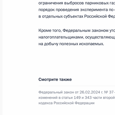
ограничения выбросов парниковых га
наименование «гвардейская»
порядок проведения эксперимента по
4 марта 2024 года, 22:40
в отдельных субъектах Российской Фе
Кроме того, Федеральным законом уто
1 марта 2024 года, пятница
налогоплательщиками, осуществляющи
на добычу полезных ископаемых.
Указ о приёме в гражданство Росс
1 марта 2024 года, 18:40
Смотрите также
Указ о награждении государствен
1 марта 2024 года, 17:40
Федеральный закон от 26.02.2024 г. № 37
изменений в статьи 149 и 343 части второ
кодекса Российской Федерации
28 февраля 2024 года, среда