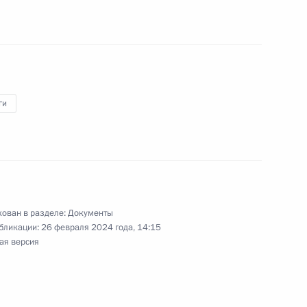
ссийского научного фонда на период
ги
ологического развития России
к
ован в разделе:
Документы
бликации:
26 февраля 2024 года, 14:15
вое военно-административное деление
ая версия