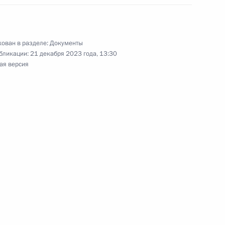
ован в разделе:
Документы
б основах государственного регулирования
бликации:
21 декабря 2023 года, 13:30
ены изменения в области установления
ая версия
 поддержку инвестиционной активности
ения, связанные с реализацией комплексной