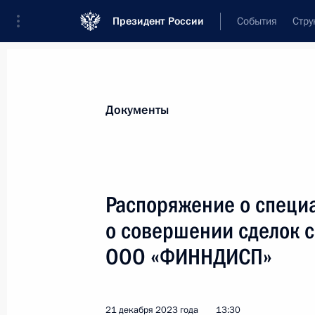
Президент России
События
Стру
Новости
Поручения Президента
Банк
Документы
Показа
Установлена административная отв
Распоряжение о специ
промышленной безопасности при д
о совершении сделок с
25 декабря 2023 года, 15:00
ООО «ФИННДИСП»
В законодательство внесены изме
21 декабря 2023 года
13:30