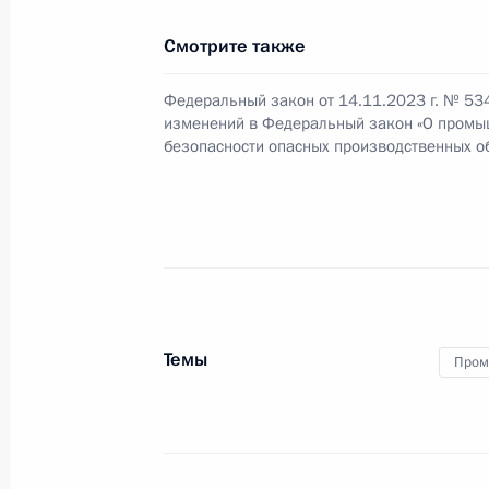
Смотрите также
Распоряжение о специальном реше
Федеральный закон от 14.11.2023 г. № 53
угольная компания РУ», ООО «Омега
изменений в Федеральный закон «О пром
«Красноярсккрайуголь»
безопасности опасных производственных о
23 ноября 2023 года, 16:00
22 ноября 2023 года, среда
Указ «Вопросы гражданства Росси
Темы
Пром
22 ноября 2023 года, 20:40
Указ о награждении государствен