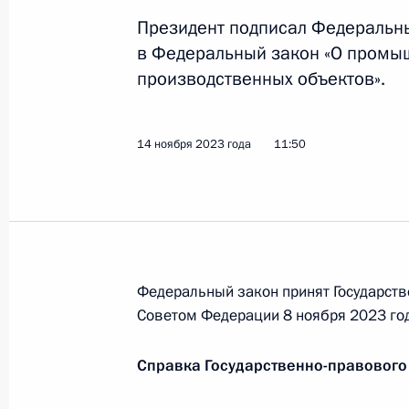
Указ о временном порядке раскры
российскими хозобществами
Президент подписал Федеральн
в Федеральный закон «О промы
27 ноября 2023 года, 17:50
производственных объектов».
Указ о стипендии Президента для 
14 ноября 2023 года
11:50
исследования в рамках реализации
развития России
27 ноября 2023 года, 17:45
Федеральный закон принят Государств
Распоряжение о специальном реше
Советом Федерации 8 ноября 2023 год
«ПромАвтоКонсалт»
27 ноября 2023 года, 17:15
Справка Государственно-правового