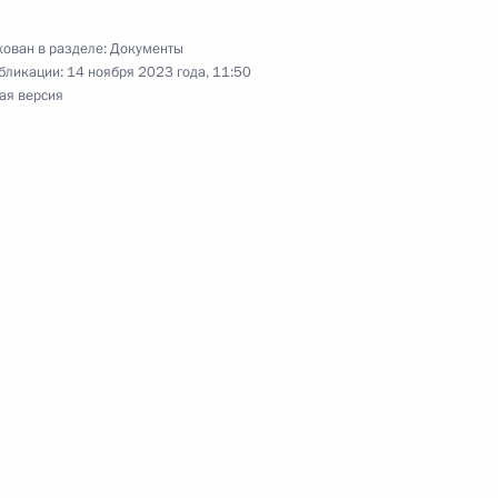
ован в разделе:
Документы
бликации:
14 ноября 2023 года, 11:50
ая версия
к с долями ООО «Холдинговая компания