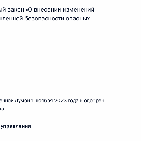
тия и предоставления информации некоторыми
ый закон «О внесении изменений
шленной безопасности опасных
аспирантов и адъюнктов, проводящих научные
 приоритетов научно-технологического
енной Думой 1 ноября 2023 года и одобрен
нии о совершении сделки ООО
а.
 управления