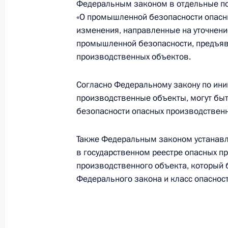
Федеральным законом в отдельные п
«О промышленной безопасности опасн
Распоряжение о специальном реше
изменения, направленные на уточнени
решения»
промышленной безопасности, предъя
27 ноября 2023 года, 17:10
производственных объектов.
Согласно Федеральному закону по ин
25 ноября 2023 года, суббота
производственные объекты, могут бы
безопасности опасных производственных
Указ о награждении орденом Муже
25 ноября 2023 года, 08:00
Также Федеральным законом устанавл
в государственном реестре опасных п
производственного объекта, который б
Федерального закона и класс опаснос
23 ноября 2023 года, четверг
Указ о награждении государствен
23 ноября 2023 года, 20:30