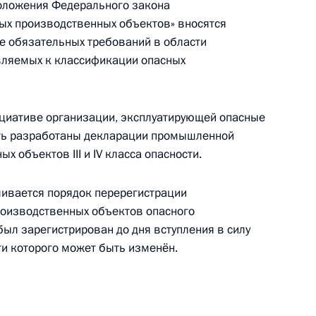
оложения Федерального закона
ых производственных объектов» вносятся
нии о совершении сделок ООО «ПСК – Новые
е обязательных требований в области
вляемых к классификации опасных
ициативе организации, эксплуатирующей опасные
ть разработаны декларации промышленной
 объектов III и IV класса опасности.
ства Бориса Максудова (посмертно)
ивается порядок перерегистрации
роизводственных объектов опасного
ыл зарегистрирован до дня вступления в силу
ти которого может быть изменён.
ными наградами