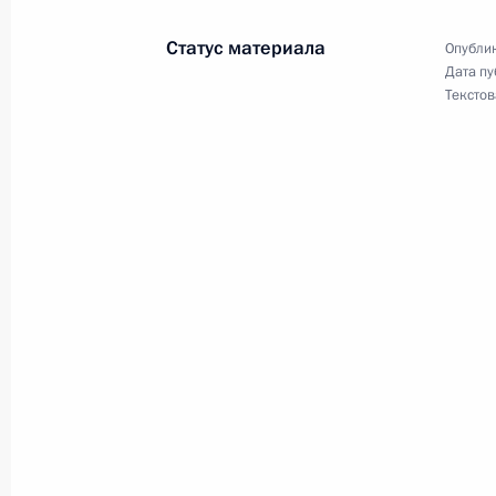
22 ноября 2023 года, 15:15
Статус материала
Опублик
Дата пу
Текстов
Указ о проведении Года семьи
22 ноября 2023 года, 15:00
15 ноября 2023 года, среда
Распоряжение о совершении сдело
ЮэСэМ»
15 ноября 2023 года, 13:00
14 ноября 2023 года, вторник