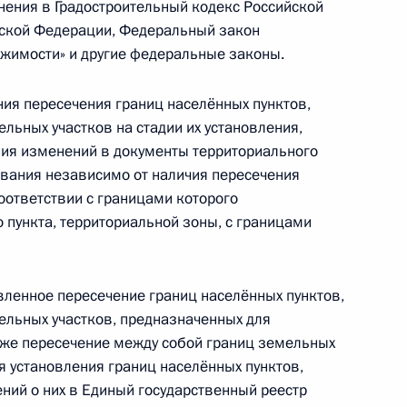
ения в Градостроительный кодекс Российской
Россией действия отдельных положений
ской Федерации, Федеральный закон
осам налогообложения
ижимости» и другие федеральные законы.
ия пересечения границ населённых пунктов,
льных участков на стадии их установления,
ния изменений в документы территориального
вания независимо от наличия пересечения
соответствии с границами которого
ражданам и НКО земельных участков,
 пункта, территориальной зоны, с границами
и муниципальной собственности
явленное пересечение границ населённых пунктов,
ельных участков, предназначенных для
 совершенствование правового регулирования
кже пересечение между собой границ земельных
ествлении геодезической и картографической
я установления границ населённых пунктов,
ний о них в Единый государственный реестр