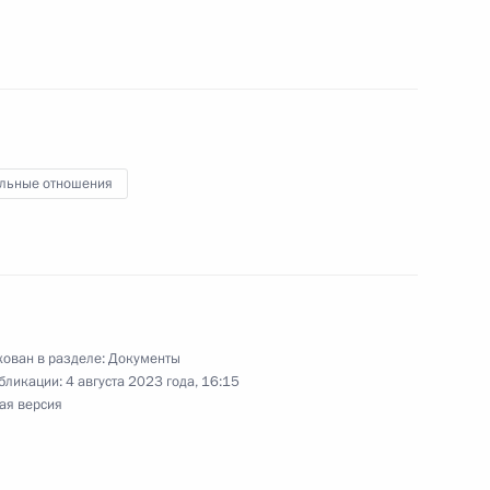
енения, повышающие штрафы для авиакомпаний
багажа или груза в пункт назначения
льные отношения
с и статью 98 Земельного кодекса,
ионную деятельность в лесах
ован в разделе:
Документы
бликации:
4 августа 2023 года, 16:15
ая версия
новодстве, а также отдельные законодательные