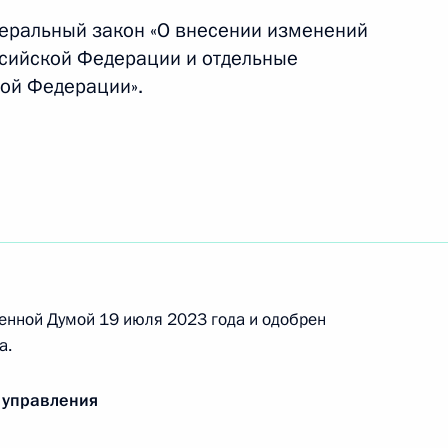
деральный закон «О внесении изменений
ссийской Федерации и отдельные
ой Федерации».
дке проведения расчётов по внешнеторговым
й сельскохозяйственной продукции
х государственного управления и контроля
енной Думой 19 июля 2023 года и одобрен
 табачных изделий, табачной продукции,
а.
рья для их производства
 управления