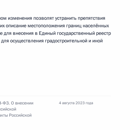
м изменения позволят устранить препятствия
щих описание местоположения границ населённых
цессионных соглашениях
же для внесения в Единый государственный реестр
для осуществления градостроительной и иной
я «сертификат происхождения электрической
8-ФЗ. О внесении
4 августа 2023 года
ссийской
арственном банке данных о детях, оставшихся
акты Российской