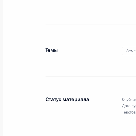
4 августа 2023 года, 20:40
В Воздушный кодекс внесены изм
за просрочку доставки пассажира, 
4 августа 2023 года, 20:35
Темы
Земе
Внесены изменения в Лесной кодек
регулирующие в том числе рекреац
4 августа 2023 года, 20:30
Статус материала
Опублик
Дата пу
Текстов
Внесены изменения в закон о семе
акты