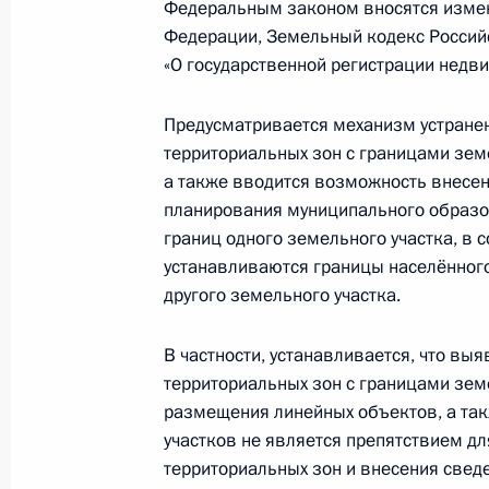
Федеральным законом вносятся измен
Подписан Указ о приостановлении 
Федерации, Земельный кодекс Россий
международных договоров по вопр
«О государственной регистрации недв
8 августа 2023 года, 14:50
Предусматривается механизм устранен
территориальных зон с границами земе
а также вводится возможность внесе
4 августа 2023 года, пятница
планирования муниципального образо
границ одного земельного участка, в 
Уточнён порядок предоставления г
устанавливаются границы населённого
находящихся в государственной ил
другого земельного участка.
4 августа 2023 года, 21:00
В частности, устанавливается, что вы
территориальных зон с границами зем
Подписан закон, направленный на
размещения линейных объектов, а та
отношений, возникающих при осущ
участков не является препятствием дл
территориальных зон и внесения сведе
деятельности