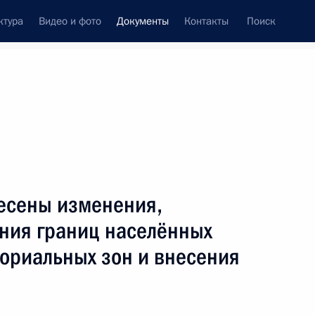
ктура
Видео и фото
Документы
Контакты
Поиск
 документов
Конституция России
август, 2023
ть следующие материалы
ными наградами
несены изменения,
ния границ населённых
ториальных зон и внесения
и государственного управления в сфере туризма