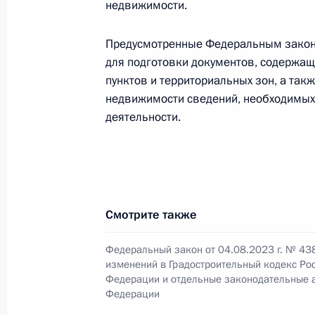
недвижимости.
4 августа 2023 года, 20:55
Предусмотренные Федеральным законо
для подготовки документов, содержа
Внесены изменения в закон о кон
пунктов и территориальных зон, а так
недвижимости сведений, необходимых 
4 августа 2023 года, 20:50
деятельности.
Законодательно закреплены поняти
энергии» и «атрибуты генерации»
4 августа 2023 года, 20:45
Смотрите также
Федеральный закон от 04.08.2023 г. № 43
изменений в Градостроительный кодекс Ро
Внесены изменения в закон о госуд
Федерации и отдельные законодательные 
без попечения родителей
Федерации