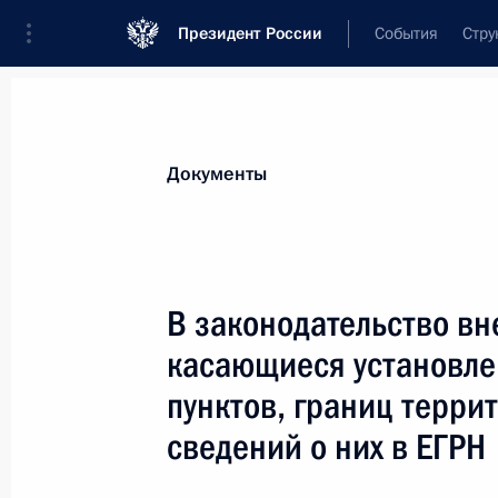
Президент России
События
Стру
Новости
Поручения Президента
Банк
Документы
Показа
Указ о награждении государствен
В законодательство в
9 августа 2023 года, 16:00
касающиеся установле
пунктов, границ терри
8 августа 2023 года, вторник
сведений о них в ЕГРН
Подписан Указ о совершенствовани