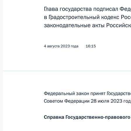
и туристической деятельности
Глава государства подписал Фе
8 августа 2023 года, 17:30
в Градостроительный кодекс Ро
законодательные акты Российск
Подписан Указ о специальном поря
4 августа 2023 года
16:15
контрактам на поставку российско
8 августа 2023 года, 17:00
Подписан Указ о некоторых вопроса
Федеральный закон принят Государств
в области производства и оборота
Советом Федерации 28 июля 2023 год
никотинсодержащей продукции и сы
8 августа 2023 года, 16:30
Справка Государственно-правового