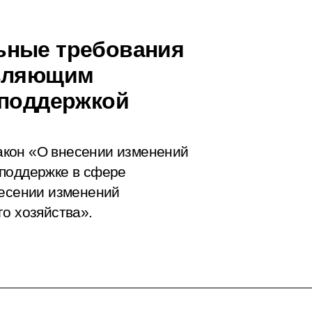
ьные требования
твляющим
споддержкой
акон «О внесении изменений
 поддержке в сфере
несении изменений
о хозяйства».