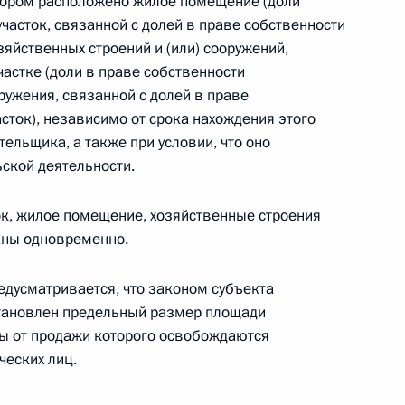
отором расположено жилое помещение (доли
часток, связанной с долей в праве собственности
 о дополнительных мерах соцподдержки
зяйственных строений и (или) сооружений,
отрудников Росгвардии, отличившихся в ходе
астке (доли в праве собственности
оружения, связанной с долей в праве
сток), независимо от срока нахождения этого
ельщика, а также при условии, что оно
ской деятельности.
ными наградами
к, жилое помещение, хозяйственные строения
аны одновременно.
дусматривается, что законом субъекта
тановлен предельный размер площади
ды от продажи которого освобождаются
икитина орденом Мужества
ческих лиц.