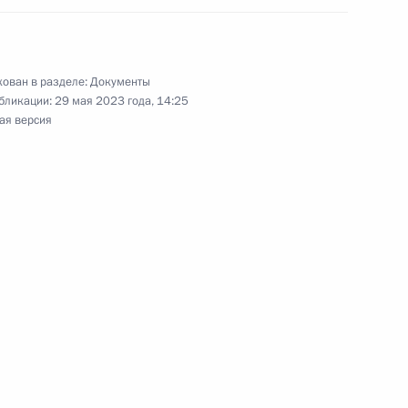
ован в разделе:
Документы
бликации:
29 мая 2023 года, 14:25
ержки, оказываемой нуждающимся
ая версия
обложения НДФЛ
жание ежегодного государственного доклада
й Федерации
обождены от уплаты НДФЛ при продаже