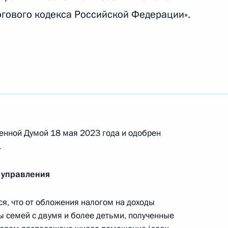
ными наградами
огового кодекса Российской Федерации».
присвоено почётное наименование
енной Думой 18 мая 2023 года и одобрен
.
ельных категорий граждан, проживающих
 управления
ской и Херсонской областей
, что от обложения налогом на доходы
 семей с двумя и более детьми, полученные