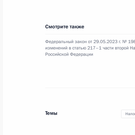
Указ о награждении Владимира Жд
Смотрите также
1 июня 2023 года, 14:40
Федеральный закон от 29.05.2023 г. № 19
изменений в статью 217–1 части второй Н
Российской Федерации
29 мая 2023 года, понедельник
Подписан Указ о некоторых вопро
комиссии и полпредов Президента 
29 мая 2023 года, 15:50
Темы
Нало
В налоговое законодательство вне
на совершенствование механизмов 
строительства