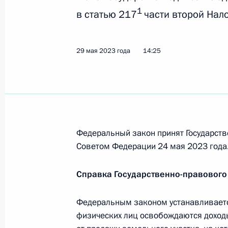
Указ о награждении государствен
1
в статью 217
части второй Нал
9 июня 2023 года, 20:45
29 мая 2023 года
14:25
6 июня 2023 года, вторник
61-й зенитной ракетной бригаде 
«гвардейская»
6 июня 2023 года, 17:45
Федеральный закон принят Государств
Советом Федерации 24 мая 2023 года
Указ о жилищном обеспечении отд
Справка Государственно-правового
на территориях ДНР, ЛНР, Запорож
Федеральным законом устанавливается
6 июня 2023 года, 17:15
физических лиц освобождаются доходы