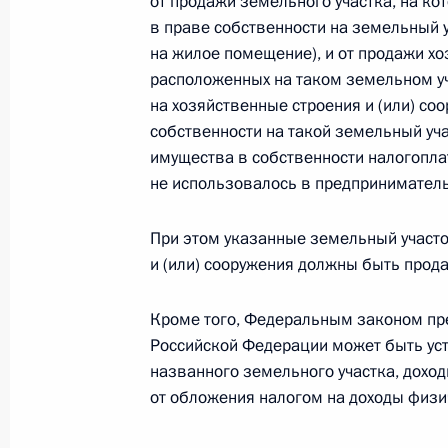
от продажи земельного участка, на к
в праве собственности на земельный у
Президент подписал распоряжение
на жилое помещение), и от продажи хо
военнослужащих, добровольцев и с
расположенных на таком земельном уч
СВО
на хозяйственные строения и (или) со
собственности на такой земельный уча
6 июня 2023 года, 17:00
имущества в собственности налогоплат
не использовалось в предприниматель
Указ о награждении государствен
При этом указанные земельный участо
6 июня 2023 года, 16:00
и (или) сооружения должны быть прод
Кроме того, Федеральным законом пре
Российской Федерации может быть ус
1 июня 2023 года, четверг
названного земельного участка, дохо
Указ о награждении Александра Н
от обложения налогом на доходы физи
1 июня 2023 года, 18:00