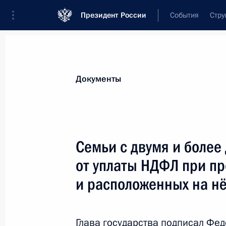
Президент России
События
Стру
Новости
Поручения Президента
Банк
Документы
Показа
Указ о присуждении Государственны
Семьи с двумя и более
2022 года
от уплаты НДФЛ при пр
11 июня 2023 года, 10:20
и расположенных на н
9 июня 2023 года, пятница
Глава государства подписал Фе