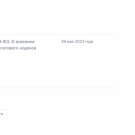
анова орденом Мужества
8-ФЗ. О внесении
29 мая 2023 года
алогового кодекса
сах деятельности Военно-промышленной
в федеральных округах
ги
сено изменение, направленное
защиты прав граждан – участников долевого