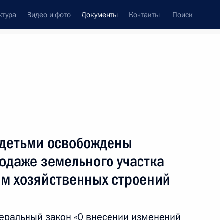
ктура
Видео и фото
Документы
Контакты
Поиск
 документов
Конституция России
июнь, 2023
ть следующие материалы
х премий в области науки и технологий
 детьми освобождены
одаже земельного участка
ём хозяйственных строений
деральный закон «О внесении изменений