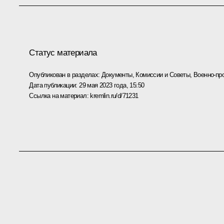
Статус материала
Опубликован в разделах:
Документы
,
Комиссии и Советы
,
Военно-пр
Дата публикации:
29 мая 2023 года, 15:50
Ссылка на материал:
kremlin.ru/d/71231