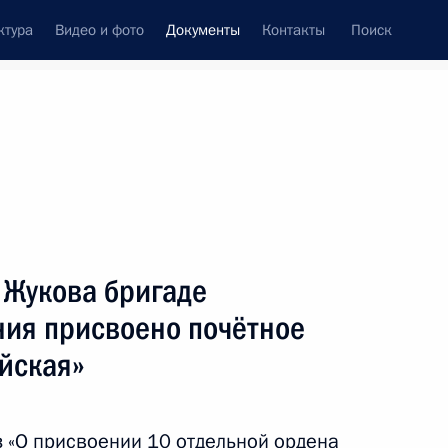
ктура
Видео и фото
Документы
Контакты
Поиск
 документов
Конституция России
март, 2023
ть следующие материалы
сонской области в судебную систему России
 Жукова бригаде
ния присвоено почётное
йская»
орожской области в судебную систему России
з «О присвоении 10 отдельной ордена