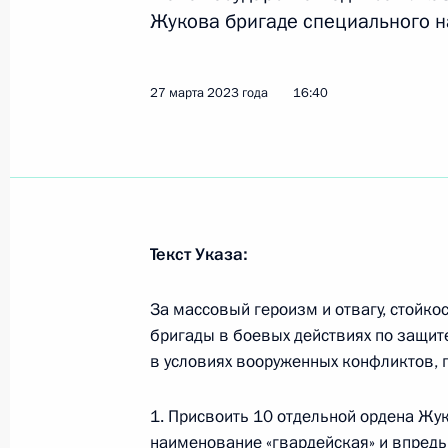
Жукова бригаде специального н
Подписан закон об интеграции ЛНР
27 марта 2023 года
16:40
3 апреля 2023 года, 10:35
Подписан закон об интеграции ДНР
3 апреля 2023 года, 10:30
Текст Указа:
За массовый героизм и отвагу, стойк
Создан Государственный фонд под
бригады в боевых действиях по защит
операции «Защитники Отечества»
в условиях вооруженных конфликтов, 
3 апреля 2023 года, 09:30
1. Присвоить 10 отдельной ордена Жу
наименование «гвардейская» и впредь