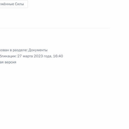
ужённые Силы
ую службу
ован в разделе:
Документы
бликации:
27 марта 2023 года, 16:40
ая версия
е и проведению Международной выставки-
но исполняющим обязанности губернатора