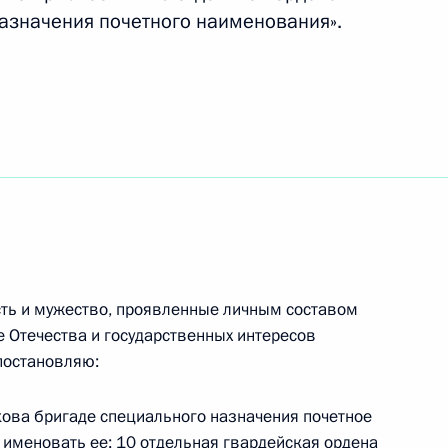
азначения почетного наименования».
 в судебную систему России
 в судебную систему России
ость и мужество, проявленные личным составом
держки участников специальной военной
е Отечества и государственных интересов
постановляю:
кова бригаде специального назначения почетное
 именовать ее: 10 отдельная гвардейская ордена