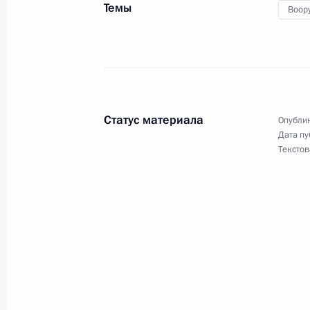
Темы
Воор
30 марта 2023 года, четверг
Подписан Указ о призыве на военн
30 марта 2023 года, 19:25
Статус материала
Опублик
29 марта 2023 года, среда
Дата пу
Текстов
Указ об оргкомитете по подготовк
форума «Россия»
29 марта 2023 года, 21:25
Виталий Хоценко назначен времен
Омской области