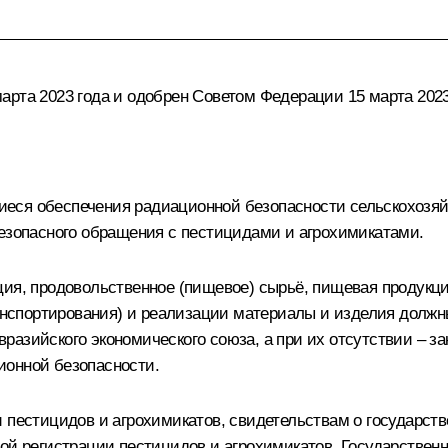
арта 2023 года и одобрен Советом Федерации 15 марта 2023
еся обеспечения радиационной безопасности сельскохозяйс
безопасного обращения с пестицидами и агрохимикатами.
ция, продовольственное (пищевое) сырьё, пищевая продукци
транспортирования) и реализации материалы и изделия долж
разийского экономического союза, а при их отсутствии – з
ионной безопасности.
 пестицидов и агрохимикатов, свидетельствам о государств
ой регистрации пестицидов и агрохимикатов, Государственн