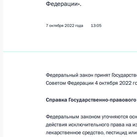
В закон об ипотечных бумагах вне
Федерации».
20 октября 2022 года, 14:35
7 октября 2022 года
13:05
Подписан закон, наделяющий Банк
информацию о случаях и попытках 
согласия клиента
20 октября 2022 года, 14:25
Федеральный закон принят Государств
Советом Федерации 4 октября 2022 го
Внесены изменения в отдельные з
Справка Государственно-правового
20 октября 2022 года, 14:20
Федеральным законом уточняются осн
действия исключительного права на из
Внесены изменения в закон об об
лекарственное средство, пестицид или