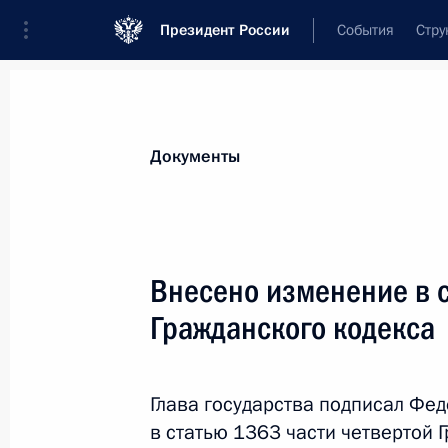
Президент России
События
Стру
Новости
Поручения Президента
Банк
Документы
Показа
Подписан закон, устанавливающий
Внесено изменение в с
за повторное нарушение правил ка
Гражданского кодекса
санитарных правил
20 октября 2022 года, 14:40
Глава государства подписал Фе
в статью 1363 части четвертой 