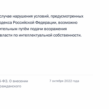
в случае нарушения условий, предусмотренных
кодекса Российской Федерации, возможно
защиту интересов граждан, которые призваны
вительным путём подачи возражения
и
власти по интеллектуальной собственности.
инципы организации общин коренных народов
а
6-ФЗ. О внесении
7 октября 2022 года
Гражданского
этнокультурном достоянии России