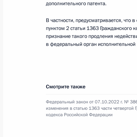
дополнительного патента.
20 октября 2022 года, 14:15
В частности, предусматривается, что 
пунктом 2 статьи 1363 Гражданского 
Подписан закон, направленный на 
признание такого продления недейст
на военную службу по мобилизаци
в федеральный орган исполнительной 
20 октября 2022 года, 14:10
Подписан закон, регулирующий пр
Смотрите также
Севера, Сибири и Дальнего Восток
20 октября 2022 года, 14:05
Федеральный закон от 07.10.2022 г. № 38
изменения в статью 1363 части четвертой 
кодекса Российской Федерации
Подписан закон о нематериальном 