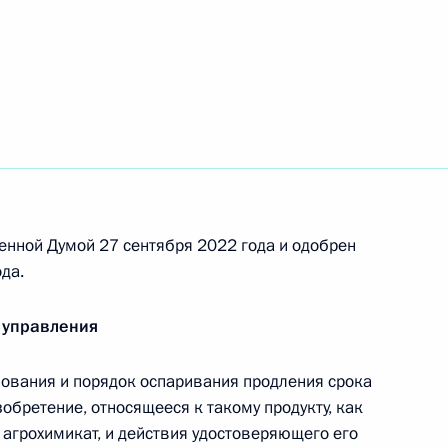
сены изменения
 России правом предоставлять МВД
осуществления переводов денежных средств без
енной Думой 27 сентября 2022 года и одобрен
да.
аконодательные акты
 управления
ования и порядок оспаривания продления срока
обретение, относящееся к такому продукту, как
ращении лекарственных средств
 агрохимикат, и действия удостоверяющего его