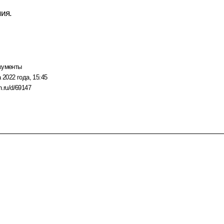
ния.
кументы
 2022 года, 15:45
n.ru/d/69147