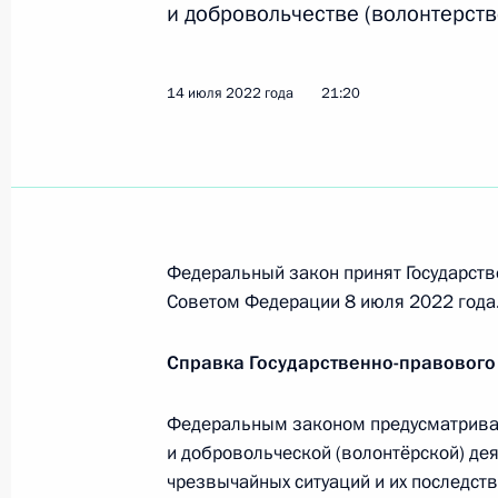
и добровольчестве (волонтерстве
15 июля 2022 года, 14:42
14 июля 2022 года
21:20
Денис Мантуров назначен Замести
промышленности и торговли
15 июля 2022 года, 14:41
Федеральный закон принят Государств
Указ о праздновании 80-летия раз
Советом Федерации 8 июля 2022 года
фашистских войск в Сталинградско
15 июля 2022 года, 14:00
Справка Государственно-правового
Федеральным законом предусматривае
14 июля 2022 года, четверг
и добровольческой (волонтёрской) де
чрезвычайных ситуаций и их последст