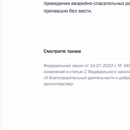
Установлен особый правовой режим
проведении аварийно-спасательных раб
обучение в российских вузах и нау
пропавших без вести.
14 июля 2022 года, 22:45
Подписан закон, уточняющий случаи
Смотрите также
связи подлежит аннулированию
14 июля 2022 года, 22:40
Федеральный закон от 14.07.2022 г. № 34
изменений в статью 2 Федерального закон
«О благотворительной деятельности и добр
(волонтерстве)»
Продлены меры господдержки семей
обязательств по ипотечным жилищ
14 июля 2022 года, 22:35