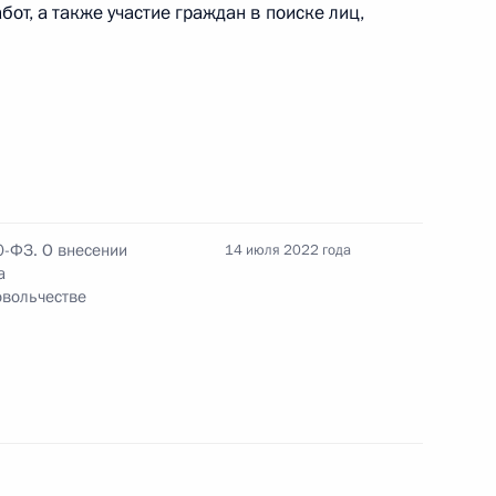
 для иностранных граждан, проходящих
от, а также участие граждан в поиске лиц,
чных организациях
, при которых лицензия на оказание услуг
0-ФЗ. О внесении
14 июля 2022 года
а
овольчестве
, имеющих детей, в части погашения
ным кредитам (займам)