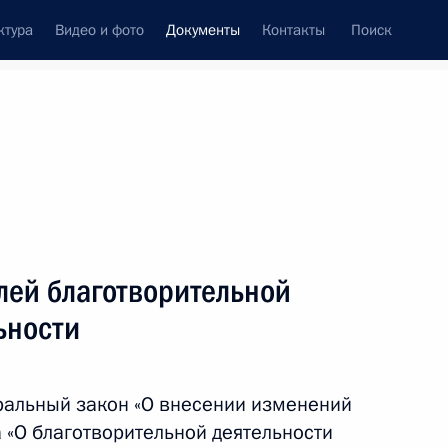
ктура
Видео и фото
Документы
Контакты
Поиск
 документов
Конституция России
июль, 2022
ть следующие материалы
туре федеральных органов исполнительной
лей благотворительной
ьности
ральный закон «О внесении изменений
ости Заместителя Председателя Правительства
 «О благотворительной деятельности