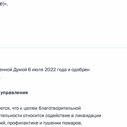
)».
телем Председателя Правительства – Министром
енной Думой 6 июля 2022 года и одобрен
грома советскими войсками немецко-
.
й битве
 управления
тся, что к целям благотворительной
ятельности относится содействие в ликвидации
вий, профилактике и тушении пожаров,