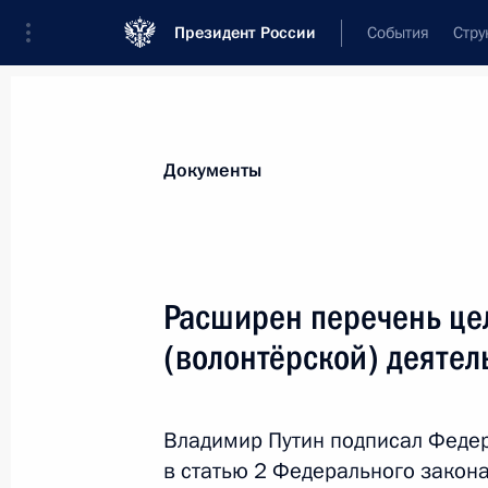
Президент России
События
Стру
Новости
Поручения Президента
Банк
Документы
Показа
Внесено изменение в Указ о струк
Расширен перечень це
власти
(волонтёрской) деятел
15 июля 2022 года, 14:43
Владимир Путин подписал Феде
Юрий Борисов освобождён от должн
в статью 2 Федерального закона