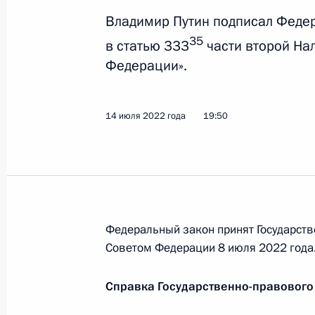
29 июля 2022 года, 15:10
Владимир Путин подписал Феде
35
в статью 333
части второй На
Федерации».
488-му мотострелковому Симфероп
полку имени Серго Орджоникидзе 
14 июля 2022 года
19:50
29 июля 2022 года, 15:00
21 июля 2022 года, четверг
Указ об Организационном комитете
Федеральный закон принят Государств
Россия – Африка и других меропри
Советом Федерации 8 июля 2022 года
21 июля 2022 года, 14:40
Справка Государственно-правового