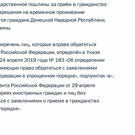
дарственной пошлины за приём в гражданство
азрешения на временное проживание
у некоторых указов Президента Российской
ся граждане Донецкой Народной Республики,
аины.
перечень лиц, которые вправе обратиться
 Российской Федерации, определён в Указе
24 апреля 2019 года № 183 «Об определении
ым директором госкорпорации «Роскосмос»
 имеющих право обратиться с заявлениями
дерации в упрощенном порядке», подпунктах «в»,
ента Российской Федерации от 29 апреля
ориях иностранных граждан и лиц без
ся с заявлениями о приеме в гражданство
лжности генерального директора
порядке».