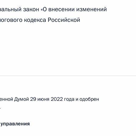
ральный закон «О внесении изменений
логового кодекса Российской
ольскому Краснознамённому, ордена Суворова
присвоено наименование гвардейского
 по подготовке и проведению второго саммита
енной Думой 29 июня 2022 года и одобрен
ятий в формате Россия – Африка
.
 управления