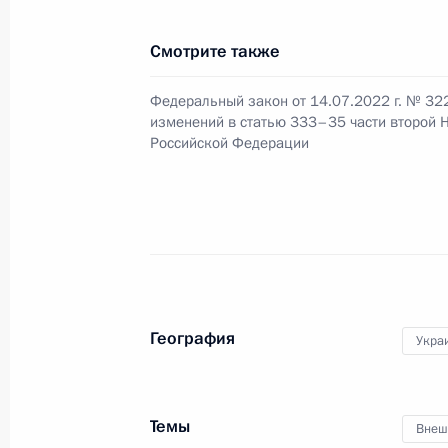
Внесено изменение в Указ о струк
Смотрите также
власти
Федеральный закон от 14.07.2022 г. № 32
15 июля 2022 года, 14:43
изменений в статью 333–35 части второй 
Российской Федерации
Юрий Борисов освобождён от должн
15 июля 2022 года, 14:42
Денис Мантуров назначен Замести
География
Укра
промышленности и торговли
15 июля 2022 года, 14:41
Темы
Внеш