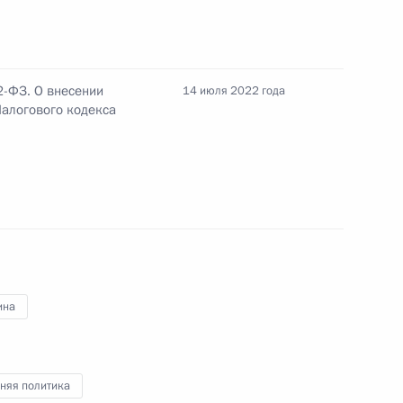
туре федеральных органов исполнительной
2-ФЗ. О внесении
14 июля 2022 года
Налогового кодекса
ости Заместителя Председателя Правительства
телем Председателя Правительства – Министром
ина
няя политика