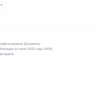
ги
грома советскими войсками немецко-
й битве
ован в разделе:
Документы
бликации:
14 июля 2022 года, 19:50
 для иностранных граждан, проходящих
ая версия
чных организациях
, при которых лицензия на оказание услуг