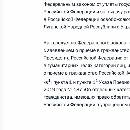
Федеральным законом от уплаты госу
15 июля 2022 года, пятница
Российской Федерации и за выдачу р
Указ о признании утратившими сил
в Российской Федерации освобождают
Федерации
Луганской Народной Республики и Укр
15 июля 2022 года, 19:00
Как следует из Федерального закона, 
с заявлением о приёме в гражданство
Президента Российской Федерации от 
Юрий Борисов назначен генеральн
в гуманитарных целях категорий лиц,
15 июля 2022 года, 14:45
о приеме в гражданство Российской Фе
1
1
«в
» пункта 1 и пункте 1
Указа Презид
2019 года № 187 «Об отдельных катег
гражданства, имеющих право обратить
Дмитрий Рогозин освобождён от до
Российской Федерации в упрощенном 
госкорпорации «Роскосмос»
15 июля 2022 года, 14:44