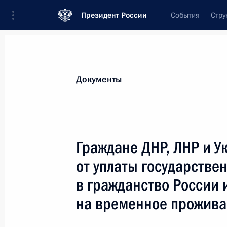
Президент России
События
Стру
Новости
Поручения Президента
Банк
Документы
Показа
29 июля 2022 года, пятница
Граждане ДНР, ЛНР и 
Указ о проведении Главного военн
от уплаты государстве
29 июля 2022 года, 15:10
в гражданство России 
на временное прожива
Указ об увековечении памяти Ири