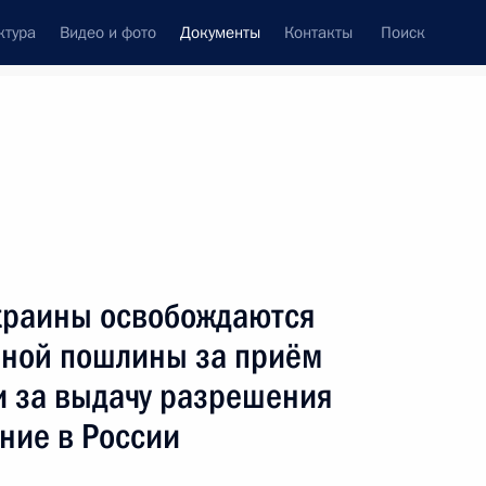
ктура
Видео и фото
Документы
Контакты
Поиск
 документов
Конституция России
июль, 2022
ть следующие материалы
Украины освобождаются
о-морского парада в 2022 году
нной пошлины за приём
и за выдачу разрешения
ние в России
ны Антоновой