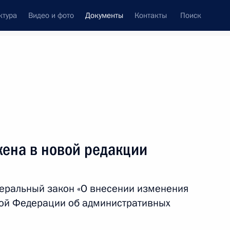
ктура
Видео и фото
Документы
Контакты
Поиск
 документов
Конституция России
июль, 2022
ть следующие материалы
жена в новой редакции
о-морского парада в 2022 году
деральный закон «О внесении изменения
кой Федерации об административных
ны Антоновой