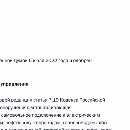
ольскому Краснознамённому, ордена Суворова
присвоено наименование гвардейского
енной Думой 6 июля 2022 года и одобрен
.
 управления
 по подготовке и проведению второго саммита
ятий в формате Россия – Африка
вой редакции статья 7.19 Кодекса Российской
вонарушениях, устанавливающая
а самовольное подключение к электрическим
ам, нефтепродуктопроводам, газопроводам либо