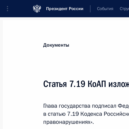
Президент России
События
Стру
Новости
Поручения Президента
Банк
Документы
Показа
29 июля 2022 года, пятница
Статья 7.19 КоАП изло
Указ о проведении Главного военн
29 июля 2022 года, 15:10
Глава государства подписал Фе
в статью 7.19 Кодекса Российс
правонарушениях».
Указ об увековечении памяти Ири