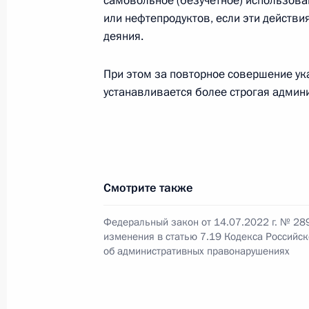
самовольное (безучётное) использован
15 июля 2022 года, пятница
или нефтепродуктов, если эти действи
деяния.
Указ о признании утратившими сил
Федерации
При этом за повторное совершение у
15 июля 2022 года, 19:00
устанавливается более строгая админ
Юрий Борисов назначен генеральн
15 июля 2022 года, 14:45
Смотрите также
Федеральный закон от 14.07.2022 г. № 28
Дмитрий Рогозин освобождён от до
изменения в статью 7.19 Кодекса Российс
госкорпорации «Роскосмос»
об административных правонарушениях
15 июля 2022 года, 14:44