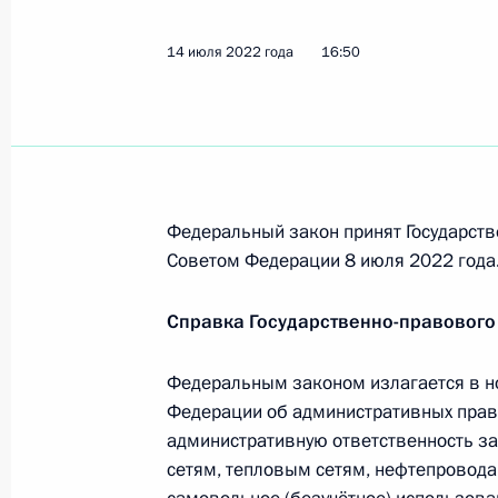
29 июля 2022 года, 15:10
14 июля 2022 года
16:50
488-му мотострелковому Симфероп
полку имени Серго Орджоникидзе 
29 июля 2022 года, 15:00
Федеральный закон принят Государств
Советом Федерации 8 июля 2022 года
21 июля 2022 года, четверг
Справка Государственно-правового
Указ об Организационном комитете
Россия – Африка и других меропри
Федеральным законом излагается в но
Федерации об административных пра
21 июля 2022 года, 14:40
административную ответственность з
сетям, тепловым сетям, нефтепровод