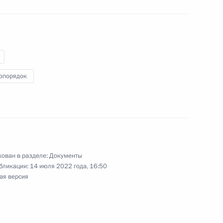
туре федеральных органов исполнительной
опорядок
ости Заместителя Председателя Правительства
ован в разделе:
Документы
телем Председателя Правительства – Министром
бликации:
14 июля 2022 года, 16:50
ая версия