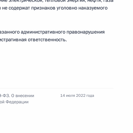
ие электрической, тепловой энергии, нефти, газа
я не содержат признаков уголовно наказуемого
у некоторых указов Президента Российской
казанного административного правонарушения
истративная ответственность.
ым директором госкорпорации «Роскосмос»
9-ФЗ. О внесении
14 июля 2022 года
лжности генерального директора
кой Федерации