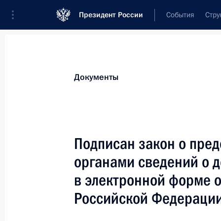
Президент России
События
Стру
Новости
Поручения Президента
Банк
Документы
Показа
Александр Куренков назначен гла
Подписан закон о пре
25 мая 2022 года, 13:25
органами сведений о д
в электронной форме 
24 мая 2022 года, вторник
Российской Федерации
Внесены изменения в Указ о приме