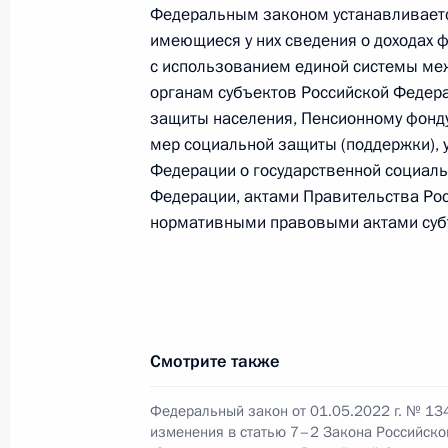
Федеральным законом устанавливаетс
11 мая 2022 года, 15:00
имеющиеся у них сведения о доходах 
с использованием единой системы ме
органам субъектов Российской Федер
10 мая 2022 года, вторник
защиты населения, Пенсионному фонд
мер социальной защиты (поддержки), 
Владимир Мазур назначен времен
Федерации о государственной социал
Томской области
Федерации, актами Правительства Ро
10 мая 2022 года, 20:20
нормативными правовыми актами суб
Роман Бусаргин назначен временн
Саратовской области
Смотрите также
10 мая 2022 года, 20:15
Федеральный закон от 01.05.2022 г. № 13
изменения в статью 7–2 Закона Российск