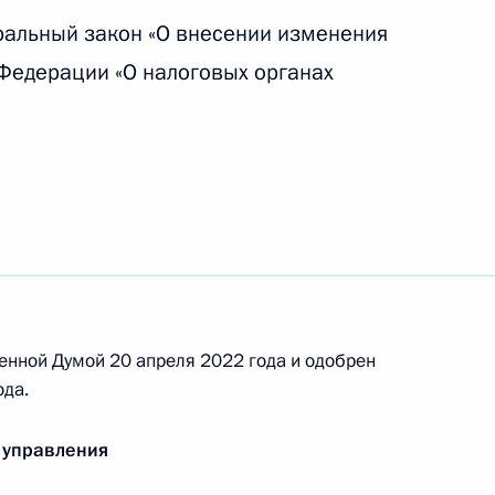
ША и примкнувших к ним иностранных
ральный закон «О внесении изменения
изаций
Федерации «О налоговых органах
премии Президента в области науки
о Госпремии в области науки и технологий
енной Думой 20 апреля 2022 года и одобрен
ода.
 управления
о вопросам кадровой политики в некоторых
нах