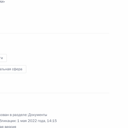
ии»
исполняющим обязанности губернатора
енно исполняющим обязанности губернатора
ги
альная сфера
сполняющим обязанности главы Республики
ован в разделе:
Документы
бликации:
1 мая 2022 года, 14:15
ая версия