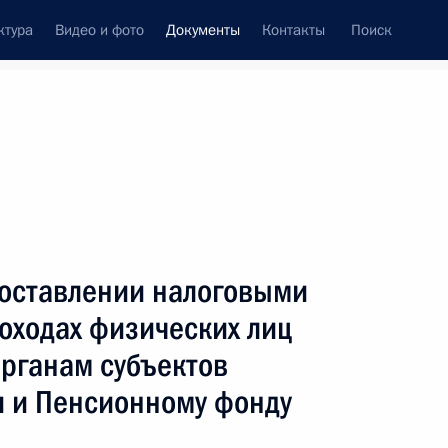
ктура
Видео и фото
Документы
Контакты
Поиск
 документов
Конституция России
май, 2022
ть следующие материалы
вой МЧС
доставлении налоговыми
оходах физических лиц
органам субъектов
 и Пенсионному фонду
нении специальных экономических мер в связи