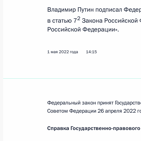
с недружественными действиями С
Владимир Путин подписал Феде
государств и международных орган
2
в статью 7
Закона Российской 
24 мая 2022 года, 13:30
Российской Федерации».
1 мая 2022 года
14:15
16 мая 2022 года, понедельник
Внесены изменения в положения о 
и инноваций для молодых учёных и 
16 мая 2022 года, 17:00
Федеральный закон принят Государств
Советом Федерации 26 апреля 2022 г
11 мая 2022 года, среда
Справка Государственно-правового
Указ о Комиссии при Президенте п
федеральных государственных орга