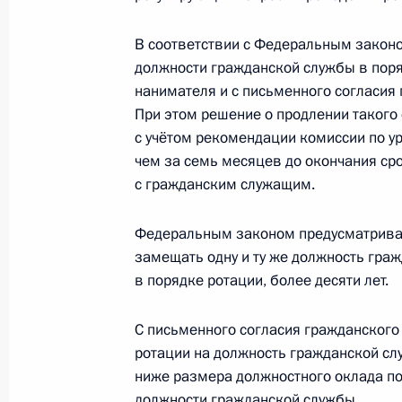
7 декабря 2021 года, 10:10
В соответствии с Федеральным зако
должности гражданской службы в пор
нанимателя и с письменного согласия
В закон о племенном животноводс
При этом решение о продлении такого
7 декабря 2021 года, 10:05
с учётом рекомендации комиссии по у
чем за семь месяцев до окончания ср
с гражданским служащим.
Внесено изменение в статью 12 за
Федеральным законом предусматривае
деятельности
замещать одну и ту же должность граж
7 декабря 2021 года, 10:00
в порядке ротации, более десяти лет.
С письменного согласия гражданского
В статью 189 части первой Гражда
ротации на должность гражданской сл
ниже размера должностного оклада 
7 декабря 2021 года, 09:55
должности гражданской службы.