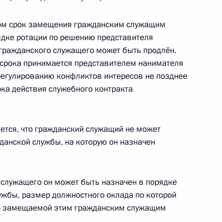
ном срок замещения гражданским служащим
ядке ротации по решению представителя
 гражданского служащего может быть продлён.
тве внесены изменения
 срока принимается представителем нанимателя
регулированию конфликтов интересов не позднее
ока действия служебного контракта
кона о лицензировании отдельных видов
тся, что гражданский служащий не может
данской службы, на которую он назначен
 служащего он может быть назначен в порядке
нского кодекса внесены изменения
ужбы, размер должностного оклада по которой
по замещаемой этим гражданским служащим