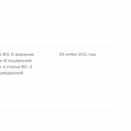
ганизации регулярных перевозок пассажиров
ким наземным электрическим транспортом
5-ФЗ. О внесении
29 ноября 2021 года
а «О социальной
нения
» и статью 60–1
гражданской
ации «Роскосмос» внесено изменение