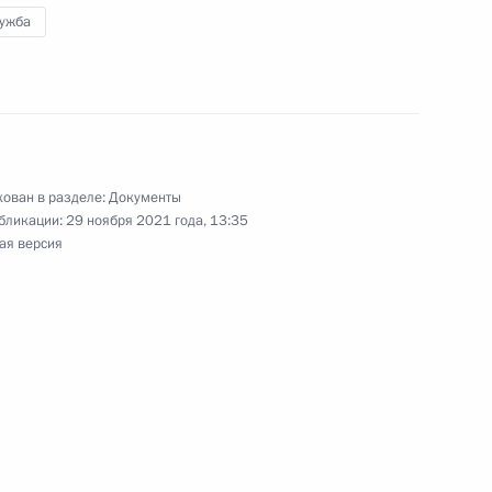
лужба
ральном банке и в статьи 9 и 14 закона
еринарии
ован в разделе:
Документы
бликации:
29 ноября 2021 года, 13:35
ая версия
орой статьи 43 закона о пенсионном
нную службу