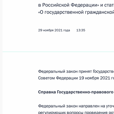
в эксплуатацию объектов капиталь
в Российской Федерации» и ста
7 декабря 2021 года, 10:25
«О государственной гражданско
29 ноября 2021 года
13:35
Внесены изменения в статью 19 за
и отдельные законодательные акт
7 декабря 2021 года, 10:20
Подписан закон о повышении мини
Федеральный закон принят Государств
Советом Федерации 19 ноября 2021 г
7 декабря 2021 года, 10:15
Справка Государственно-правового
Внесены изменения в законы об о
Федеральный закон направлен на уточ
и об актах гражданского состояния
регулирующих вопросы проведения ро