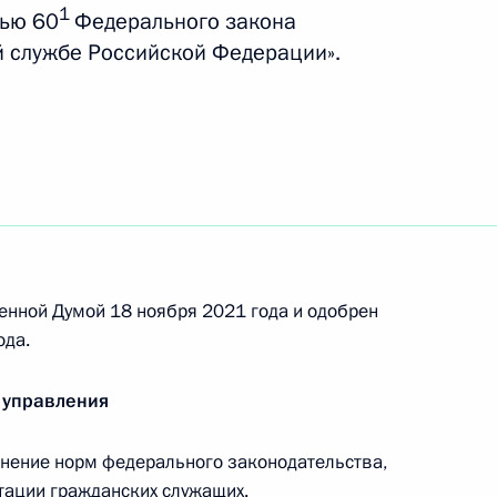
ного строительства
1
тью 60
Федерального закона
й службе Российской Федерации».
кона о крестьянском (фермерском) хозяйстве
ы
мального размера оплаты труда
енной Думой 18 ноября 2021 года и одобрен
ода.
 управления
бязательном медицинском страховании
нение норм федерального законодательства,
тации гражданских служащих.