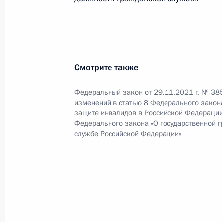
Внесены изменения в закон об ор
и багажа автомобильным и городс
7 декабря 2021 года, 09:50
Смотрите также
Федеральный закон от 29.11.2021 г. № 38
изменений в статью 8 Федерального закон
В Воздушный кодекс внесены изме
защите инвалидов в Российской Федерации
Федерального закона «О государственной 
7 декабря 2021 года, 09:45
службе Российской Федерации»
В закон о государственной корпор
7 декабря 2021 года, 09:40