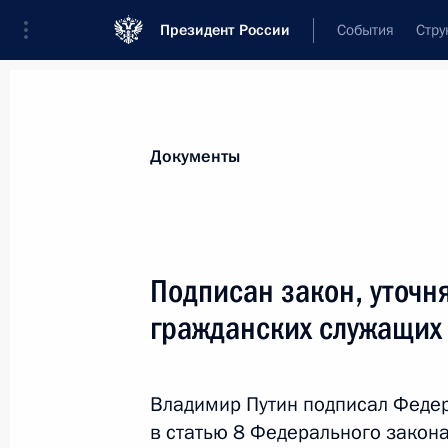
Президент России
События
Стру
Новости
Поручения Президента
Банк
Документы
Показа
Внесены изменения в отдельные з
Подписан закон, уточ
действие отдельных положений ста
гражданских служащих
7 декабря 2021 года, 10:30
Владимир Путин подписал Феде
Внесены изменения в отдельные з
в статью 8 Федерального закон