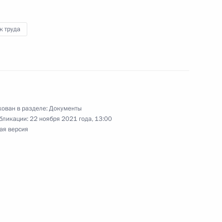
к труда
тости населения
ован в разделе:
Документы
бликации:
22 ноября 2021 года, 13:00
несены изменения
ая версия
ния, направленные на расширение трудовых
етей