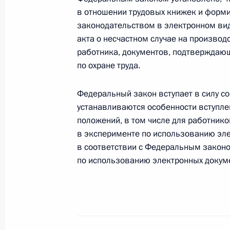
в отношении трудовых книжек и форми
законодательством в электронном вид
20 ноября 2021 года, суббота
акта о несчастном случае на производ
Указ о награждении орденом Свято
работника, документов, подтверждаю
Московского и всея Руси Кирилла
по охране труда.
20 ноября 2021 года, 12:30
Федеральный закон вступает в силу со
устанавливаются особенности вступле
положений, в том числе для работнико
19 ноября 2021 года, пятница
в эксперименте по использованию эле
в соответствии с Федеральным закон
Внесены изменения в закон об об
по использованию электронных докуме
самоуправления
19 ноября 2021 года, 14:50
Внесены изменения в статью 17 з