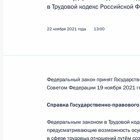
ответственность для организаций 
в Трудовой кодекс Российской 
29 ноября 2021 года, 13:00
22 ноября 2021 года
13:00
Подписан закон, предоставляющий
предпринимателям право воспольз
платежа
29 ноября 2021 года, 12:55
Федеральный закон принят Государств
Советом Федерации 19 ноября 2021 г
Подписан закон, устанавливающий
России, Росинкаса и Сбербанка фу
Справка Государственно-правового
29 ноября 2021 года, 12:50
Федеральным законом в Трудовой код
предусматривающие возможность осу
в сфере трудовых отношений путём со