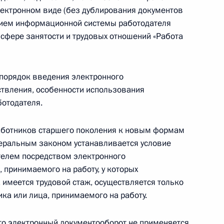
электронном виде (без дублирования документов
нием информационной системы работодателя
ром ФСИН
 сфере занятости и трудовых отношений «Работа
порядок введения электронного
ствления, особенности использования
 от должности директора ФСИН
ботодателя.
работников старшего поколения к новым формам
еральным законом устанавливается условие
ателем посредством электронного
 принимаемого на работу, у которых
ния, касающиеся электронного
 имеется трудовой стаж, осуществляется только
х отношений
ика или лица, принимаемого на работу.
то электронный документооборот не применяется