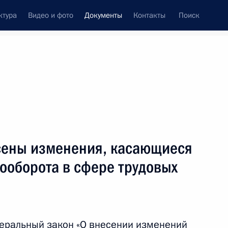
ктура
Видео и фото
Документы
Контакты
Поиск
 документов
Конституция России
ноябрь, 2021
ть следующие материалы
док налогообложения резидентов ОЭЗ
есены изменения, касающиеся
ооборота в сфере трудовых
нения, устанавливающие налоговую
деральный закон «О внесении изменений