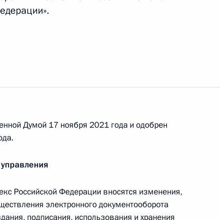
финансового рынка и их клиентов
Федерации».
 организациям и индивидуальным
оваться механизмом единого налогового
енной Думой 17 ноября 2021 года и одобрен
ода.
 порядок выполнения работниками Банка
нкций с использованием стрелкового оружия
 управления
екс Российской Федерации вносятся изменения,
ществления электронного документооборота
здания, подписания, использования и хранения