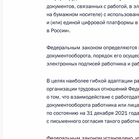
25 ноября 2021 года, четверг
документов, связанных с работой, в 
на бумажном носителе) с использова
Аркадий Гостев назначен директо
и (или) единой цифровой платформы в
25 ноября 2021 года, 12:40
в России».
Федеральным законом определяются 
документооборота, порядок его осуще
Александр Калашников освобождён
электронных подписей работника и ра
25 ноября 2021 года, 12:30
В целях наиболее гибкой адаптации 
организации трудовых отношений Фед
22 ноября 2021 года, понедельник
о том, что взаимодействие с работод
документооборота работника или лица,
В Трудовой кодекс внесены измене
по состоянию на 31 декабря 2021 года
документооборота в сфере трудовы
с письменного согласия такого работн
22 ноября 2021 года, 13:00
Федеральным законом установлено, ч