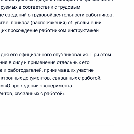
руемых в соответствии с трудовым
е сведений о трудовой деятельности работников,
стве, приказа (распоряжения) об увольнении
го апостола Андрея Первозванного Патриарха
щих прохождение работником инструктажей
 дня его официального опубликования. При этом
ния в силу и применения отдельных его
в и работодателей, принимавших участие
ктронных документов, связанных с работой,
ом «О проведении эксперимента
щих принципах организации местного
нтов, связанных с работой».
акона об обязательном пенсионном страховании