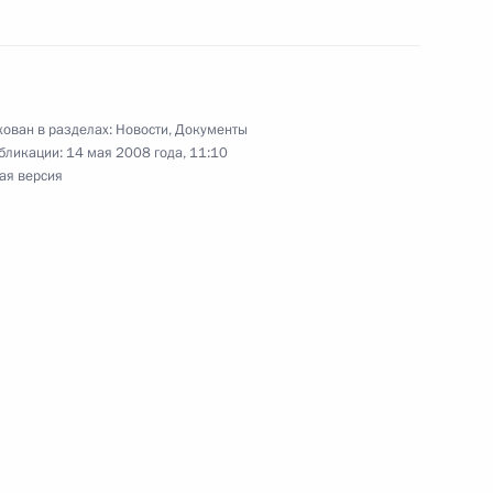
О неотложных мерах по ликвидации
ован в разделах:
Новости
,
Документы
бликации:
14 мая 2008 года, 11:10
и осуществлении предпринимательской
ая версия
редставителей главы государства