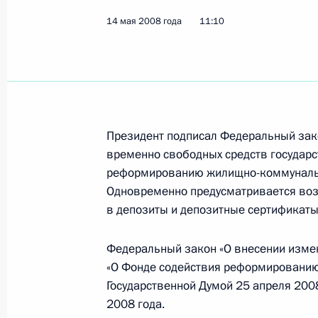
«Об экологической экспертизе» и с
Российской Федерации»
14 мая 2008 года
11:10
16 мая 2008 года, 16:20
Президент подписал Федеральный 
по взрывоопасным пережиткам вой
Президент подписал Федеральный зак
или ограничении применения конкр
временно свободных средств государс
считаться наносящими чрезмерны
реформированию жилищно-коммунально
действие»
Одновременно предусматривается воз
в депозиты и депозитные сертификаты
16 мая 2008 года, 16:10
Федеральный закон «О внесении измен
«О Фонде содействия реформированию
Федеральный закон «О ратификаци
Государственной Думой 25 апреля 200
Российской Федерации и Евразийс
2008 года.
пребывания Межпарламентской Ас