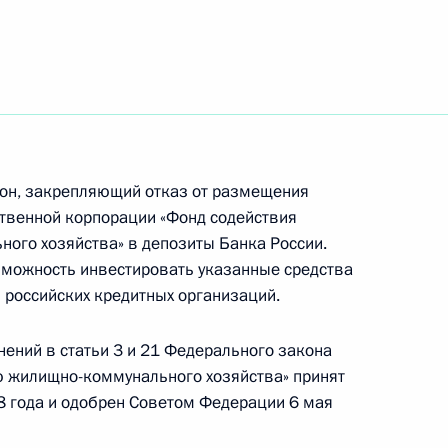
татьи 49 и 54 Градостроительного кодекса
закон «О ратификации Протокола
ны (Протокола V) к Конвенции о запрещении
он, закрепляющий отказ от размещения
етных видов обычного оружия, которые могут
твенной корпорации «Фонд содействия
е повреждения или имеющими неизбирательное
го хозяйства» в депозиты Банка России.
можность инвестировать указанные средства
 российских кредитных организаций.
ений в статьи 3 и 21 Федерального закона
 жилищно-коммунального хозяйства» принят
и Соглашения между Правительством
8 года и одобрен Советом Федерации 6 мая
ким экономическим сообществом об условиях
самблеи Евразийского экономического