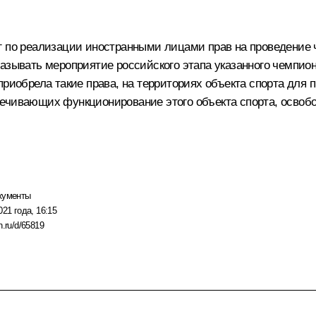
уг по реализации иностранными лицами прав на проведение
азывать мероприятие российского этапа указанного чемпио
приобрела такие права, на территориях объекта спорта дл
ечивающих функционирование этого объекта спорта, освобо
кументы
021 года, 16:15
n.ru/d/65819