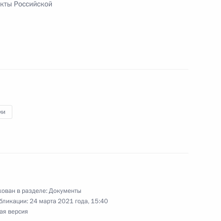
кты Российской
ения в части уточнения срока полномочий
совершенствование деятельности судов
ния
ии
совершенствование деятельности судов
ован в разделе:
Документы
бликации:
24 марта 2021 года, 15:40
ая версия