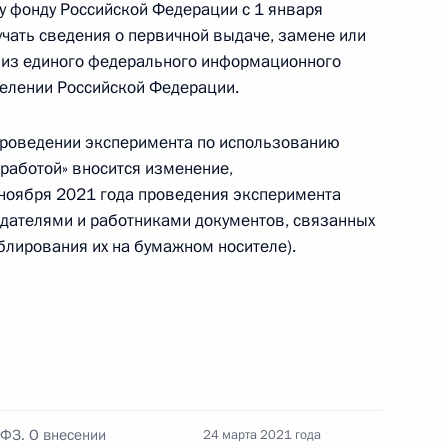
му фонду Российской Федерации с 1 января
оборонзаказе
учать сведения о первичной выдаче, замене или
о из единого федерального информационного
селении Российской Федерации.
проведении эксперимента по использованию
кона о защите детей от информации,
 работой» вносится изменение,
развитию
ноября 2021 года проведения эксперимента
дателями и работниками документов, связанных
ублирования их на бумажном носителе).
авонарушениях внесены изменения, касающиеся
-ФЗ. О внесении
24 марта 2021 года