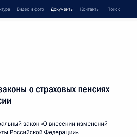
ктура
Видео и фото
Документы
Контакты
Поиск
 документов
Конституция России
апрель, 2021
ть следующие материалы
ние
законы о страховых пенсиях
сии
 совершенствование правового регулирования
ральный закон «О внесении изменений
твенной кооперации
кты Российской Федерации».