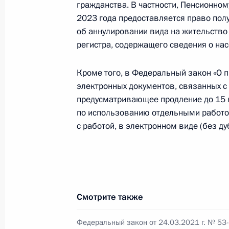
гражданства. В частности, Пенсионно
Внесены изменения в закон о гос
2023 года предоставляется право пол
об аннулировании вида на жительств
5 апреля 2021 года, 15:40
регистра, содержащего сведения о на
Кроме того, в Федеральный закон «О 
Внесены изменения в статью 17 за
электронных документов, связанных с
причиняющей вред их здоровью и 
предусматривающее продление до 15 
5 апреля 2021 года, 15:35
по использованию отдельными работо
с работой, в электронном виде (без д
В Кодекс об административных пр
ответственности турагентов
5 апреля 2021 года, 15:30
Смотрите также
Федеральный закон от 24.03.2021 г. № 53