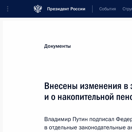
Президент России
События
Стру
Новости
Поручения Президента
Банк
Документы
Показа
В статью 9.3 КоАП внесено измене
Внесены изменения в 
5 апреля 2021 года, 16:05
и о накопительной пен
Подписан закон, направленный на
Владимир Путин подписал Феде
отношений в сфере сельскохозяйс
в отдельные законодательные а