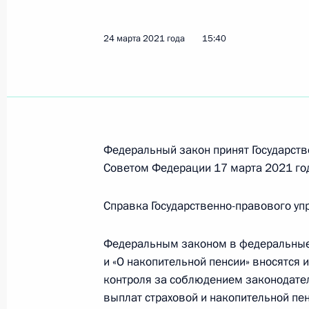
5 апреля 2021 года, 16:00
24 марта 2021 года
15:40
Внесены изменения в статью 4.1 К
5 апреля 2021 года, 15:55
Федеральный закон принят Государств
Внесены изменения в закон о своб
Советом Федерации 17 марта 2021 го
5 апреля 2021 года, 15:50
Справка Государственно-правового уп
Внесено изменение в статью 140 У
Федеральным законом в федеральные 
и «О накопительной пенсии» вносятся
5 апреля 2021 года, 15:45
контроля за соблюдением законодате
выплат страховой и накопительной пе