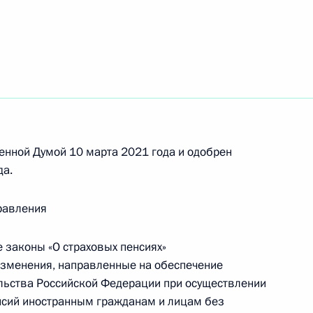
одекса об административных правонарушениях
енной Думой 10 марта 2021 года и одобрен
оде совести и о религиозных объединениях
да.
равления
головно-процессуального кодекса
законы «О страховых пенсиях»
 изменения, направленные на обеспечение
льства Российской Федерации при осуществлении
нсий иностранным гражданам и лицам без