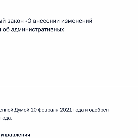
 аудиторских услуг
ый закон «О внесении изменений
и об административных
дка иностранного инвестирования
сти раскрывать информацию о состоянии
енной Думой 10 февраля 2021 года и одобрен
года.
ой ответственности за невыполнение условий
 управления