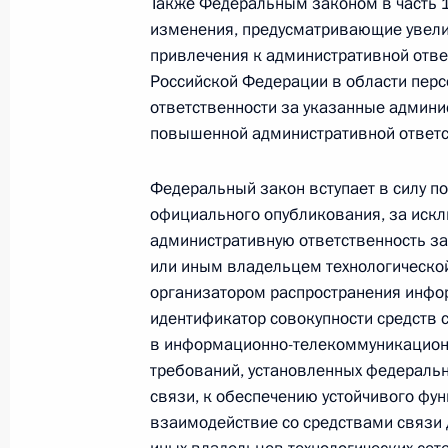
Также Федеральным законом в часть 1 
изменения, предусматривающие увелич
9 марта 2021 года, 19:00
привлечения к административной отве
Российской Федерации в области перс
ответственности за указанные админ
В Трудовой кодекс внесены измен
повышенной административной ответст
для отпуска работникам с многоде
9 марта 2021 года, 18:55
Федеральный закон вступает в силу по
официального опубликования, за иск
административную ответственность за
или иным владельцем технологической
Внесены изменения в отдельные п
организатором распространения инфо
определения стоимости вещей исхо
идентификатор совокупности средств с
9 марта 2021 года, 18:50
в информационно-телекоммуникационн
требований, установленных федеральн
связи, к обеспечению устойчивого фу
взаимодействие со средствами связи 
Ратифицирован протокол, вносящи