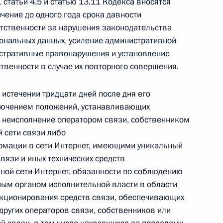
статьи 4.5 и статью 13.11 Кодекса вносятся
ение до одного года срока давности
тственности за нарушения законодательства
ональных данных, усиление административной
истративные правонарушения и установление
ения, продлевающие льготы на выбор времени
венности в случае их повторного совершения.
тными семьями
 истечении тридцати дней после дня его
лючением положений, устанавливающих
 неисполнение оператором связи, собственником
 сети связи либо
оложения Гражданского кодекса, касающиеся
рмации в сети Интернет, имеющими уникальный
дя из МРОТ
вязи и иных технических средств
ой сети Интернет, обязанности по соблюдению
ым органом исполнительной власти в области
нкционирования средств связи, обеспечивающих
других операторов связи, собственников или
й изменения в российско-мальтийскую