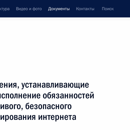
ктура
Видео и фото
Документы
Контакты
Поиск
 документов
Конституция России
март, 2021
ть следующие материалы
ение, уточняющее статус мировых судей
ения, устанавливающие
исполнение обязанностей
ивого, безопасного
нирования интернета
ения, уточняющие сроки хранения документов