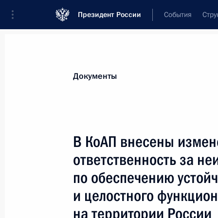
Президент России
События
Стру
Новости
Поручения Президента
Банк
Документы
Показа
В законодательство внесено измен
В КоАП внесены измен
в субъектах Российской Федерации
ответственность за не
9 марта 2021 года, 19:35
по обеспечению устойч
и целостного функцио
В законодательство внесены измен
на территории России