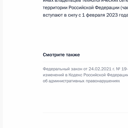
иных владельцев технологических сете
конвенцию об избежании двойног
территории Российской Федерации (час
9 марта 2021 года, 18:45
вступают в силу с 1 февраля 2023 года
Подписан закон о ратификации со
о взаимном признании документов
Смотрите также
9 марта 2021 года, 18:40
Федеральный закон от 24.02.2021 г. № 19
изменений в Кодекс Российской Федераци
6 марта 2021 года, суббота
об административных правонарушениях
Подписан указ о награждении гос
6 марта 2021 года, 13:00