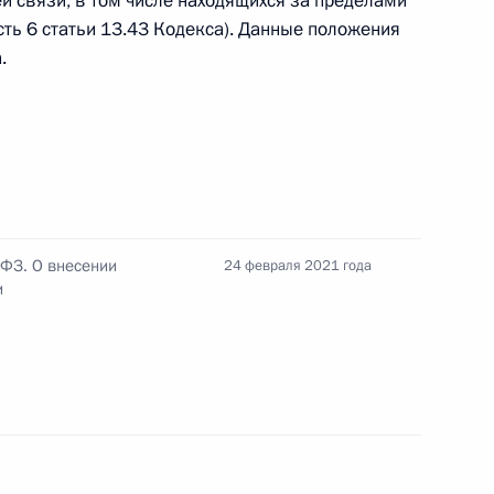
й связи, в том числе находящихся за пределами
о налогообложения
ть 6 статьи 13.43 Кодекса). Данные положения
.
глашения между Россией и Южной Осетией
 об инвалидности военных и сотрудников МВД
-ФЗ. О внесении
24 февраля 2021 года
и
ударственными наградами