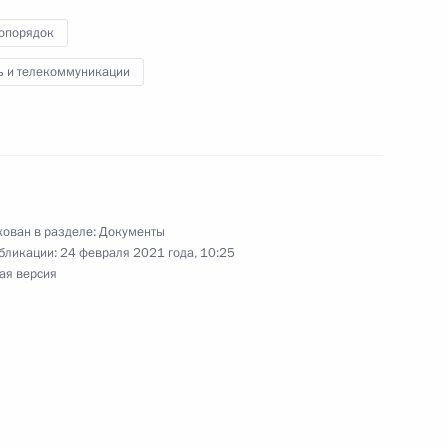
опорядок
ком Управления по межрегиональным
ь и телекоммуникации
и странами
ован в разделе:
Документы
нения в части формирования сведений
бликации:
24 февраля 2021 года, 10:25
нном виде
ая версия
КоАП