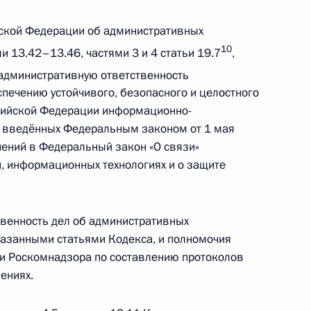
ской Федерации об административных
10
 13.42–13.46, частями 3 и 4 статьи 19.7
,
административную ответственность
спечению устойчивого, безопасного и целостного
чивающие штрафы за предвыборную агитацию
сийской Федерации информационно-
тах, где её проведение запрещено
, введённых Федеральным законом от 1 мая
ений в Федеральный закон «О связи»
, информационных технологиях и о защите
зания за повторное нарушение требований
х высокого или значительного риска
венность дел об административных
казанными статьями Кодекса, и полномочия
 и Роскомнадзора по составлению протоколов
ениях.
са внесены изменения