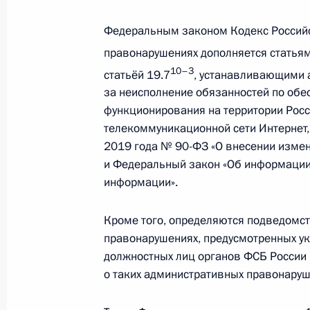
лицензии на пользование недрами
Федеральным законом Кодекс Россий
9 марта 2021 года, 19:15
правонарушениях дополняется статьями
10–
3
статьёй 19.7
, устанавливающими 
за неисполнение обязанностей по обе
В КоАП внесены изменения, увели
функционирования на территории Рос
вне агитационного периода и в мес
телекоммуникационной сети Интернет
9 марта 2021 года, 19:10
2019 года № 90-ФЗ «О внесении измен
и Федеральный закон «Об информации
информации».
Подписан закон, касающийся нака
пожарной безопасности на объекта
Кроме того, определяются подведомст
правонарушениях, предусмотренных у
9 марта 2021 года, 19:05
должностных лиц органов ФСБ России
о таких административных правонаруш
В статьи 80 и 98–1 Лесного кодек