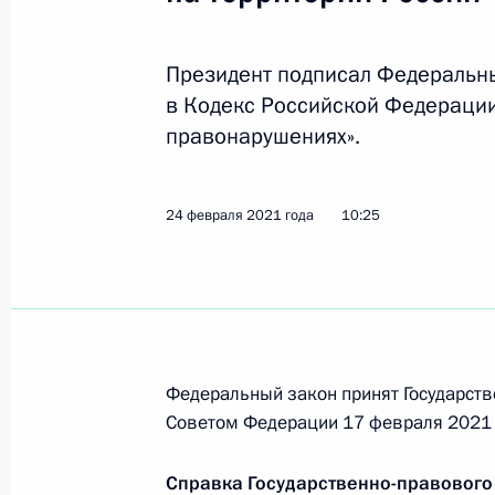
и данных, полученных при оказании
9 марта 2021 года, 19:30
Президент подписал Федеральн
в Кодекс Российской Федераци
правонарушениях».
Подписан закон, касающийся поря
в стратегические предприятия
9 марта 2021 года, 19:25
24 февраля 2021 года
10:25
Подписан закон, обязывающий вла
окружающей среды
9 марта 2021 года, 19:20
Федеральный закон принят Государств
Советом Федерации 17 февраля 2021 
Подписан закон об административн
Справка Государственно-правового