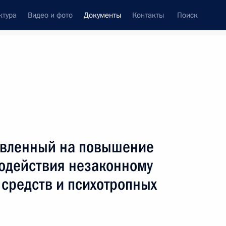
ктура
Видео и фото
Документы
Контакты
Поиск
 документов
Конституция России
март, 2021
ть следующие материалы
ение, уточняющее статус мировых судей
авленный на повышение
одействия незаконному
 средств и психотропных
ения, уточняющие сроки хранения документов