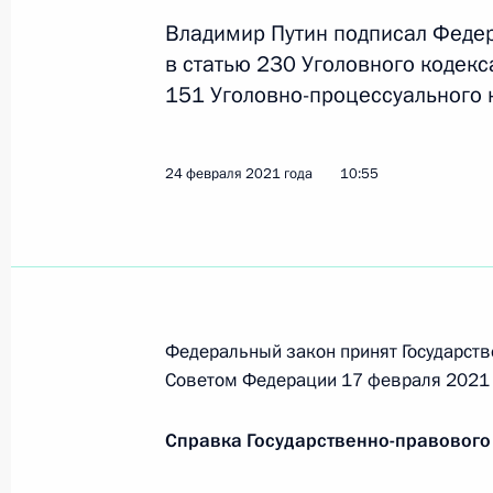
и данных, полученных при оказании
Владимир Путин подписал Феде
9 марта 2021 года, 19:30
в статью 230 Уголовного кодек
151 Уголовно-процессуального 
Подписан закон, касающийся поря
в стратегические предприятия
24 февраля 2021 года
10:55
9 марта 2021 года, 19:25
Подписан закон, обязывающий вла
окружающей среды
Федеральный закон принят Государств
9 марта 2021 года, 19:20
Советом Федерации 17 февраля 2021 
Справка Государственно-правового
Подписан закон об административн