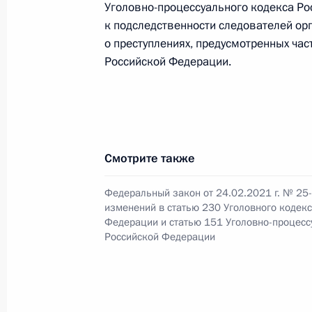
Уголовно-процессуального кодекса Ро
9 марта 2021 года, 19:00
к подследственности следователей орг
о преступлениях, предусмотренных час
Российской Федерации.
В Трудовой кодекс внесены измен
для отпуска работникам с многоде
9 марта 2021 года, 18:55
Смотрите также
Внесены изменения в отдельные п
Федеральный закон от 24.02.2021 г. № 25
изменений в статью 230 Уголовного кодек
определения стоимости вещей исхо
Федерации и статью 151 Уголовно-процесс
9 марта 2021 года, 18:50
Российской Федерации
Ратифицирован протокол, вносящи