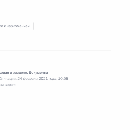
о налогообложения
ба с наркоманией
глашения между Россией и Южной Осетией
 об инвалидности военных и сотрудников МВД
ован в разделе:
Документы
бликации:
24 февраля 2021 года, 10:55
ая версия
ударственными наградами