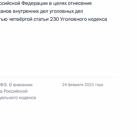
ссийской Федерации в целях отнесения
анов внутренних дел уголовных дел
тью четвёртой статьи 230 Уголовного кодекса
ения, продлевающие льготы на выбор времени
тными семьями
оложения Гражданского кодекса, касающиеся
-ФЗ. О внесении
24 февраля 2021 года
са Российской
дя из МРОТ
уального кодекса
й изменения в российско-мальтийскую