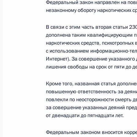
Федеральный закон направлен на по
лицензии на пользование недрами
незаконному обороту наркотических ср
9 марта 2021 года, 19:15
В связи с этим часть вторая статьи 2
дополнена таким квалифицирующим пр
В КоАП внесены изменения, увели
наркотических средств, психотропных 
вне агитационного периода и в мес
с использованием информационно-тел
Интернет). За совершение указанного
9 марта 2021 года, 19:10
лишения свободы на срок от пяти до де
Кроме того, названная статья дополн
Подписан закон, касающийся нака
повышенную ответственность за деяния
пожарной безопасности на объекта
повлекли по неосторожности смерть д
за совершение указанных деяний пре
9 марта 2021 года, 19:05
от двенадцати до пятнадцати лет.
Федеральным законом вносится корр
В статьи 80 и 98–1 Лесного кодек