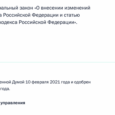
 аудиторских услуг
ральный закон «О внесении изменений
са Российской Федерации и статью
кодекса Российской Федерации».
дка иностранного инвестирования
сти раскрывать информацию о состоянии
енной Думой 10 февраля 2021 года и одобрен
года.
 управления
ой ответственности за невыполнение условий