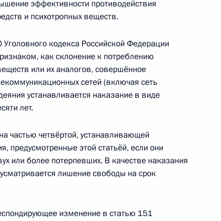
вышение эффективности противодействия
едств и психотропных веществ.
30 Уголовного кодекса Российской Федерации
изнаком, как склонение к потреблению
чивающие штрафы за предвыборную агитацию
веществ или их аналогов, совершённое
тах, где её проведение запрещено
екоммуникационных сетей (включая сеть
 деяния устанавливается наказание в виде
сяти лет.
ена частью четвёртой, устанавливающей
зания за повторное нарушение требований
, предусмотренные этой статьёй, если они
х высокого или значительного риска
вух или более потерпевших. В качестве наказания
дусматривается лишение свободы на срок
еспондирующее изменение в статью 151
са внесены изменения