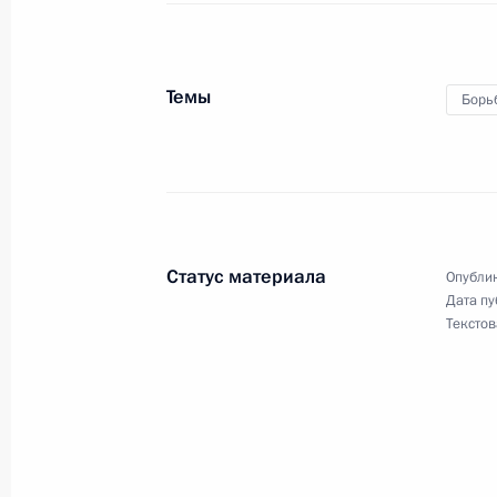
конвенцию об избежании двойног
9 марта 2021 года, 18:45
Темы
Борь
Подписан закон о ратификации со
о взаимном признании документов
9 марта 2021 года, 18:40
Статус материала
Опублик
Дата пу
6 марта 2021 года, суббота
Текстов
Подписан указ о награждении гос
6 марта 2021 года, 13:00