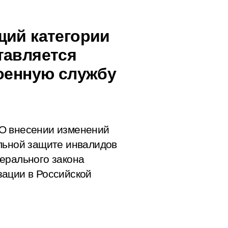
щий категории
тавляется
военную службу
О внесении изменений
льной защите инвалидов
ерального закона
зации в Российской