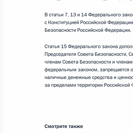
В статьи 7, 13 и 14 Федерального зак
с Конституцией Российской Федерации
Внесены изменения в закон о прок
Безопасности Российской Федерации.
9 ноября 2020 года, 15:15
Статья 15 Федерального закона допол
Председателя Совета Безопасности, С
членам Совета Безопасности и членам
Внесены изменения в законы о фед
федеральным законом, запрещается от
разведке
наличные денежные средства и ценнос
9 ноября 2020 года, 15:10
за пределами территории Российской 
В закон о безопасности внесены из
о поправке к Конституции
Смотрите также
9 ноября 2020 года, 15:05