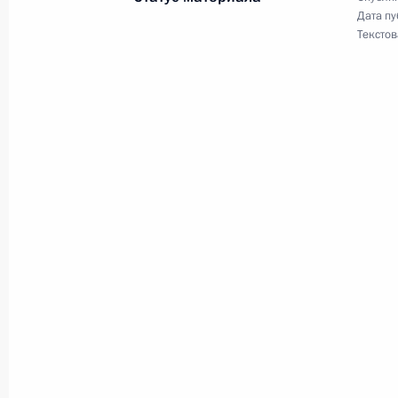
Дата пу
Текстов
В статью 4 закона о теплоснабжен
9 ноября 2020 года, 14:45
Подписан закон о ратификации дог
9 ноября 2020 года, 14:40
Подписан закон о ратификации со
регионального центра Нового банк
9 ноября 2020 года, 14:35