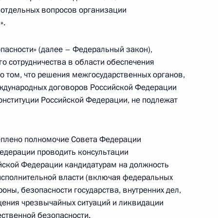
емости товаров
 отдельных вопросов организации
».
пасности» (далее – Федеральный закон),
ство в части регулирования использования
о сотрудничества в области обеспечения
о том, что решения межгосударственных органов,
ждународных договоров Российской Федерации
онституции Российской Федерации, не подлежат
оводства и огородничества внесено изменение
реплено полномочие Совета Федерации
едерации проводить консультации
ской Федерации кандидатурам на должность
исполнительной власти (включая федеральных
ны, безопасности государства, внутренних дел,
го кодекса внесены изменения
щения чрезвычайных ситуаций и ликвидации
ественной безопасности.