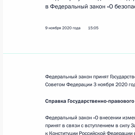
10 ноября 2020 года, 11:45
в Федеральный закон «О безопа
9 ноября 2020 года
15:05
9 ноября 2020 года, понедельник
В закон об Уполномоченном по пр
9 ноября 2020 года, 15:45
Федеральный закон принят Государств
Подписан закон, уточняющий поря
Советом Федерации 3 ноября 2020 год
Конституционного Суда
9 ноября 2020 года, 15:40
Справка Государственно-правового
Федеральный закон «О внесении изме
принят в связи с вступлением в силу 
В налоговое законодательство вне
к Конституции Российской Федерации 