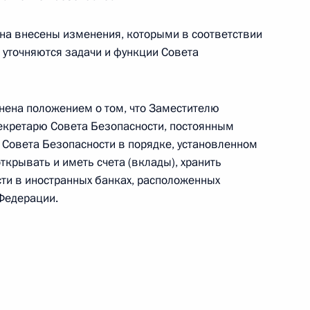
она внесены изменения, которыми в соответствии
 уточняются задачи и функции Совета
уратуре
нена положением о том, что Заместителю
екретарю Совета Безопасности, постоянным
 Совета Безопасности в порядке, установленном
еральной службе безопасности и о внешней
крывать и иметь счета (вклады), хранить
ти в иностранных банках, расположенных
Федерации.
менения в связи с вступлением в силу закона