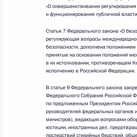
национальной системы прослежива
«О совершенствовании регулирования
9 ноября 2020 года, 15:35
и функционирования публичной власти
Статья 7 Федерального закона «О безо
Внесены изменения в законодатель
регулирующая вопросы международног
средств самообложения граждан
безопасности, дополнена положением 
принятые на основании положений ме
9 ноября 2020 года, 15:30
в их истолковании, противоречащем К
исполнению в Российской Федерации.
В статью 17 закона о ведении сад
В статье 9 Федерального закона зак
Федерального Собрания Российской Ф
9 ноября 2020 года, 15:25
по предложенным Президентом Россий
руководителей федеральных органов 
министров), ведающих вопросами оборо
В части первую и вторую Налогово
юстиции, иностранных дел, предотвра
последствий стихийных бедствий, общ
9 ноября 2020 года, 15:20