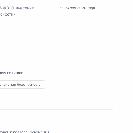
5-ФЗ. О внесении
9 ноября 2020 года
сности»
ановлении особенностей исполнения бюджетов
ципах организации местного самоуправления
няя политика
ональная безопасность
ния
ован в разделе:
Документы