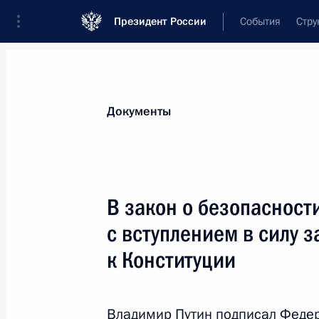
Президент России
События
Стру
Новости
Поручения Президента
Банк
Документы
Показа
Александр Новак назначен Замести
В закон о безопасност
10 ноября 2020 года, 16:40
с вступлением в силу з
к Конституции
Заявление Президента Азербайджа
Республики Армения и Президента
Владимир Путин подписал Феде