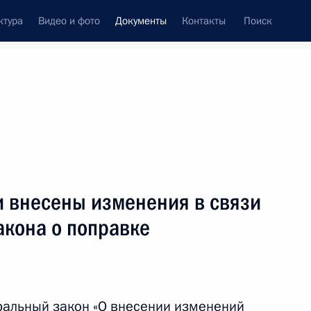
ктура
Видео и фото
Документы
Контакты
Поиск
 документов
Конституция России
ноябрь, 2020
ть следующие материалы
телем Председателя Правительства
и внесены изменения в связи
акона о поправке
нской Республики, Премьер-министра
 Российской Федерации
ральный закон «О внесении изменений