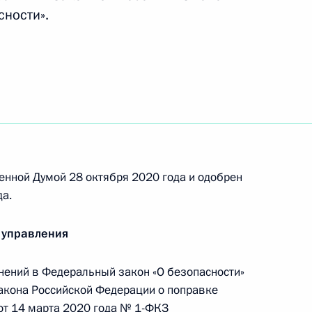
сности».
авам человека внесены изменения
енной Думой 28 октября 2020 года и одобрен
док формирования и полномочия
а.
 управления
нений в Федеральный закон «О безопасности»
Закона Российской Федерации о поправке
сены изменения в связи с созданием
от 14 марта 2020 года № 1-ФКЗ