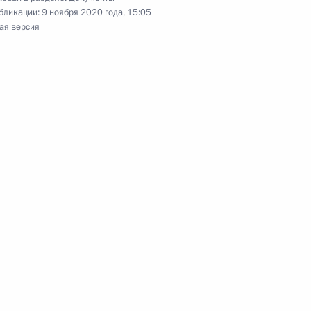
бликации:
9 ноября 2020 года, 15:05
ая версия
ии внесено изменение
овора о товарных знаках ЕАЭС
глашения о размещении в России Евразийского
а развития