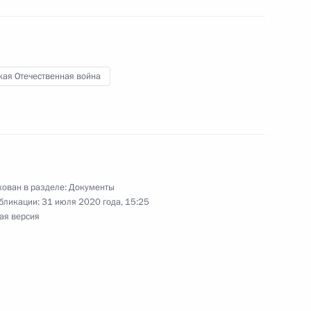
 правила учёта движения денежных средств при
ками азартных игр
кая Отечественная война
нения, касающиеся возврата плательщикам
бязательное пенсионное страхование
ован в разделе:
Документы
бликации:
31 июля 2020 года, 15:25
ая версия
авовые основы формирования и исполнения