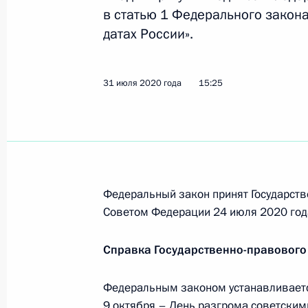
Утверждён отчёт об исполнении бю
в статью 1 Федерального закона
медицинского страхования за 2019
датах России».
15 октября 2020 года, 12:05
31 июля 2020 года
15:25
Утверждён отчёт об исполнении бю
15 октября 2020 года, 12:00
Утверждён отчёт об исполнении бю
Федеральный закон принят Государств
за 2019 год
Советом Федерации 24 июля 2020 год
15 октября 2020 года, 11:50
Справка Государственно-правового
Федеральным законом устанавливаетс
6 октября 2020 года, вторник
9 октября – День разгрома советским