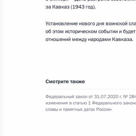
за Кавказ (1943 год).
Указ о создании Фонда защиты дет
6 октября 2020 года, 16:00
Установление нового дня воинской сл
об этом историческом событии и буде
отношений между народами Кавказа.
5 октября 2020 года, понедельник
Владимир Васильев назначен сове
5 октября 2020 года, 15:55
Смотрите также
Федеральный закон от 31.07.2020 г. № 28
Сергей Меликов назначен врио Гла
изменения в статью 1 Федерального закона
5 октября 2020 года, 15:50
славы и памятных датах России»