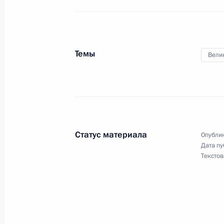
1 октября 2020 года, четверг
Подписан закон, совершенствующий
осуществлении расчётов с участни
Темы
1 октября 2020 года, 14:45
Вели
В Налоговый кодекс внесены изме
страховых взносов ряда сумм на о
1 октября 2020 года, 14:35
Статус материала
Опублик
Дата пу
Текстов
Подписан закон, определяющий пр
бюджетов муниципальных округов
1 октября 2020 года, 14:25