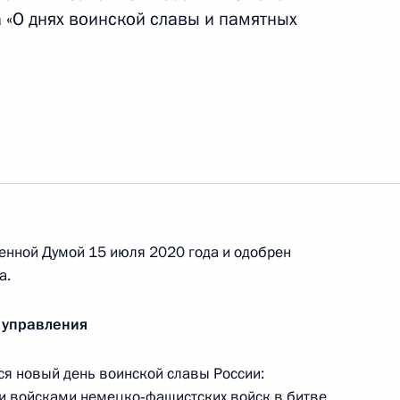
джета Федерального фонда обязательного
 «О днях воинской славы и памятных
 год
джета Пенсионного фонда за 2019 год
джета Фонда социального страхования
енной Думой 15 июля 2020 года и одобрен
а.
 управления
я новый день воинской славы России:
и войсками немецко‑фашистских войск в битве