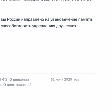
ей
авы России направлено на увековечение памяти
т способствовать укреплению дружеских
тником Президента
4-ФЗ. О внесении
31 июля 2020 года
вы Республики Дагестан
 «О днях воинской