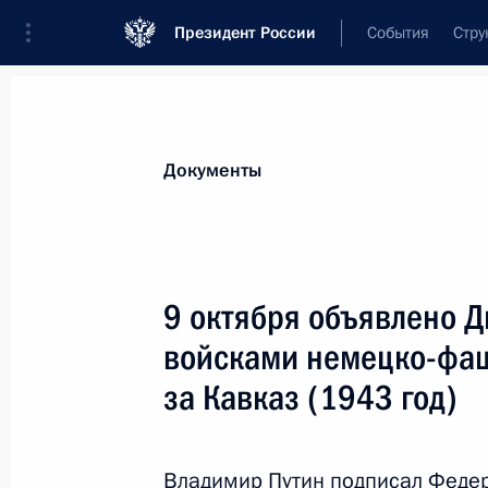
Президент России
События
Стру
Новости
Поручения Президента
Банк
Документы
Показа
Подписан закон о пересмотре поря
9 октября объявлено 
и муниципальных земельных участк
войсками немецко-фаш
Владивосток
за Кавказ (1943 год)
15 октября 2020 года, 12:10
Владимир Путин подписал Феде