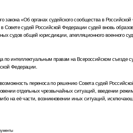
ого закона «Об органах судейского сообщества в Российско
 в Совете судей Российской Федерации судей вновь образо
нных судов общей юрисдикции, апелляционного военного суд
уда по интеллектуальным правам на Всероссийском съезде с
ской Федерации.
возможность переноса по решению Совета судей Российско
икновении отдельных чрезвычайных ситуаций, введении реж
ибо на её части, возникновении иных ситуаций, исключающ
кументы