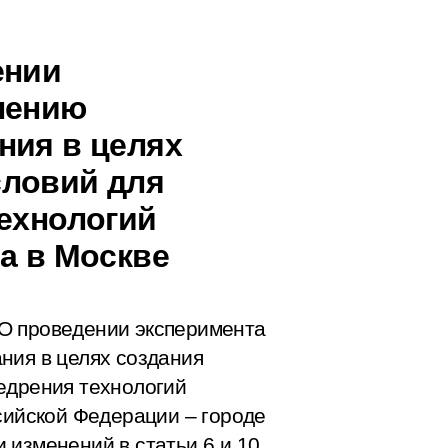
ении
лению
ния в целях
словий для
технологий
а в Москве
О проведении эксперимента
ния в целях создания
едрения технологий
сийской Федерации – городе
 изменений в статьи 6 и 10