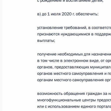
с рождением и воспитанием детей;
Указ о дополнительных мерах госу
20 марта 2020 года, 16:00
в) до 1 июля 2020 г. обеспечить:
установление требований, в соответс
18 марта 2020 года, среда
признаются нуждающимися в поддержк
выплаты;
Внесены изменения в закон об об
18 марта 2020 года, 19:15
получение необходимых для назначени
в том числе в электронном виде, от о
органов, предоставляющих муниципаль
органов местного самоуправления и 
Внесено изменение в статью 21 за
органам местного самоуправления ор
18 марта 2020 года, 19:10
возможность обращения граждан за 
многофункциональные центры предост
Некоторые положения Налогового к
или с использованием единого портал