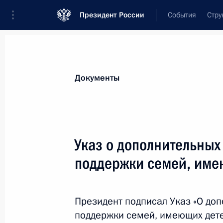
Президент России
События
Стру
Новости
Поручения Президента
Банк
Документы
Показа
Подписан закон о защите и поощр
Указ о дополнительных
Федерации
поддержки семей, име
1 апреля 2020 года, 13:20
Президент подписал Указ «О до
30 марта 2020 года, понедельник
поддержки семей, имеющих дете