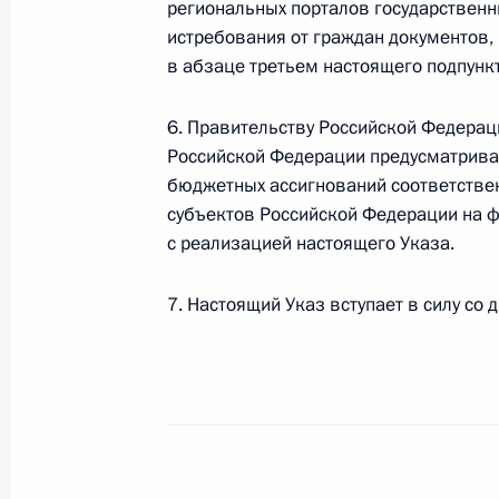
с положениями Кодекса торгового
региональных порталов государственны
истребования от граждан документов,
18 марта 2020 года, 19:00
в абзаце третьем настоящего подпункт
6. Правительству Российской Федерац
Внесены изменения в статью 14.8 
Российской Федерации предусматрива
бюджетных ассигнований соответстве
18 марта 2020 года, 18:50
субъектов Российской Федерации на 
с реализацией настоящего Указа.
Внесено изменение в статью 20 за
7. Настоящий Указ вступает в силу со 
18 марта 2020 года, 18:45
В закон о гражданстве внесены из
18 марта 2020 года, 18:40