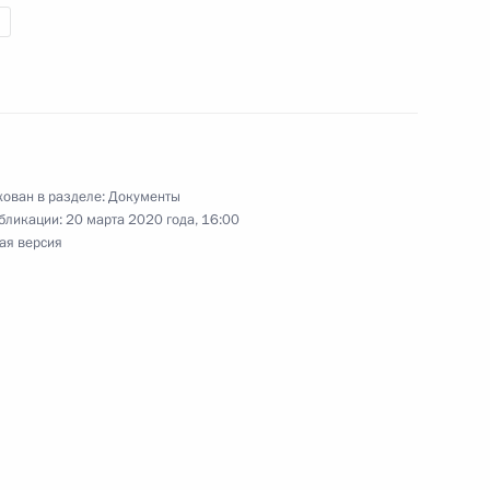
 Налогового кодекса
ован в разделе:
Документы
нения, направленные на совершенствование
бликации:
20 марта 2020 года, 16:00
ости
ая версия
ения в части страхования ответственности