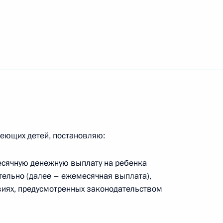
ую службу
комитета «Победа»
еющих детей, постановляю:
льником Управления по развитию
месячную денежную выплату на ребенка
технологий и инфраструктуры связи
ительно (далее – ежемесячная выплата),
виях, предусмотренных законодательством