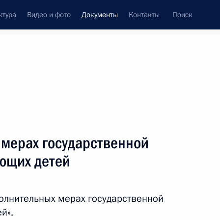
ктура
Видео и фото
Документы
Контакты
Поиск
 документов
Конституция России
март, 2020
ть следующие материалы
ении капиталовложений в Российской
 мерах государственной
ющих детей
полнительных мерах государственной
й».