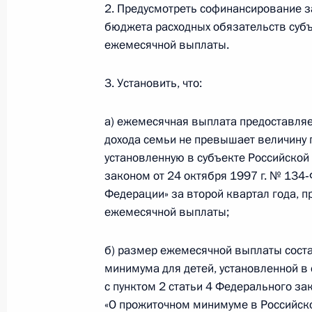
2. Предусмотреть софинансирование з
Андрей Липов освобождён от должн
бюджета расходных обязательств суб
информационно-коммуникационных 
ежемесячной выплаты.
28 марта 2020 года, 18:25
3. Установить, что:
27 марта 2020 года, пятница
а) ежемесячная выплата предоставляе
дохода семьи не превышает величину 
Внесены изменения в части первую
установленную в субъекте Российской
законодательные акты
законом от 24 октября 1997 г. № 134
27 марта 2020 года, 09:50
Федерации» за второй квартал года, 
ежемесячной выплаты;
б) размер ежемесячной выплаты сост
Внесены изменения в законы об об
минимума для детей, установленной в
охраны здоровья граждан
с пунктом 2 статьи 4 Федерального за
27 марта 2020 года, 09:40
«О прожиточном минимуме в Российско