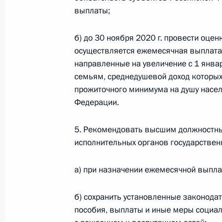
выплаты;
23 марта 2020 года, понедельник
б) до 30 ноября 2020 г. провести оце
Подписаны указы о лауреатах прем
осуществляется ежемесячная выплата,
и за произведения для детей и юн
направленные на увеличение с 1 янва
23 марта 2020 года, 12:00
семьям, среднедушевой доход которых
прожиточного минимума на душу насел
Федерации.
21 марта 2020 года, суббота
5. Рекомендовать высшим должностн
Указ о присвоении звания Героя Тр
исполнительных органов государствен
21 марта 2020 года, 17:00
а) при назначении ежемесячной выплат
б) сохранить установленные законода
20 марта 2020 года, пятница
пособия, выплаты и иные меры социал