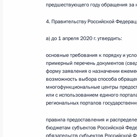
предшествующего году обращения за 
25 марта 2020 года, среда
4. Правительству Российской Федерац
Внесены изменения в структуру фе
а) до 1 апреля 2020 г. утвердить:
25 марта 2020 года, 19:10
основные требования к порядку и ус
примерный перечень документов (свед
форму заявления о назначении ежеме
Указ о переносе даты голосования
возможность выбора способа обращени
25 марта 2020 года, 19:05
многофункциональные центры предост
или с использованием единого портал
региональных порталов государственн
Указ об объявлении в России нера
правила предоставления и распредел
25 марта 2020 года, 19:00
бюджетам субъектов Российской Феде
обязательств субъектов Российской 