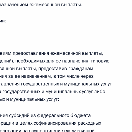
назначением ежемесячной выплаты.
ии:
деральных органов исполнительной власти
ловиям предоставления ежемесячной выплаты,
ений), необходимых для ее назначения, типовую
сячной выплаты, предоставив гражданам
 по вопросу одобрения изменений в Конституцию
я за ее назначением, в том числе через
авления государственных и муниципальных услуг
а государственных и муниципальных услуг либо
ых и муниципальных услуг;
бочих дней
ения субсидий из федерального бюджета
рации в целях софинансирования расходных
Федерации на осуществление ежемесячной