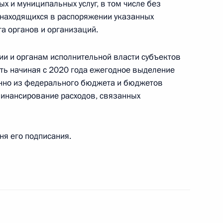
 мореплавания
х и муниципальных услуг, в том числе без
 находящихся в распоряжении указанных
а органов и организаций.
ии и органам исполнительной власти субъектов
КоАП
ть начиная с 2020 года ежегодное выделение
нно из федерального бюджета и бюджетов
финансирование расходов, связанных
кона о теплоснабжении
дня его подписания.
менения