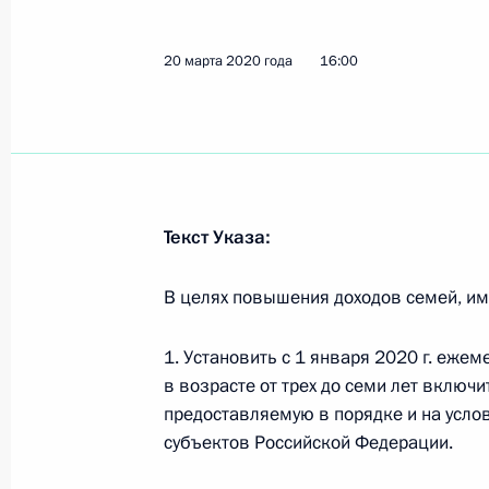
Подписан указ о призыве на военн
30 марта 2020 года, 18:40
20 марта 2020 года
16:00
Утверждён состав Российского орг
30 марта 2020 года, 18:20
Текст Указа:
28 марта 2020 года, суббота
В целях повышения доходов семей, им
Татьяна Матвеева назначена нача
1. Установить с 1 января 2020 г. еже
информационно-коммуникационных 
в возрасте от трех до семи лет включ
28 марта 2020 года, 18:30
предоставляемую в порядке и на усло
субъектов Российской Федерации.