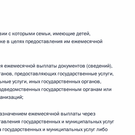
дарственной поддержки семей, имеющих детей
твии с которыми семьи, имеющие детей,
е в целях предоставления им ежемесячной
разовании
я ежемесячной выплаты документов (сведений),
рганов, предоставляющих государственные услуги,
ные услуги, иных государственных органов,
подведомственных государственным органам или
кона о противодействии терроризму
ганизаций;
назначением ежемесячной выплаты через
авления государственных и муниципальных услуг
одекса приведены в соответствие
а государственных и муниципальных услуг либо