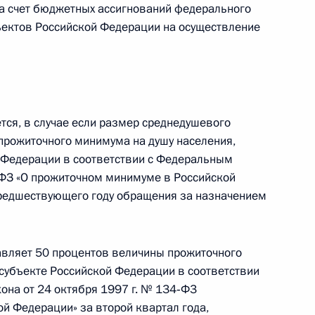
а счет бюджетных ассигнований федерального
ости начальника Управления по развитию
ъектов Российской Федерации на осуществление
технологий и инфраструктуры связи
тся, в случае если размер среднедушевого
прожиточного минимума на душу населения,
 и вторую Налогового кодекса и отдельные
 Федерации в соответствии с Федеральным
‑ФЗ «О прожиточном минимуме в Российской
предшествующего году обращения за назначением
авляет 50 процентов величины прожиточного
ращении лекарственных средств и об основах
 субъекте Российской Федерации в соответствии
кона от 24 октября 1997 г. № 134‑Ф3
й Федерации» за второй квартал года,