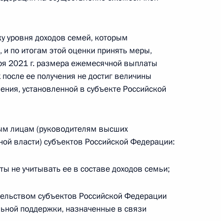
нку уровня доходов семей, которым
ий Президента для молодых деятелей культуры
 и по итогам этой оценки принять меры,
ошества 2019 года
ря 2021 г. размера ежемесячной выплаты
 после ее получения не достиг величины
ения, установленной в субъекте Российской
ым лицам (руководителям высших
уда
ной власти) субъектов Российской Федерации:
ы не учитывать ее в составе доходов семьи;
тельством субъектов Российской Федерации
ьной поддержки, назначенные в связи