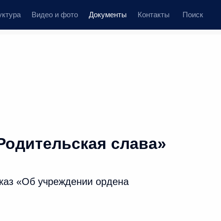
уктура
Видео и фото
Документы
Контакты
Поиск
Родительская слава»
каз «Об учреждении ордена