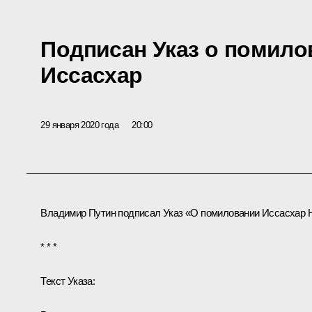
Подписан Указ о помил
Иссасхар
29 января 2020 года
20:00
Владимир Путин подписал Указ «О помиловании Иссасхар Н
* * *
Текст Указа: