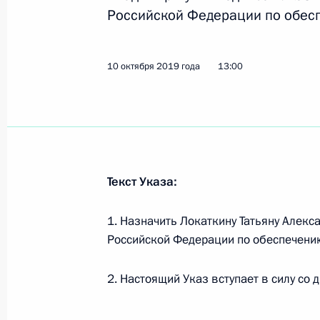
Российской Федерации по обесп
17 октября 2019 года, четверг
10 октября 2019 года
13:00
Перенесён срок вступления в силу
в исковых заявлениях и судебных п
17 октября 2019 года, 15:00
Текст Указа:
16 октября 2019 года, среда
1. Назначить Локаткину Татьяну Алек
Подписан закон об исполнении фе
Российской Федерации по обеспечению
16 октября 2019 года, 15:00
2. Настоящий Указ вступает в силу со 
Внесены изменения в закон об уча