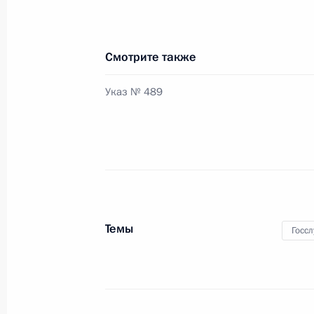
застрахованных лиц
16 октября 2019 года, 14:25
Смотрите также
Указ № 489
Внесены изменения в закон о вал
16 октября 2019 года, 14:20
Внесены изменения в закон о стат
16 октября 2019 года, 14:15
Темы
Госс
Внесены изменения в закон о неза
животных и водных биоресурсов