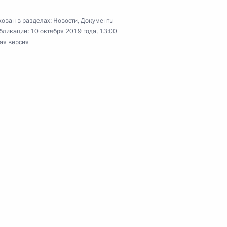
ован в разделах:
Новости
,
Документы
бликации:
10 октября 2019 года, 13:00
ая версия
етственность за нарушение законодательства
оровления детей
едерального закона «О полиции»
вованию государственной системы организации