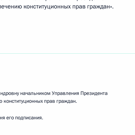
ечению конституционных прав граждан».
 закона, касающегося указания идентификаторов
риказах
сандровну начальником Управления Президента
дерального бюджета за 2018 год
 конституционных прав граждан.
дня его подписания.
стии НПФ в системе гарантирования прав