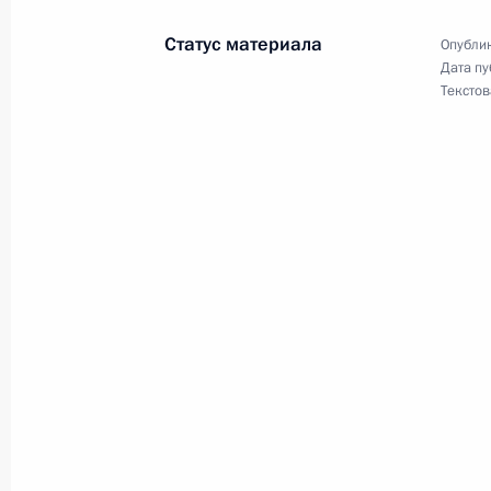
16 октября 2019 года, 14:15
Статус материала
Опублик
Дата пу
Текстов
Установлена административная отв
в сфере организации отдыха и озд
16 октября 2019 года, 14:10
Внесены изменения в статью 13 Ф
16 октября 2019 года, 14:05
Предприняты меры по усовершенст
отдыха и оздоровления детей
16 октября 2019 года, 14:00