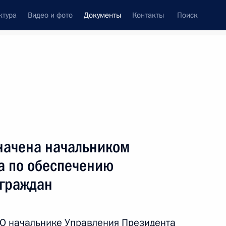
ктура
Видео и фото
Документы
Контакты
Поиск
 документов
Конституция России
октябрь, 2019
ть следующие материалы
ком Президента
значена начальником
а по обеспечению
 граждан
лжности советника Президента
«О начальнике Управления Президента