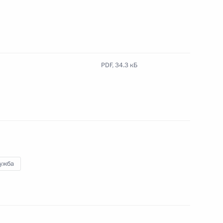
PDF,
34.3 кБ
ютном регулировании и валютном контроле
усе военнослужащих
лужба
конной добыче и обороте особо ценных диких