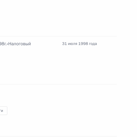
закон «О ратификации Соглашения о правилах
торговли товарами»
8г.«Налоговый
31 июля 1998 года
ральный закон «О ратификации Соглашения
ия тарифных квот»
альный закон «О ратификации Протокола
ги