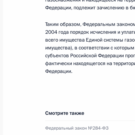
Федерации, подлежит зачислению в б
Внесены изменения в законы о стат
1 декабря 2009 года, 18:15
Таким образом, Федеральным законом
2004 года порядок исчисления и упла
всего имущества Единой системы газ
Подписан закон о ратификации Со
имущества), в соответствии с которы
и КНДР о временной трудовой деят
субъектов Российской Федерации проп
на территории другого государства
фактически находящегося на территор
Федерации.
1 декабря 2009 года, 18:00
Внесены изменения в Федеральный
службе»
Смотрите также
1 декабря 2009 года, 14:00
Федеральный закон №284-ФЗ