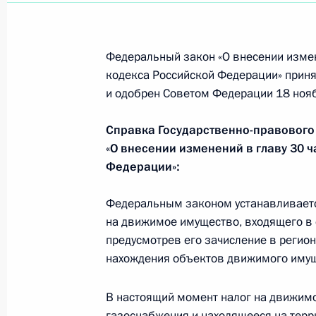
фонда Президента
2 декабря 2009 года, 09:40
Федеральный закон «О внесении измен
кодекса Российской Федерации» приня
Изменён состав президиума Госуда
и одобрен Советом Федерации 18 нояб
2 декабря 2009 года, 09:30
Справка Государственно-правового
«О внесении изменений в главу 30 
Федерации»:
1 декабря 2009 года, вторник
Федеральным законом устанавливаетс
Подписан закон о ратификации Со
на движимое имущество, входящего в 
мер, затрагивающих внешнюю торг
предусмотрев его зачисление в регио
территории в отношении третьих с
нахождения объектов движимого имущ
1 декабря 2009 года, 18:30
В настоящий момент налог на движимо
газоснабжения и находящееся на терр