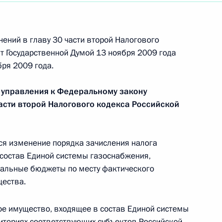
ений в главу 30 части второй Налогового
т Государственной Думой 13 ноября 2009 года
рственного совета Российской Федерации
ря 2009 года.
 управления к Федеральному закону
части второй Налогового кодекса Российской
я изменение порядка зачисления налога
глашения о порядке введения и применения
состав Единой системы газоснабжения,
овлю товарами, на единой таможенной
нальные бюджеты по месту фактического
тран
ества.
е имущество, входящее в состав Единой системы
иториях соответствующих субъектов Российской