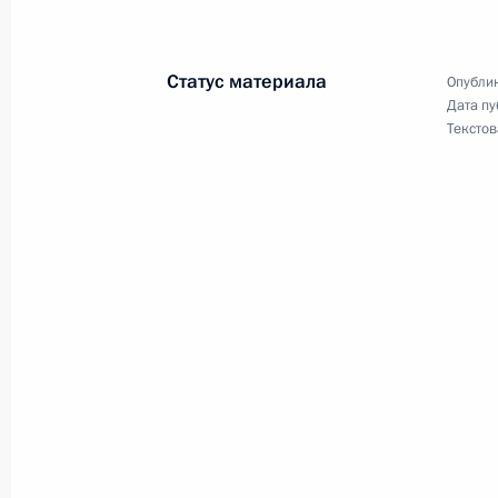
30 ноября 2009 года, понедельник
Статус материала
Опублик
Внесены изменения в Таможенный 
Дата пу
Текстов
30 ноября 2009 года, 17:50
Внесены изменения в закон о прок
30 ноября 2009 года, 17:45
Президент подписал закон о рати
таможенного союза России, Казахс
30 ноября 2009 года, 17:40