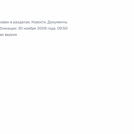
ован в разделах:
Новости
,
Документы
кодекс
бликации:
30 ноября 2009 года, 09:50
ая версия
уратуре
фикации Протокола о тарифных преференциях
тана и Белоруссии