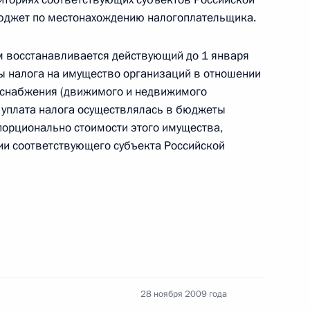
юджет по местонахождению налогоплательщика.
усе судей и об органах судейского сообщества
 восстанавливается действующий до 1 января
ты налога на имущество организаций в отношении
оснабжения (движимого и недвижимого
глашения между правительствами России
м уплата налога осуществлялась в бюджеты
ельности граждан одного государства
орционально стоимости этого имущества,
ии соответствующего субъекта Российской
 закон «О воинской обязанности и военной
28 ноября 2009 года