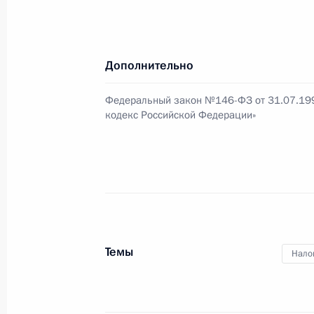
Президент подписал Федеральный 
лицензирования в сфере внешней 
Дополнительно
1 декабря 2009 года, 13:00
Федеральный закон №146-ФЗ от 31.07.199
кодекс Российской Федерации»
Дмитрий Медведев подписал Феде
об условиях и механизме применен
1 декабря 2009 года, 10:15
Дмитрий Медведев подписал Федер
Темы
Нало
о предоставлении тарифных льгот»
1 декабря 2009 года, 09:45