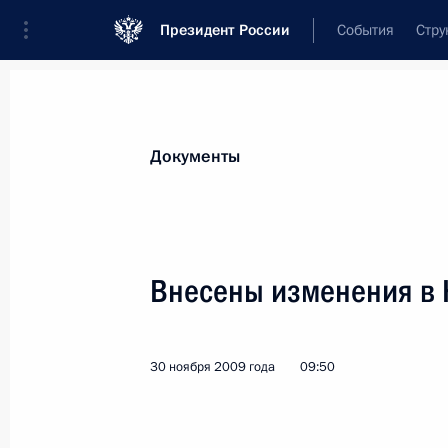
Президент России
События
Стру
Новости
Поручения Президента
Банк
Документы
Показа
Внесены изменения в Федеральный
Внесены изменения в 
Российской Федерации»
2 декабря 2009 года, 10:00
30 ноября 2009 года
09:50
Дмитрий Медведев распорядился вы