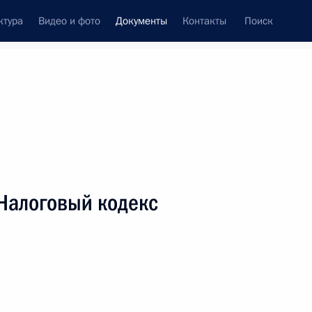
ктура
Видео и фото
Документы
Контакты
Поиск
 документов
Конституция России
декабрь, 2009
ть следующие материалы
 конституционный закон «О военных судах
Налоговый кодекс
делить денежные средства из резервного