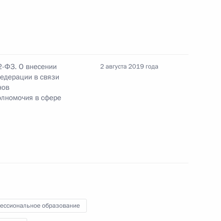
орого протокола о внесении изменений
2-ФЗ. О внесении
2 августа 2019 года
ОДКБ
Федерации в связи
нов
олномочия в сфере
ных судах
ессиональное образование