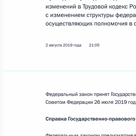
28 августа 2019 года, среда
изменений в Трудовой кодекс Р
с изменением структуры федера
Владимир Путин своим распоряжен
осуществляющих полномочия в с
области за активное участие в лик
28 августа 2019 года, 15:00
2 августа 2019 года
21:05
Подписан Указ о награждении жите
и решительные действия при спасе
28 августа 2019 года, 15:00
Федеральный закон принят Государств
Советом Федерации 26 июля 2019 год
16 августа 2019 года, пятница
Справка Государственно-правового
Подписан Указ о награждении экип
16 августа 2019 года, 16:00
Федеральным законом предусматривает