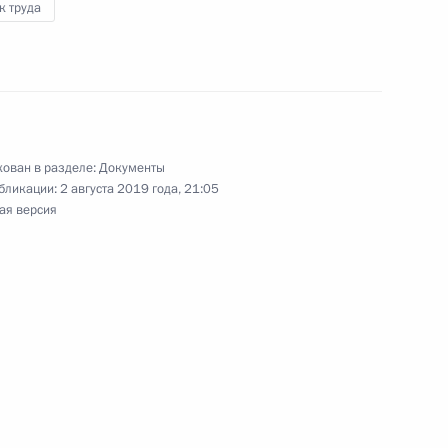
ранах
к труда
ождении службы в органах внутренних дел
ован в разделе:
Документы
бликации:
2 августа 2019 года, 21:05
ая версия
и 13.4 Кодекса об административных
опительно-ипотечной системе жилищного