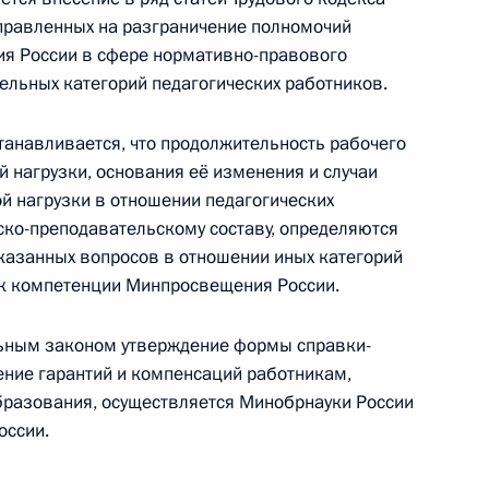
правленных на разграничение полномочий
я России в сфере нормативно-правового
ельных категорий педагогических работников.
русскому языку
танавливается, что продолжительность рабочего
 нагрузки, основания её изменения и случаи
й нагрузки в отношении педагогических
ско-преподавательскому составу, определяются
казанных вопросов в отношении иных категорий
 к компетенции Минпросвещения России.
декс
льным законом утверждение формы справки-
ние гарантий и компенсаций работникам,
разования, осуществляется Минобрнауки России
оссии.
еделения и предоставления межбюджетных