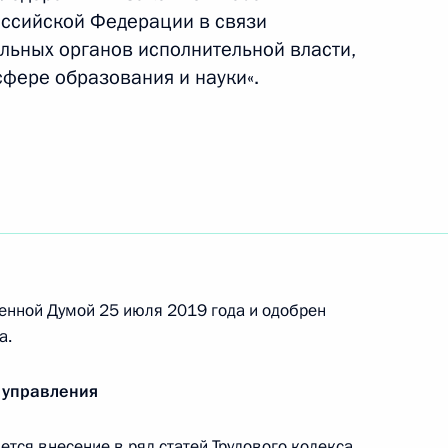
оссийской Федерации в связи
льных органов исполнительной власти,
ием объявил благодарность жителям Иркутской
фере образования и науки«.
видации последствий паводка
лей Иркутской области за смелые
нии людей во время паводка
енной Думой 25 июля 2019 года и одобрен
а.
 управления
ажа воздушного судна «Уральских авиалиний»
ся внесение в ряд статей Трудового кодекса