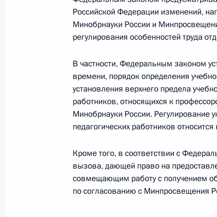
Российской Федерации изменений, на
Минобрнауки России и Минпросвещени
регулирования особенностей труда отд
12 августа 2019 года, понедельник
Утверждён новый состав Совета по 
В частности, Федеральным законом ус
времени, порядок определения учебной
12 августа 2019 года, 15:00
установления верхнего предела учебно
работников, относящихся к профессор
Минобрнауки России. Регулирование у
3 августа 2019 года, суббота
педагогических работников относится
Внесены изменения в Семейный ко
Кроме того, в соответствии с Федера
3 августа 2019 года, 09:20
вызова, дающей право на предоставле
совмещающим работу с получением об
по согласованию с Минпросвещения Р
Уточнены условия и порядок распр