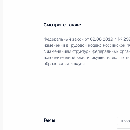
трансфертов
3 августа 2019 года, 09:10
Смотрите также
Подписан закон о ратификации Вт
Федеральный закон от 02.08.2019 г. № 29
в Соглашение о правовом статусе 
изменений в Трудовой кодекс Российской 
с изменением структуры федеральных орга
3 августа 2019 года, 09:00
исполнительной власти, осуществляющих п
образования и науки
2 августа 2019 года, пятница
Внесены изменения в закон о воен
2 августа 2019 года, 23:30
Темы
Проф